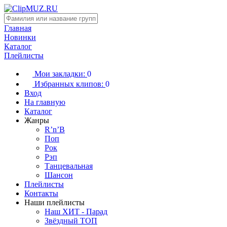
Главная
Новинки
Каталог
Плейлисты
Мои закладки:
0
Избранных клипов:
0
Вход
На главную
Каталог
Жанры
R’n’B
Поп
Рок
Рэп
Танцевальная
Шансон
Плейлисты
Контакты
Наши плейлисты
Наш ХИТ - Парад
Звёздный ТОП