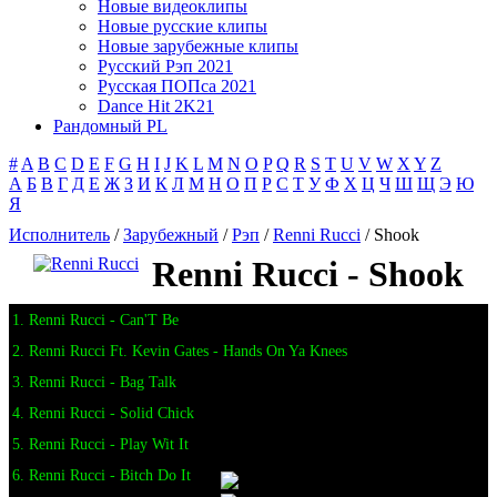
Новые видеоклипы
Новые русские клипы
Новые зарубежные клипы
Русский Рэп 2021
Русская ПОПса 2021
Dance Hit 2K21
Рандомный PL
#
A
B
C
D
E
F
G
H
I
J
K
L
M
N
O
P
Q
R
S
T
U
V
W
X
Y
Z
А
Б
В
Г
Д
Е
Ж
З
И
К
Л
М
Н
О
П
Р
С
Т
У
Ф
Х
Ц
Ч
Ш
Щ
Э
Ю
Я
Исполнитель
/
Зарубежный
/
Рэп
/
Renni Rucci
/ Shook
Renni Rucci - Shook
1. Renni Rucci - Can'T Be
2. Renni Rucci Ft. Kevin Gates - Hands On Ya Knees
3. Renni Rucci - Bag Talk
4. Renni Rucci - Solid Chick
5. Renni Rucci - Play Wit It
6. Renni Rucci - Bitch Do It