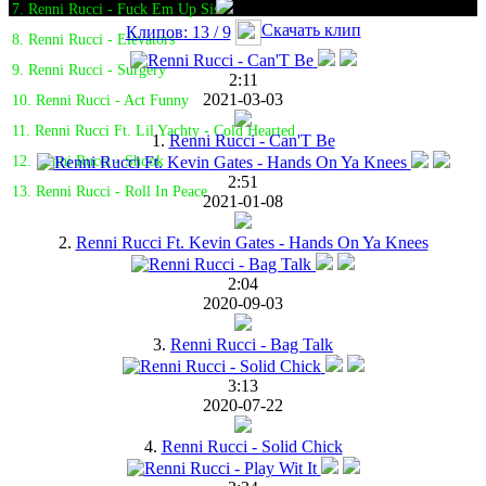
7. Renni Rucci - Fuck Em Up Sis
Скачать клип
Клипов: 13 / 9
8. Renni Rucci - Elevators
9. Renni Rucci - Surgery
2:11
2021-03-03
10. Renni Rucci - Act Funny
11. Renni Rucci Ft. Lil Yachty - Cold Hearted
1.
Renni Rucci - Can'T Be
12. Renni Rucci - Shook
2:51
13. Renni Rucci - Roll In Peace
2021-01-08
2.
Renni Rucci Ft. Kevin Gates - Hands On Ya Knees
2:04
2020-09-03
3.
Renni Rucci - Bag Talk
3:13
2020-07-22
4.
Renni Rucci - Solid Chick