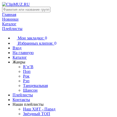
Главная
Новинки
Каталог
Плейлисты
Мои закладки:
0
Избранных клипов:
0
Вход
На главную
Каталог
Жанры
R’n’B
Поп
Рок
Рэп
Танцевальная
Шансон
Плейлисты
Контакты
Наши плейлисты
Наш ХИТ - Парад
Звёздный ТОП