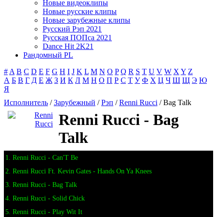
Новые видеоклипы
Новые русские клипы
Новые зарубежные клипы
Русский Рэп 2021
Русская ПОПса 2021
Dance Hit 2K21
Рандомный PL
#
A
B
C
D
E
F
G
H
I
J
K
L
M
N
O
P
Q
R
S
T
U
V
W
X
Y
Z
А
Б
В
Г
Д
Е
Ж
З
И
К
Л
М
Н
О
П
Р
С
Т
У
Ф
Х
Ц
Ч
Ш
Щ
Э
Ю
Я
Исполнитель
/
Зарубежный
/
Рэп
/
Renni Rucci
/ Bag Talk
Renni Rucci - Bag
Talk
1. Renni Rucci - Can'T Be
2. Renni Rucci Ft. Kevin Gates - Hands On Ya Knees
3. Renni Rucci - Bag Talk
4. Renni Rucci - Solid Chick
5. Renni Rucci - Play Wit It