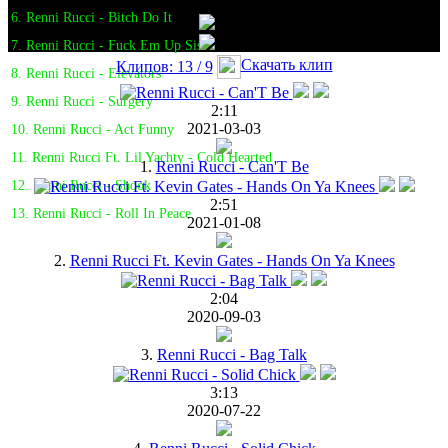
6. Renni Rucci - Bitch Do It
7. Renni Rucci - Fuck Em Up Sis
Скачать клип
Клипов: 13 / 9
8. Renni Rucci - Elevators
9. Renni Rucci - Surgery
2:11
2021-03-03
10. Renni Rucci - Act Funny
11. Renni Rucci Ft. Lil Yachty - Cold Hearted
1.
Renni Rucci - Can'T Be
12. Renni Rucci - Shook
2:51
13. Renni Rucci - Roll In Peace
2021-01-08
2.
Renni Rucci Ft. Kevin Gates - Hands On Ya Knees
2:04
2020-09-03
3.
Renni Rucci - Bag Talk
3:13
2020-07-22