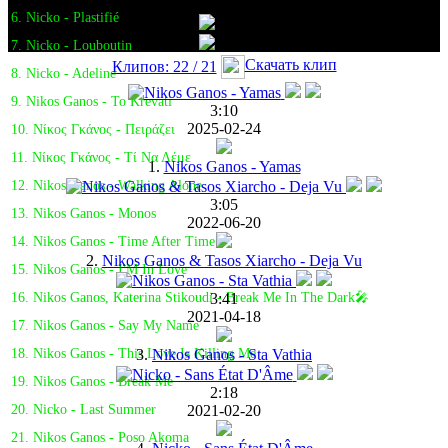
6. Nicko - Plastifié
7. Nicko - Louboutin
Скачать клип
Клипов: 22 / 21
8. Nicko - Adeline
9. Nikos Ganos - To Krevati
3:10
2025-02-24
10. Νίκος Γκάνος - Πειράζει
11. Νίκος Γκάνος - Τί Να Λέμε
1.
Nikos Ganos - Yamas
12. Nikos Ganos - Walking Alone
3:05
13. Nikos Ganos - Monos
2022-06-20
14. Nikos Ganos - Time After Time
2.
Nikos Ganos & Tasos Xiarcho - Deja Vu
15. Nikos Ganos - I'M In Love
3:41
16. Nikos Ganos, Katerina Stikoudi - Break Me In The Dark🎤
2021-04-18
17. Nikos Ganos - Say My Name
3.
Nikos Ganos - Sta Vathia
18. Nikos Ganos - This Love Is Killing Me
19. Nikos Ganos - Break Me
2:18
2021-02-20
20. Nicko - Last Summer
21. Nikos Ganos - Poso Akoma