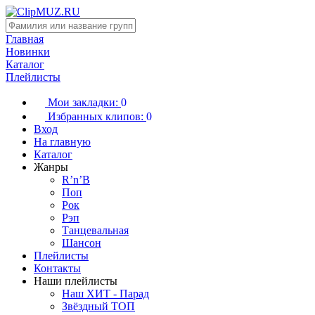
Главная
Новинки
Каталог
Плейлисты
Мои закладки:
0
Избранных клипов:
0
Вход
На главную
Каталог
Жанры
R’n’B
Поп
Рок
Рэп
Танцевальная
Шансон
Плейлисты
Контакты
Наши плейлисты
Наш ХИТ - Парад
Звёздный ТОП