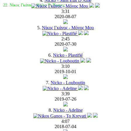
4.
Nicko - Sans État D'Âme
22. Νίκος Γκάνος - Κοίτα Τι Έκανες
3:31
2020-08-07
5.
Νίκος Γκάνος - Μόνος Μου
2:45
2020-07-30
6.
Nicko - Plastifié
3:10
2019-10-01
7.
Nicko - Louboutin
3:39
2019-07-26
8.
Nicko - Adeline
4:07
2018-07-04