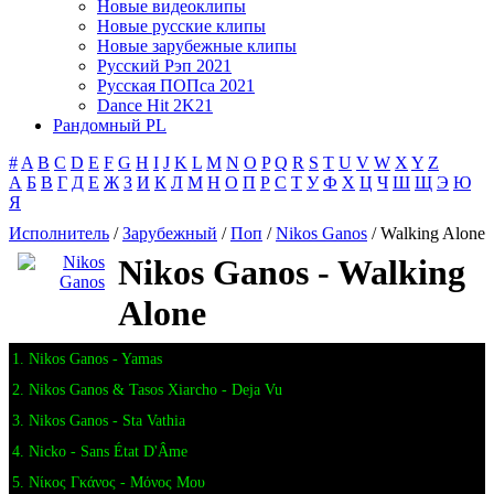
Новые видеоклипы
Новые русские клипы
Новые зарубежные клипы
Русский Рэп 2021
Русская ПОПса 2021
Dance Hit 2K21
Рандомный PL
#
A
B
C
D
E
F
G
H
I
J
K
L
M
N
O
P
Q
R
S
T
U
V
W
X
Y
Z
А
Б
В
Г
Д
Е
Ж
З
И
К
Л
М
Н
О
П
Р
С
Т
У
Ф
Х
Ц
Ч
Ш
Щ
Э
Ю
Я
Исполнитель
/
Зарубежный
/
Поп
/
Nikos Ganos
/ Walking Alone
Nikos Ganos - Walking
Alone
1. Nikos Ganos - Yamas
2. Nikos Ganos & Tasos Xiarcho - Deja Vu
3. Nikos Ganos - Sta Vathia
4. Nicko - Sans État D'Âme
5. Νίκος Γκάνος - Μόνος Μου