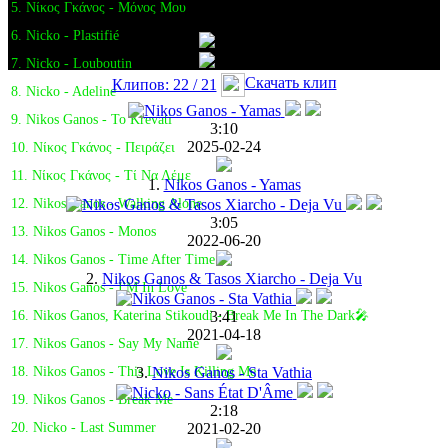
5. Νίκος Γκάνος - Μόνος Μου
6. Nicko - Plastifié
7. Nicko - Louboutin
Скачать клип
Клипов: 22 / 21
8. Nicko - Adeline
9. Nikos Ganos - To Krevati
3:10
2025-02-24
10. Νίκος Γκάνος - Πειράζει
11. Νίκος Γκάνος - Τί Να Λέμε
1.
Nikos Ganos - Yamas
12. Nikos Ganos - Walking Alone
3:05
13. Nikos Ganos - Monos
2022-06-20
14. Nikos Ganos - Time After Time
2.
Nikos Ganos & Tasos Xiarcho - Deja Vu
15. Nikos Ganos - I'M In Love
3:41
16. Nikos Ganos, Katerina Stikoudi - Break Me In The Dark🎤
2021-04-18
17. Nikos Ganos - Say My Name
3.
Nikos Ganos - Sta Vathia
18. Nikos Ganos - This Love Is Killing Me
19. Nikos Ganos - Break Me
2:18
2021-02-20
20. Nicko - Last Summer