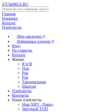
Главная
Новинки
Каталог
Плейлисты
Мои закладки:
0
Избранных клипов:
0
Вход
На главную
Каталог
Жанры
R’n’B
Поп
Рок
Рэп
Танцевальная
Шансон
Плейлисты
Контакты
Наши плейлисты
Наш ХИТ - Парад
Звёздный ТОП