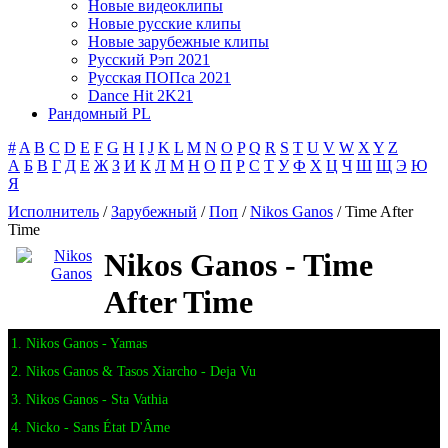
Новые видеоклипы
Новые русские клипы
Новые зарубежные клипы
Русский Рэп 2021
Русская ПОПса 2021
Dance Hit 2K21
Рандомный PL
#
A
B
C
D
E
F
G
H
I
J
K
L
M
N
O
P
Q
R
S
T
U
V
W
X
Y
Z
А
Б
В
Г
Д
Е
Ж
З
И
К
Л
М
Н
О
П
Р
С
Т
У
Ф
Х
Ц
Ч
Ш
Щ
Э
Ю
Я
Исполнитель
/
Зарубежный
/
Поп
/
Nikos Ganos
/ Time After
Time
Nikos Ganos - Time
After Time
1. Nikos Ganos - Yamas
2. Nikos Ganos & Tasos Xiarcho - Deja Vu
3. Nikos Ganos - Sta Vathia
4. Nicko - Sans État D'Âme