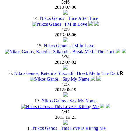
3:46
2013-07-06
14.
Nikos Ganos - Time After Time
4:09
2013-02-06
15.
Nikos Ganos - I'M In Love
3:24
2012-07-02
16.
Nikos Ganos, Katerina Stikoudi - Break Me In The Dark
🎤
4:08
2012-06-19
17.
Nikos Ganos - Say My Name
3:42
2011-10-21
18.
Nikos Ganos - This Love Is Killing Me