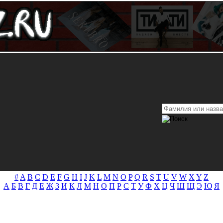
#
A
B
C
D
E
F
G
H
I
J
K
L
M
N
O
P
Q
R
S
T
U
V
W
X
Y
Z
А
Б
В
Г
Д
Е
Ж
З
И
К
Л
М
Н
О
П
Р
С
Т
У
Ф
Х
Ц
Ч
Ш
Щ
Э
Ю
Я