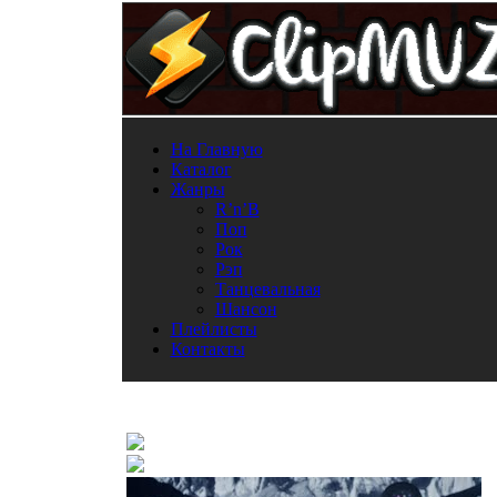
На Главную
Каталог
Жанры
R’n’B
Поп
Рок
Рэп
Танцевальная
Шансон
Плейлисты
Контакты