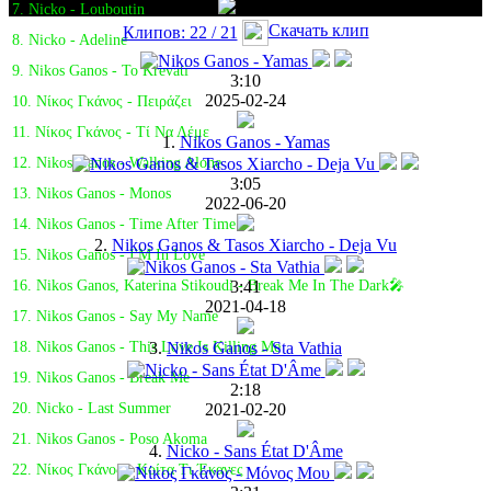
7. Nicko - Louboutin
Скачать клип
Клипов: 22 / 21
8. Nicko - Adeline
9. Nikos Ganos - To Krevati
3:10
2025-02-24
10. Νίκος Γκάνος - Πειράζει
11. Νίκος Γκάνος - Τί Να Λέμε
1.
Nikos Ganos - Yamas
12. Nikos Ganos - Walking Alone
3:05
13. Nikos Ganos - Monos
2022-06-20
14. Nikos Ganos - Time After Time
2.
Nikos Ganos & Tasos Xiarcho - Deja Vu
15. Nikos Ganos - I'M In Love
3:41
16. Nikos Ganos, Katerina Stikoudi - Break Me In The Dark🎤
2021-04-18
17. Nikos Ganos - Say My Name
3.
Nikos Ganos - Sta Vathia
18. Nikos Ganos - This Love Is Killing Me
19. Nikos Ganos - Break Me
2:18
2021-02-20
20. Nicko - Last Summer
21. Nikos Ganos - Poso Akoma
4.
Nicko - Sans État D'Âme
22. Νίκος Γκάνος - Κοίτα Τι Έκανες