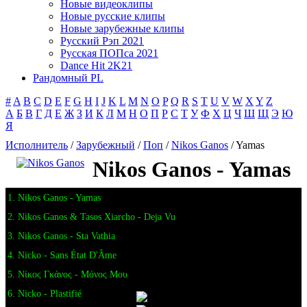
Новые видеоклипы
Новые русские клипы
Новые зарубежные клипы
Русский Рэп 2021
Русская ПОПса 2021
Dance Hit 2K21
Рандомный PL
#
A
B
C
D
E
F
G
H
I
J
K
L
M
N
O
P
Q
R
S
T
U
V
W
X
Y
Z
А
Б
В
Г
Д
Е
Ж
З
И
К
Л
М
Н
О
П
Р
С
Т
У
Ф
Х
Ц
Ч
Ш
Щ
Э
Ю
Я
Исполнитель
/
Зарубежный
/
Поп
/
Nikos Ganos
/ Yamas
Nikos Ganos - Yamas
1. Nikos Ganos - Yamas
2. Nikos Ganos & Tasos Xiarcho - Deja Vu
3. Nikos Ganos - Sta Vathia
4. Nicko - Sans État D'Âme
5. Νίκος Γκάνος - Μόνος Μου
6. Nicko - Plastifié