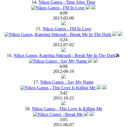
14.
Nikos Ganos - Time After Time
4:09
2013-02-06
15.
Nikos Ganos - I'M In Love
3:24
2012-07-02
16.
Nikos Ganos, Katerina Stikoudi - Break Me In The Dark
🎤
4:08
2012-06-19
17.
Nikos Ganos - Say My Name
3:42
2011-10-21
18.
Nikos Ganos - This Love Is Killing Me
3:05
2011-06-07