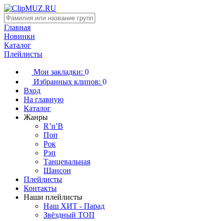
Главная
Новинки
Каталог
Плейлисты
Мои закладки:
0
Избранных клипов:
0
Вход
На главную
Каталог
Жанры
R’n’B
Поп
Рок
Рэп
Танцевальная
Шансон
Плейлисты
Контакты
Наши плейлисты
Наш ХИТ - Парад
Звёздный ТОП