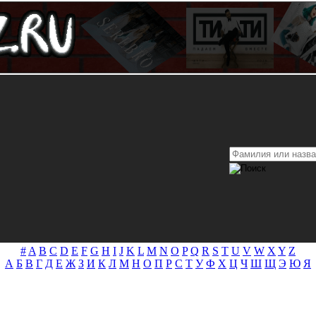
#
A
B
C
D
E
F
G
H
I
J
K
L
M
N
O
P
Q
R
S
T
U
V
W
X
Y
Z
А
Б
В
Г
Д
Е
Ж
З
И
К
Л
М
Н
О
П
Р
С
Т
У
Ф
Х
Ц
Ч
Ш
Щ
Э
Ю
Я