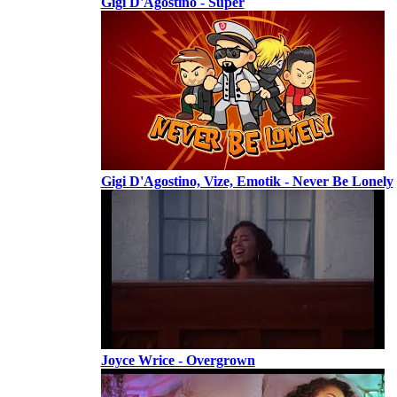
Gigi D'Agostino - Super
Gigi D'Agostino, Vize, Emotik - Never Be Lonely
Joyce Wrice - Overgrown