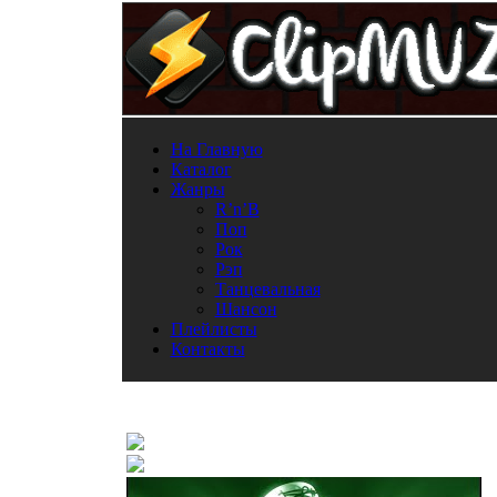
На Главную
Каталог
Жанры
R’n’B
Поп
Рок
Рэп
Танцевальная
Шансон
Плейлисты
Контакты