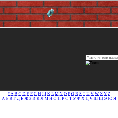
#
A
B
C
D
E
F
G
H
I
J
K
L
M
N
O
P
Q
R
S
T
U
V
W
X
Y
Z
А
Б
В
Г
Д
Е
Ж
З
И
К
Л
М
Н
О
П
Р
С
Т
У
Ф
Х
Ц
Ч
Ш
Щ
Э
Ю
Я