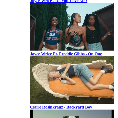
Joyce Wrice - Do You Love Me?
Joyce Wrice Ft. Freddie Gibbs - On One
Claire Rosinkranz - Backyard Boy