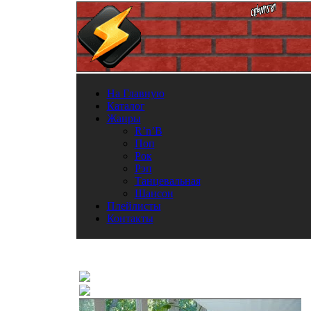
На Главную
Каталог
Жанры
R’n’B
Поп
Рок
Рэп
Танцевальная
Шансон
Плейлисты
Контакты