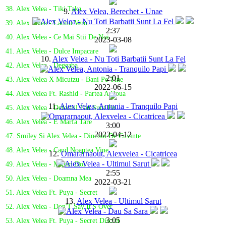
38. Alex Velea - Tiki Taka
9.
Alex Velea, Berechet - Unae
39. Alex Velea - Latino Vero
2:37
40. Alex Velea - Ce Mai Stii De Noi
2023-03-08
41. Alex Velea - Dulce Impacare
10.
Alex Velea - Nu Toti Barbatii Sunt La Fel
42. Alex Velea - Degeaba
2:01
43. Alex Velea X Micutzu - Bani Pe Tine
2022-06-15
44. Alex Velea Ft. Rashid - Partea A Doua
11.
Alex Velea, Antonia - Tranquilo Papi
45. Alex Velea - Defectul Tau Sunt Eu
46. Alex Velea - E Marfa Tare
3:00
2022-04-12
47. Smiley Si Alex Velea - Dincolo De Cuvinte
48. Alex Velea - Cand Noaptea Vine
12.
Omararnaout, Alexvelea - Cicatricea
49. Alex Velea - Minim Doi
2:55
50. Alex Velea - Doamna Mea
2022-03-21
51. Alex Velea Ft. Puya - Secret
13.
Alex Velea - Ultimul Sarut
52. Alex Velea - Don'T Say It'S Over
3:05
53. Alex Velea Ft. Puya - Secret Discret