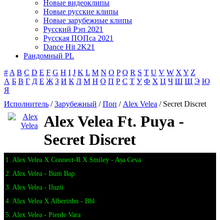
Новые видеоклипы
Новые русские клипы
Новые зарубежные клипы
Русский Рэп 2021
Русская ПОПса 2021
Dance Hit 2K21
Рандомный PL
#
A
B
C
D
E
F
G
H
I
J
K
L
M
N
O
P
Q
R
S
T
U
V
W
X
Y
Z
А
Б
В
Г
Д
Е
Ж
З
И
К
Л
М
Н
О
П
Р
С
Т
У
Ф
Х
Ц
Ч
Ш
Щ
Э
Ю
Я
Исполнитель
/
Зарубежный
/
Поп
/
Alex Velea
/ Secret Discret
Alex Velea Ft. Puya -
Secret Discret
1. Alex Velea X Connect-R X Smiley - Așa Ceva
2. Alex Velea - Bum Bap
3. Alex Velea - Iluzii
4. Alex Velea X Albertnbn - Bbl
5. Alex Velea - Pierde Vara