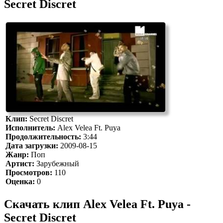
Secret Discret
Клип:
Secret Discret
Исполнитель:
Alex Velea Ft. Puya
Продолжительность:
3:44
Дата загрузки:
2009-08-15
Жанр:
Поп
Артист:
Зарубежный
Просмотров:
110
Оценка:
0
Скачать клип Alex Velea Ft. Puya -
Secret Discret