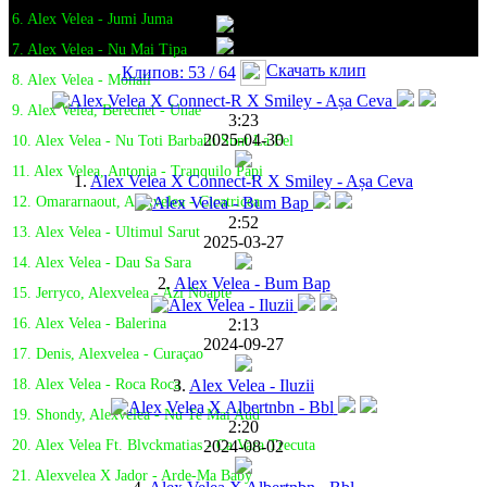
6. Alex Velea - Jumi Juma
7. Alex Velea - Nu Mai Tipa
Скачать клип
Клипов: 53 / 64
8. Alex Velea - Monali
9. Alex Velea, Berechet - Unae
3:23
2025-04-30
10. Alex Velea - Nu Toti Barbatii Sunt La Fel
11. Alex Velea, Antonia - Tranquilo Papi
1.
Alex Velea X Connect-R X Smiley - Așa Ceva
12. Omararnaout, Alexvelea - Cicatricea
2:52
13. Alex Velea - Ultimul Sarut
2025-03-27
14. Alex Velea - Dau Sa Sara
2.
Alex Velea - Bum Bap
15. Jerryco, Alexvelea - Azi Noapte
2:13
16. Alex Velea - Balerina
2024-09-27
17. Denis, Alexvelea - Curaçao
3.
Alex Velea - Iluzii
18. Alex Velea - Roca Roca
19. Shondy, Alexvelea - Nu Te Mai Aud
2:20
2024-08-02
20. Alex Velea Ft. Blvckmatias - Ca Vara Trecuta
21. Alexvelea X Jador - Arde-Ma Baby