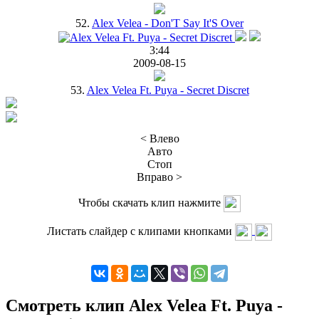
52.
Alex Velea - Don'T Say It'S Over
3:44
2009-08-15
53.
Alex Velea Ft. Puya - Secret Discret
< Влево
Авто
Стоп
Вправо >
Чтобы скачать клип нажмите
Листать слайдер с клипами кнопками
Смотреть клип Alex Velea Ft. Puya -