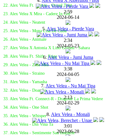
4.
Alex Velea X Albertnbn - Bbl
22. Alex Velea Ft. Matteo - Orasul Trist
2:59
23. Alex Velea X Mira - Cadere In Gol
2024-06-14
24. Alex Velea - Neatent
5.
Alex Velea - Pierde Vara
25. Alex Velea - Mona Lisa De Cuba
26. Alex Velea - Animale
2:34
2024-05-23
27. Alex Velea X Antonia X Lino Golden - Sahara
28. Alex Velea Ft. Shift - Frige
6.
Alex Velea - Jumi Juma
29. Alex Velea - Ziua Mea
3:38
30. Alex Velea - Straino
2024-04-05
31. Alex Velea - Yamasha
7.
Alex Velea - Nu Mai Tipa
32. Alex Velea - Doar Ea
2:13
33. Alex Velea Ft. Connect-R - Dragoste La Prima Vedere
2024-02-29
34. Alex Velea - One Shot
8.
Alex Velea - Monali
35. Alex Velea - Whisper
36. Alex Velea - Din Vina Ta
3:01
2023-06-28
37. Alex Velea - Sentimente Sau Instincte