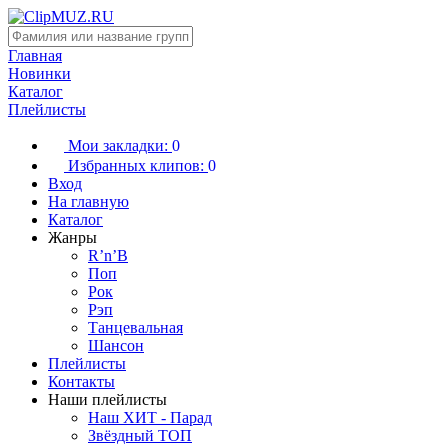
Главная
Новинки
Каталог
Плейлисты
Мои закладки:
0
Избранных клипов:
0
Вход
На главную
Каталог
Жанры
R’n’B
Поп
Рок
Рэп
Танцевальная
Шансон
Плейлисты
Контакты
Наши плейлисты
Наш ХИТ - Парад
Звёздный ТОП