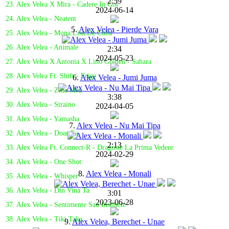
2:59
23. Alex Velea X Mira - Cadere In Gol
2024-06-14
24. Alex Velea - Neatent
5.
Alex Velea - Pierde Vara
25. Alex Velea - Mona Lisa De Cuba
26. Alex Velea - Animale
2:34
2024-05-23
27. Alex Velea X Antonia X Lino Golden - Sahara
28. Alex Velea Ft. Shift - Frige
6.
Alex Velea - Jumi Juma
29. Alex Velea - Ziua Mea
3:38
30. Alex Velea - Straino
2024-04-05
31. Alex Velea - Yamasha
7.
Alex Velea - Nu Mai Tipa
32. Alex Velea - Doar Ea
2:13
33. Alex Velea Ft. Connect-R - Dragoste La Prima Vedere
2024-02-29
34. Alex Velea - One Shot
8.
Alex Velea - Monali
35. Alex Velea - Whisper
36. Alex Velea - Din Vina Ta
3:01
2023-06-28
37. Alex Velea - Sentimente Sau Instincte
38. Alex Velea - Tiki Taka
9.
Alex Velea, Berechet - Unae