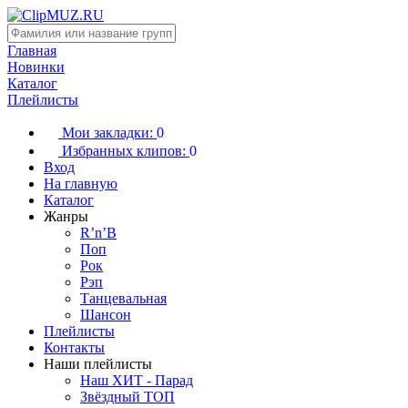
Главная
Новинки
Каталог
Плейлисты
Мои закладки:
0
Избранных клипов:
0
Вход
На главную
Каталог
Жанры
R’n’B
Поп
Рок
Рэп
Танцевальная
Шансон
Плейлисты
Контакты
Наши плейлисты
Наш ХИТ - Парад
Звёздный ТОП