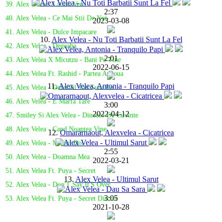
39. Alex Velea - Latino Vero
2:37
40. Alex Velea - Ce Mai Stii De Noi
2023-03-08
41. Alex Velea - Dulce Impacare
10.
Alex Velea - Nu Toti Barbatii Sunt La Fel
42. Alex Velea - Degeaba
2:01
43. Alex Velea X Micutzu - Bani Pe Tine
2022-06-15
44. Alex Velea Ft. Rashid - Partea A Doua
11.
Alex Velea, Antonia - Tranquilo Papi
45. Alex Velea - Defectul Tau Sunt Eu
46. Alex Velea - E Marfa Tare
3:00
2022-04-12
47. Smiley Si Alex Velea - Dincolo De Cuvinte
48. Alex Velea - Cand Noaptea Vine
12.
Omararnaout, Alexvelea - Cicatricea
49. Alex Velea - Minim Doi
2:55
50. Alex Velea - Doamna Mea
2022-03-21
51. Alex Velea Ft. Puya - Secret
13.
Alex Velea - Ultimul Sarut
52. Alex Velea - Don'T Say It'S Over
3:05
53. Alex Velea Ft. Puya - Secret Discret
2021-10-28