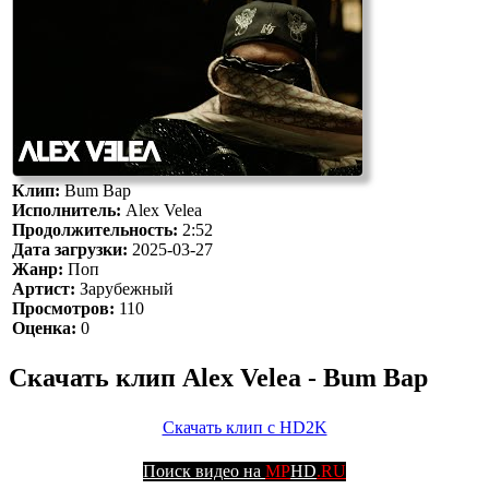
Клип:
Bum Bap
Исполнитель:
Alex Velea
Продолжительность:
2:52
Дата загрузки:
2025-03-27
Жанр:
Поп
Артист:
Зарубежный
Просмотров:
110
Оценка:
0
Скачать клип Alex Velea - Bum Bap
Скачать клип с HD2K
Поиск видео на
MP
HD
.RU