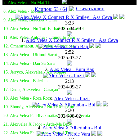
7. Alex Velea - Nu Mai Tipa
Скачать клип
Клипов: 53 / 64
8. Alex Velea - Monali
9. Alex Velea, Berechet - Unae
3:23
2025-04-30
10. Alex Velea - Nu Toti Barbatii Sunt La Fel
11. Alex Velea, Antonia - Tranquilo Papi
1.
Alex Velea X Connect-R X Smiley - Așa Ceva
12. Omararnaout, Alexvelea - Cicatricea
2:52
13. Alex Velea - Ultimul Sarut
2025-03-27
14. Alex Velea - Dau Sa Sara
2.
Alex Velea - Bum Bap
15. Jerryco, Alexvelea - Azi Noapte
2:13
16. Alex Velea - Balerina
2024-09-27
17. Denis, Alexvelea - Curaçao
3.
Alex Velea - Iluzii
18. Alex Velea - Roca Roca
19. Shondy, Alexvelea - Nu Te Mai Aud
2:20
2024-08-02
20. Alex Velea Ft. Blvckmatias - Ca Vara Trecuta
21. Alexvelea X Jador - Arde-Ma Baby
4.
Alex Velea X Albertnbn - Bbl
22. Alex Velea Ft. Matteo - Orasul Trist