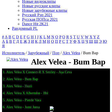
Новые видеоклипы
Новые русские клипы
Новые зарубежные клипы
Русский Рэп 2021
Русская ПОПса 2021
Dance Hit 2K21
Рандомный PL
#
A
B
C
D
E
F
G
H
I
J
K
L
M
N
O
P
Q
R
S
T
U
V
W
X
Y
Z
А
Б
В
Г
Д
Е
Ж
З
И
К
Л
М
Н
О
П
Р
С
Т
У
Ф
Х
Ц
Ч
Ш
Щ
Э
Ю
Я
Исполнитель
/
Зарубежный
/
Поп
/
Alex Velea
/ Bum Bap
Alex Velea - Bum Bap
1. Alex Velea X Connect-R X Smiley - Așa Ceva
2. Alex Velea - Bum Bap
3. Alex Velea - Iluzii
4. Alex Velea X Albertnbn - Bbl
5. Alex Velea - Pierde Vara
6. Alex Velea - Jumi Juma