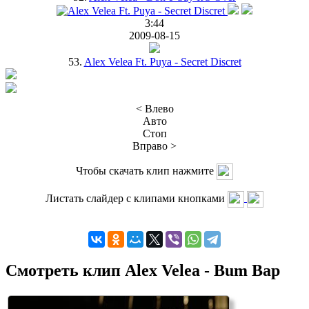
3:44
2009-08-15
53.
Alex Velea Ft. Puya - Secret Discret
< Влево
Авто
Стоп
Вправо >
Чтобы скачать клип нажмите
Листать слайдер с клипами кнопками
Смотреть клип Alex Velea - Bum Bap