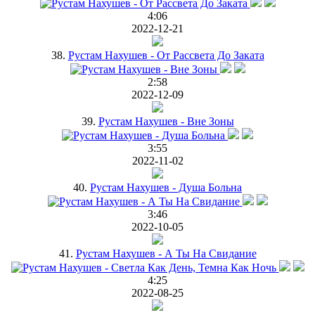
4:06
2022-12-21
38.
Рустам Нахушев - От Рассвета До Заката
2:58
2022-12-09
39.
Рустам Нахушев - Вне Зоны
3:55
2022-11-02
40.
Рустам Нахушев - Душа Больна
3:46
2022-10-05
41.
Рустам Нахушев - А Ты На Свидание
4:25
2022-08-25