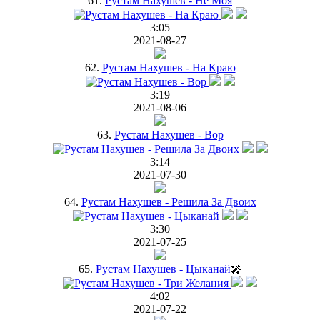
61.
Рустам Нахушев - Не Моя
3:05
2021-08-27
62.
Рустам Нахушев - На Краю
3:19
2021-08-06
63.
Рустам Нахушев - Вор
3:14
2021-07-30
64.
Рустам Нахушев - Решила За Двоих
3:30
2021-07-25
65.
Рустам Нахушев - Цыканай
🎤
4:02
2021-07-22