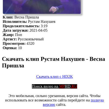
Клип:
Весна Пришла
Исполнитель:
Рустам Нахушев
Продолжительность:
3:19
Дата загрузки:
2021-04-05
Жанр:
Поп
Артист:
Русскоязычный
Просмотров:
4320
Оценка:
10
Скачать клип Рустам Нахушев - Весна
Пришла
Скачать клип с HD2K
Поиск видео на
MP
HD
.RU
Это мобильная, сильно урезанная, версия сайта. Чтобы
использовать все возможности сайта перейдите на
полную
версию
сайта.