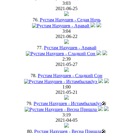
3:03
2021-06-25
76.
Рустам Нахушев - Седая Ночь
3:04
2021-06-22
77.
Рустам Нахушев - Аравай
2:39
2021-05-27
78.
Рустам Нахушев - Сладкий Сон
1:00
2021-05-21
79.
Рустам Нахушев - Истамбылакlуэ
🎤
3:19
2021-04-05
80.
Рустам Нахушев - Весна Пришла
🎤