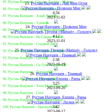
85. Рустам Нахушев, Casyana, Enrasta - Монах
23.
Рустам Нахушев - Дай Мне Огня
86. Рустам Нахушев - Нысашэ Докlуэ
4:34
87. Рустам Нахушев - Алый Закат🎤
2023-11-02
88. Рустам Нахушев - Туман🎤
24.
Рустам Нахушев - Позвони Мне
89. Рустам Нахушев - У Чужого Берега🎤
4:12
90. Рустам Нахушев - На Сердце Рана🎤
2023-11-01
91. Рустам Нахушев - Сладкий Яд🎤
25.
Рустам Нахушев, Группа «Matsuri» - Гололед
92. Рустам Нахушев - Холодный Вечер🎤
93. Рустам Нахушев - Грёзы🎤
2:38
2023-10-19
94. Рустам Нахушев - Си Гум Укъокiыж🎤
95. Рустам Нахушев - Дахэкiей🎤
26.
Рустам Нахушев - Трамвай
96. Рустам Нахушев - Си Къэшэн🎤
3:25
97. Рустам Нахушев - Тихо Море Шумит🎤
2023-09-20
98. Рустам Нахушев - Love
27.
Рустам Нахушев, Enrasta - Раны
99. Рустам Нахушев - Маленькая Панда
3:42
100. Рустам Нахушев - Цыганочка🎤
2023-08-17