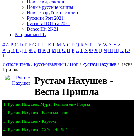
Новые видеоклипы
Новые русские клипы
Новые зарубежные клипы
Русский Рэп 2021
Русская ПОПса 2021
Dance Hit 2K21
Рандомный PL
#
A
B
C
D
E
F
G
H
I
J
K
L
M
N
O
P
Q
R
S
T
U
V
W
X
Y
Z
А
Б
В
Г
Д
Е
Ж
З
И
К
Л
М
Н
О
П
Р
С
Т
У
Ф
Х
Ц
Ч
Ш
Щ
Э
Ю
Я
Исполнитель
/
Русскоязычный
/
Поп
/
Рустам Нахушев
/ Весна
Пришла
Рустам Нахушев -
Весна Пришла
1. Рустам Нахушев, Мурат Тхагалегов - Родная
2. Рустам Нахушев - Воспоминания
3. Рустам Нахушев - Караоке
4. Рустам Нахушев - Слёзы Не Лей