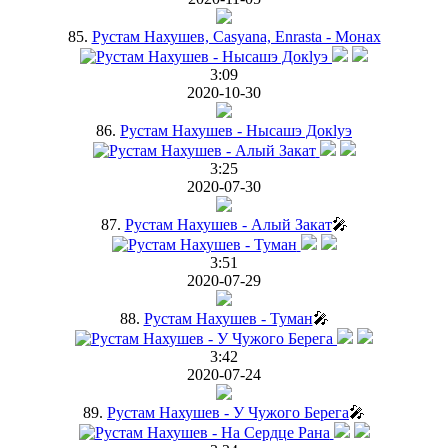
85.
Рустам Нахушев, Casyana, Enrasta - Монах
3:09
2020-10-30
86.
Рустам Нахушев - Нысашэ Докlуэ
3:25
2020-07-30
87.
Рустам Нахушев - Алый Закат
🎤
3:51
2020-07-29
88.
Рустам Нахушев - Туман
🎤
3:42
2020-07-24
89.
Рустам Нахушев - У Чужого Берега
🎤