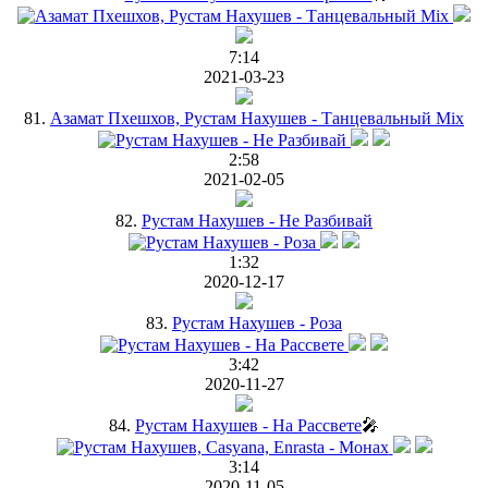
7:14
2021-03-23
81.
Азамат Пхешхов, Рустам Нахушев - Танцевальный Mix
2:58
2021-02-05
82.
Рустам Нахушев - Не Разбивай
1:32
2020-12-17
83.
Рустам Нахушев - Роза
3:42
2020-11-27
84.
Рустам Нахушев - На Рассвете
🎤
3:14
2020-11-05