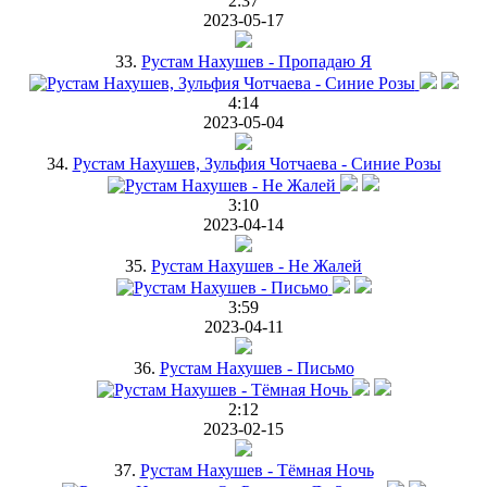
2:37
2023-05-17
33.
Рустам Нахушев - Пропадаю Я
4:14
2023-05-04
34.
Рустам Нахушев, Зульфия Чотчаева - Синие Розы
3:10
2023-04-14
35.
Рустам Нахушев - Не Жалей
3:59
2023-04-11
36.
Рустам Нахушев - Письмо
2:12
2023-02-15
37.
Рустам Нахушев - Тёмная Ночь