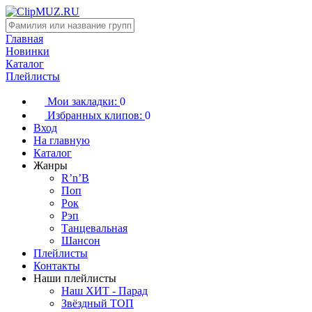
Главная
Новинки
Каталог
Плейлисты
Мои закладки:
0
Избранных клипов:
0
Вход
На главную
Каталог
Жанры
R’n’B
Поп
Рок
Рэп
Танцевальная
Шансон
Плейлисты
Контакты
Наши плейлисты
Наш ХИТ - Парад
Звёздный ТОП