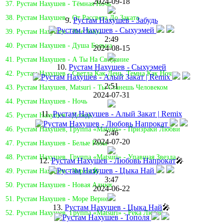
2024-09-18
37. Рустам Нахушев - Тёмная Ночь
38. Рустам Нахушев - От Рассвета До Заката
9.
Рустам Нахушев - Забудь
39. Рустам Нахушев - Вне Зоны
2:49
40. Рустам Нахушев - Душа Больна
2024-08-15
41. Рустам Нахушев - А Ты На Свидание
10.
Рустам Нахушев - Сыхуэмей
42. Рустам Нахушев - Светла Как День, Темна Как Ночь
2:51
43. Рустам Нахушев, Matsuri - Ты Станешь Человеком
2024-07-31
44. Рустам Нахушев - Ночь
11.
Рустам Нахушев - Алый Закат | Remix
45. Рустам Нахушев - Дождь
46. Рустам Нахушев, Группа «Matsuri» - Призраки Любви
2:46
2024-07-20
47. Рустам Нахушев - Белые Розы
48. Рустам Нахушев, Группа «Matsuri» - Упавшая Звезда
12.
Рустам Нахушев - Любовь Напрокат
🎤
49. Рустам Нахушев - Черкес🎤
3:47
50. Рустам Нахушев - Новая Адиюх
2024-06-22
51. Рустам Нахушев - Море Вернет
13.
Рустам Нахушев - Цыка Най
🎤
52. Рустам Нахушев, Группа «Matsuri» - Река Людей