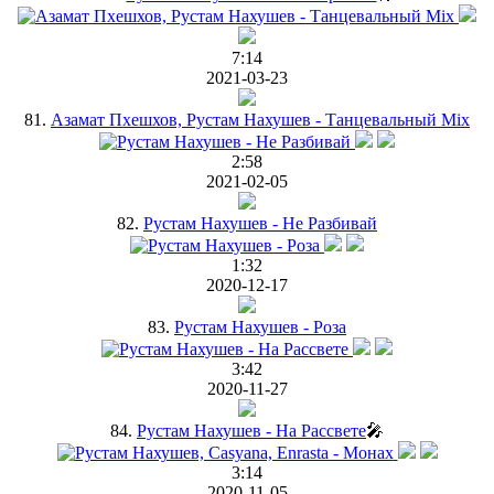
7:14
2021-03-23
81.
Азамат Пхешхов, Рустам Нахушев - Танцевальный Mix
2:58
2021-02-05
82.
Рустам Нахушев - Не Разбивай
1:32
2020-12-17
83.
Рустам Нахушев - Роза
3:42
2020-11-27
84.
Рустам Нахушев - На Рассвете
🎤
3:14
2020-11-05