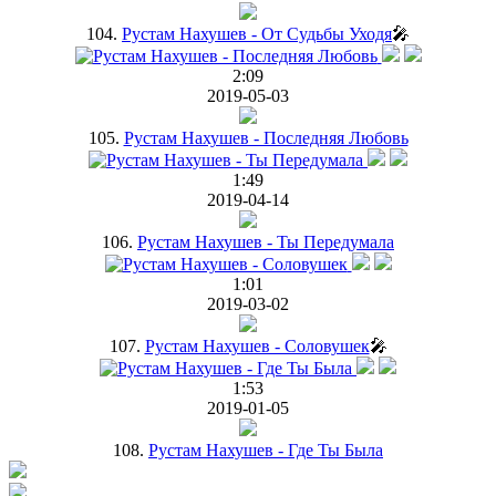
104.
Рустам Нахушев - От Судьбы Уходя
🎤
2:09
2019-05-03
105.
Рустам Нахушев - Последняя Любовь
1:49
2019-04-14
106.
Рустам Нахушев - Ты Передумала
1:01
2019-03-02
107.
Рустам Нахушев - Соловушек
🎤
1:53
2019-01-05
108.
Рустам Нахушев - Где Ты Была