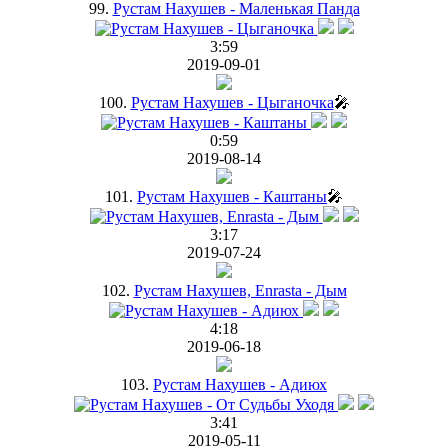
99.
Рустам Нахушев - Маленькая Панда
3:59
2019-09-01
100.
Рустам Нахушев - Цыганочка
🎤
0:59
2019-08-14
101.
Рустам Нахушев - Каштаны
🎤
3:17
2019-07-24
102.
Рустам Нахушев, Enrasta - Дым
4:18
2019-06-18
103.
Рустам Нахушев - Адиюх
3:41
2019-05-11