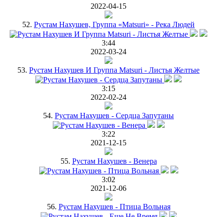
2022-04-15
52.
Рустам Нахушев, Группа «Matsuri» - Река Людей
3:44
2022-03-24
53.
Рустам Нахушев И Группа Matsuri - Листья Желтые
3:15
2022-02-24
54.
Рустам Нахушев - Сердца Запутаны
3:22
2021-12-15
55.
Рустам Нахушев - Венера
3:02
2021-12-06
56.
Рустам Нахушев - Птица Вольная