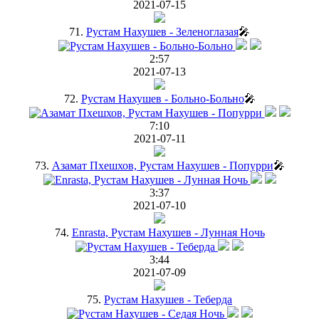
2021-07-15
71.
Рустам Нахушев - Зеленоглазая
🎤
2:57
2021-07-13
72.
Рустам Нахушев - Больно-Больно
🎤
7:10
2021-07-11
73.
Азамат Пхешхов, Рустам Нахушев - Попурри
🎤
3:37
2021-07-10
74.
Enrasta, Рустам Нахушев - Лунная Ночь
3:44
2021-07-09
75.
Рустам Нахушев - Теберда