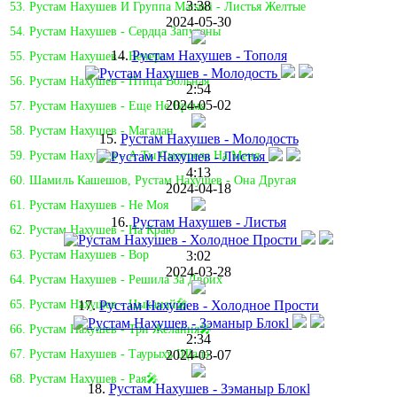
3:38
53. Рустам Нахушев И Группа Matsuri - Листья Желтые
2024-05-30
54. Рустам Нахушев - Сердца Запутаны
14.
Рустам Нахушев - Тополя
55. Рустам Нахушев - Венера
56. Рустам Нахушев - Птица Вольная
2:54
2024-05-02
57. Рустам Нахушев - Еще Не Время
58. Рустам Нахушев - Магадан
15.
Рустам Нахушев - Молодость
59. Рустам Нахушев - А Ты Смотрела На Меня
4:13
60. Шамиль Кашешов, Рустам Нахушев - Она Другая
2024-04-18
61. Рустам Нахушев - Не Моя
16.
Рустам Нахушев - Листья
62. Рустам Нахушев - На Краю
3:02
63. Рустам Нахушев - Вор
2024-03-28
64. Рустам Нахушев - Решила За Двоих
17.
Рустам Нахушев - Холодное Прости
65. Рустам Нахушев - Цыканай🎤
66. Рустам Нахушев - Три Желания🎤
2:34
2024-03-07
67. Рустам Нахушев - Таурыхъ Щlалэ
68. Рустам Нахушев - Рая🎤
18.
Рустам Нахушев - Зэманыр Блокl