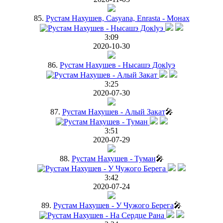
85.
Рустам Нахушев, Casyana, Enrasta - Монах
3:09
2020-10-30
86.
Рустам Нахушев - Нысашэ Докlуэ
3:25
2020-07-30
87.
Рустам Нахушев - Алый Закат
🎤
3:51
2020-07-29
88.
Рустам Нахушев - Туман
🎤
3:42
2020-07-24
89.
Рустам Нахушев - У Чужого Берега
🎤