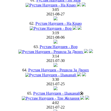
61.
Рустам Нахушев - Не Моя
3:05
2021-08-27
62.
Рустам Нахушев - На Краю
3:19
2021-08-06
63.
Рустам Нахушев - Вор
3:14
2021-07-30
64.
Рустам Нахушев - Решила За Двоих
3:30
2021-07-25
65.
Рустам Нахушев - Цыканай
🎤
4:02
2021-07-22