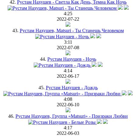
42.
Рустам Нахушев - Светла Как День, Темна Как Ночь
4:25
2022-07-22
43.
Рустам Нахушев, Matsuri - Ты Станешь Человеком
3:11
2022-07-08
44.
Рустам Нахушев - Ночь
4:14
2022-06-17
45.
Рустам Нахушев - Дождь
4:08
2022-06-10
46.
Рустам Нахушев, Группа «Matsuri» - Призраки Любви
4:17
2022-06-03