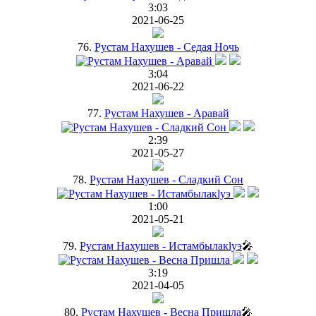
3:03
2021-06-25
76.
Рустам Нахушев - Седая Ночь
3:04
2021-06-22
77.
Рустам Нахушев - Аравай
2:39
2021-05-27
78.
Рустам Нахушев - Сладкий Сон
1:00
2021-05-21
79.
Рустам Нахушев - Истамбылакlуэ
🎤
3:19
2021-04-05
80.
Рустам Нахушев - Весна Пришла
🎤