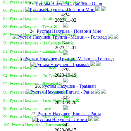
85. Рустам Нахушев, Casyana, Enrasta - Монах
23.
Рустам Нахушев - Дай Мне Огня
86. Рустам Нахушев - Нысашэ Докlуэ
4:34
87. Рустам Нахушев - Алый Закат🎤
2023-11-02
88. Рустам Нахушев - Туман🎤
24.
Рустам Нахушев - Позвони Мне
89. Рустам Нахушев - У Чужого Берега🎤
4:12
90. Рустам Нахушев - На Сердце Рана🎤
2023-11-01
91. Рустам Нахушев - Сладкий Яд🎤
25.
Рустам Нахушев, Группа «Matsuri» - Гололед
92. Рустам Нахушев - Холодный Вечер🎤
93. Рустам Нахушев - Грёзы🎤
2:38
2023-10-19
94. Рустам Нахушев - Си Гум Укъокiыж🎤
95. Рустам Нахушев - Дахэкiей🎤
26.
Рустам Нахушев - Трамвай
96. Рустам Нахушев - Си Къэшэн🎤
3:25
97. Рустам Нахушев - Тихо Море Шумит🎤
2023-09-20
98. Рустам Нахушев - Love
27.
Рустам Нахушев, Enrasta - Раны
99. Рустам Нахушев - Маленькая Панда
3:42
100. Рустам Нахушев - Цыганочка🎤
2023-08-17