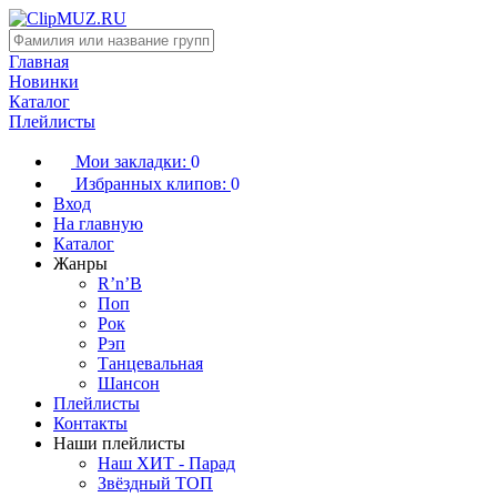
Главная
Новинки
Каталог
Плейлисты
Мои закладки:
0
Избранных клипов:
0
Вход
На главную
Каталог
Жанры
R’n’B
Поп
Рок
Рэп
Танцевальная
Шансон
Плейлисты
Контакты
Наши плейлисты
Наш ХИТ - Парад
Звёздный ТОП