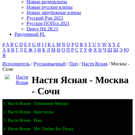
Новые видеоклипы
Новые русские клипы
Новые зарубежные клипы
Русский Рэп 2021
Русская ПОПса 2021
Dance Hit 2K21
Рандомный PL
#
A
B
C
D
E
F
G
H
I
J
K
L
M
N
O
P
Q
R
S
T
U
V
W
X
Y
Z
А
Б
В
Г
Д
Е
Ж
З
И
К
Л
М
Н
О
П
Р
С
Т
У
Ф
Х
Ц
Ч
Ш
Щ
Э
Ю
Я
Исполнитель
/
Русскоязычный
/
Поп
/
Настя Ясная
/ Москва -
Сочи
Настя Ясная - Москва
- Сочи
1. Настя Ясная - Плюшевые Мишки
2. Настя Ясная - Кристаллы
3. Настя Ясная - Река
4. Настя Ясная - Нет Любви Без Риска