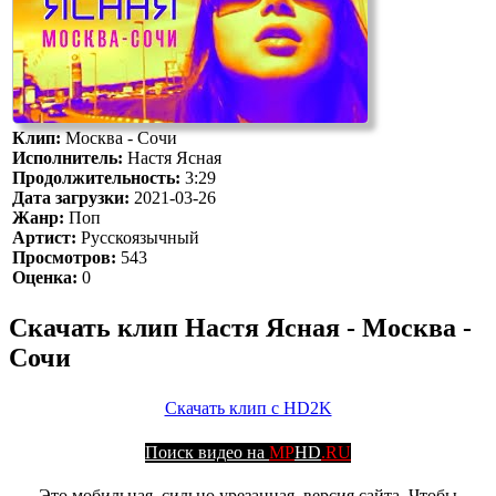
Клип:
Москва - Сочи
Исполнитель:
Настя Ясная
Продолжительность:
3:29
Дата загрузки:
2021-03-26
Жанр:
Поп
Артист:
Русскоязычный
Просмотров:
543
Оценка:
0
Скачать клип Настя Ясная - Москва -
Сочи
Скачать клип с HD2K
Поиск видео на
MP
HD
.RU
Это мобильная, сильно урезанная, версия сайта. Чтобы