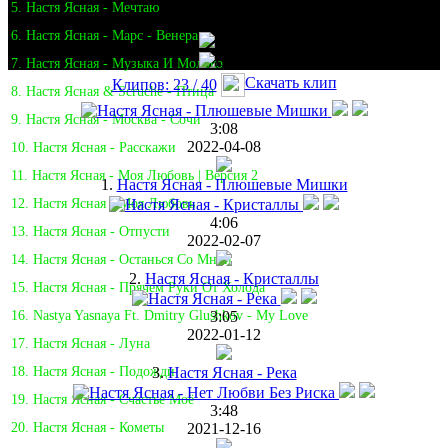
5. Настя Ясная - Мечтаю
6. Настя Ясная - Марс - Венера
7. Настя Ясная - Музыка И Молоко
Скачать клип
Клипов: 23 / 40
8. Настя Ясная & Scruche - Птица
9. Настя Ясная - Москва - Сочи
3:08
2022-04-08
10. Настя Ясная - Расскажи
11. Настя Ясная - Моя Любовь | Версия 2
1.
Настя Ясная - Плюшевые Мишки
12. Настя Ясная - Моя Любовь
4:06
13. Настя Ясная - Отпусти
2022-02-07
14. Настя Ясная - Останься Со Мной
2.
Настя Ясная - Кристаллы
15. Настя Ясная - Прячем Руки От Холода
3:05
16. Nastya Yasnaya Ft. Dmitry Glushkov - My Love
2022-01-12
17. Настя Ясная - Луна
3.
Настя Ясная - Река
18. Настя Ясная - Подожди
19. Настя Ясная - Счастье Моё
3:48
2021-12-16
20. Настя Ясная - Кометы