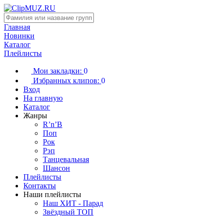
Главная
Новинки
Каталог
Плейлисты
Мои закладки:
0
Избранных клипов:
0
Вход
На главную
Каталог
Жанры
R’n’B
Поп
Рок
Рэп
Танцевальная
Шансон
Плейлисты
Контакты
Наши плейлисты
Наш ХИТ - Парад
Звёздный ТОП