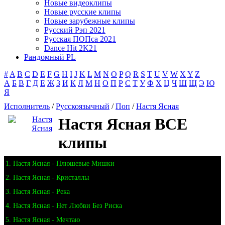
Новые видеоклипы
Новые русские клипы
Новые зарубежные клипы
Русский Рэп 2021
Русская ПОПса 2021
Dance Hit 2K21
Рандомный PL
#
A
B
C
D
E
F
G
H
I
J
K
L
M
N
O
P
Q
R
S
T
U
V
W
X
Y
Z
А
Б
В
Г
Д
Е
Ж
З
И
К
Л
М
Н
О
П
Р
С
Т
У
Ф
Х
Ц
Ч
Ш
Щ
Э
Ю
Я
Исполнитель
/
Русскоязычный
/
Поп
/
Настя Ясная
Настя Ясная ВСЕ
клипы
1. Настя Ясная - Плюшевые Мишки
2. Настя Ясная - Кристаллы
3. Настя Ясная - Река
4. Настя Ясная - Нет Любви Без Риска
5. Настя Ясная - Мечтаю