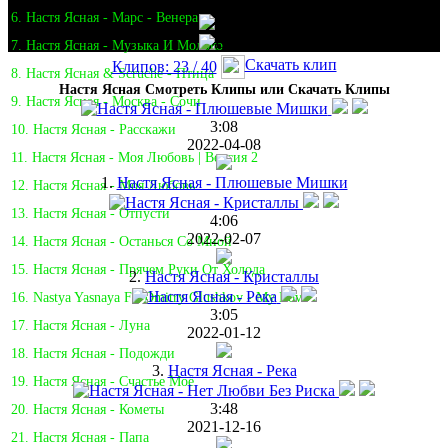
6. Настя Ясная - Марс - Венера
7. Настя Ясная - Музыка И Молоко
Скачать клип
Клипов: 23 / 40
8. Настя Ясная & Scruche - Птица
Настя Ясная Смотреть Клипы или Скачать Клипы
9. Настя Ясная - Москва - Сочи
3:08
10. Настя Ясная - Расскажи
2022-04-08
11. Настя Ясная - Моя Любовь | Версия 2
1.
Настя Ясная - Плюшевые Мишки
12. Настя Ясная - Моя Любовь
13. Настя Ясная - Отпусти
4:06
2022-02-07
14. Настя Ясная - Останься Со Мной
15. Настя Ясная - Прячем Руки От Холода
2.
Настя Ясная - Кристаллы
16. Nastya Yasnaya Ft. Dmitry Glushkov - My Love
3:05
17. Настя Ясная - Луна
2022-01-12
18. Настя Ясная - Подожди
3.
Настя Ясная - Река
19. Настя Ясная - Счастье Моё
3:48
20. Настя Ясная - Кометы
2021-12-16
21. Настя Ясная - Папа