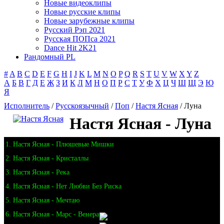
Новые видеоклипы
Новые русские клипы
Новые зарубежные клипы
Русский Рэп 2021
Русская ПОПса 2021
Dance Hit 2K21
Рандомный PL
#
A
B
C
D
E
F
G
H
I
J
K
L
M
N
O
P
Q
R
S
T
U
V
W
X
Y
Z
А
Б
В
Г
Д
Е
Ж
З
И
К
Л
М
Н
О
П
Р
С
Т
У
Ф
Х
Ц
Ч
Ш
Щ
Э
Ю
Я
Исполнитель
/
Русскоязычный
/
Поп
/
Настя Ясная
/ Луна
Настя Ясная - Луна
1. Настя Ясная - Плюшевые Мишки
2. Настя Ясная - Кристаллы
3. Настя Ясная - Река
4. Настя Ясная - Нет Любви Без Риска
5. Настя Ясная - Мечтаю
6. Настя Ясная - Марс - Венера