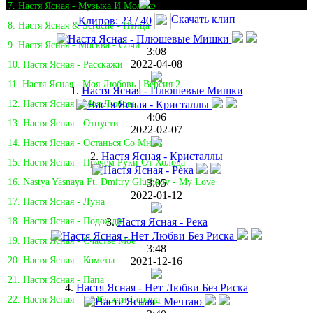
7. Настя Ясная - Музыка И Молоко
Скачать клип
Клипов: 23 / 40
8. Настя Ясная & Scruche - Птица
9. Настя Ясная - Москва - Сочи
3:08
2022-04-08
10. Настя Ясная - Расскажи
11. Настя Ясная - Моя Любовь | Версия 2
1.
Настя Ясная - Плюшевые Мишки
12. Настя Ясная - Моя Любовь
4:06
13. Настя Ясная - Отпусти
2022-02-07
14. Настя Ясная - Останься Со Мной
2.
Настя Ясная - Кристаллы
15. Настя Ясная - Прячем Руки От Холода
3:05
16. Nastya Yasnaya Ft. Dmitry Glushkov - My Love
2022-01-12
17. Настя Ясная - Луна
3.
Настя Ясная - Река
18. Настя Ясная - Подожди
19. Настя Ясная - Счастье Моё
3:48
2021-12-16
20. Настя Ясная - Кометы
21. Настя Ясная - Папа
4.
Настя Ясная - Нет Любви Без Риска
22. Настя Ясная - В Области Сердца