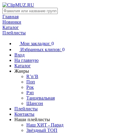
Главная
Новинки
Каталог
Плейлисты
Мои закладки:
0
Избранных клипов:
0
Вход
На главную
Каталог
Жанры
R’n’B
Поп
Рок
Рэп
Танцевальная
Шансон
Плейлисты
Контакты
Наши плейлисты
Наш ХИТ - Парад
Звёздный ТОП