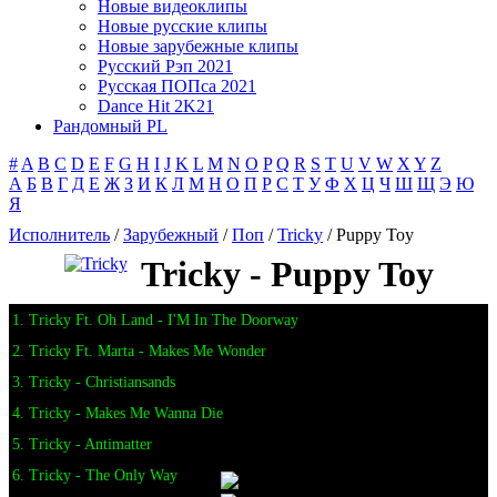
Новые видеоклипы
Новые русские клипы
Новые зарубежные клипы
Русский Рэп 2021
Русская ПОПса 2021
Dance Hit 2K21
Рандомный PL
#
A
B
C
D
E
F
G
H
I
J
K
L
M
N
O
P
Q
R
S
T
U
V
W
X
Y
Z
А
Б
В
Г
Д
Е
Ж
З
И
К
Л
М
Н
О
П
Р
С
Т
У
Ф
Х
Ц
Ч
Ш
Щ
Э
Ю
Я
Исполнитель
/
Зарубежный
/
Поп
/
Tricky
/ Puppy Toy
Tricky - Puppy Toy
1. Tricky Ft. Oh Land - I'M In The Doorway
2. Tricky Ft. Marta - Makes Me Wonder
3. Tricky - Christiansands
4. Tricky - Makes Me Wanna Die
5. Tricky - Antimatter
6. Tricky - The Only Way