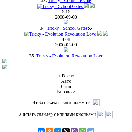
33.
Tricky - Council Estate
6:16
2008-09-08
34.
Tricky - School Gates
🎤
4:08
2006-05-06
35.
Tricky - Evolution Revolution Love
< Влево
Авто
Стоп
Вправо >
Чтобы скачать клип нажмите
Листать слайдер с клипами кнопками