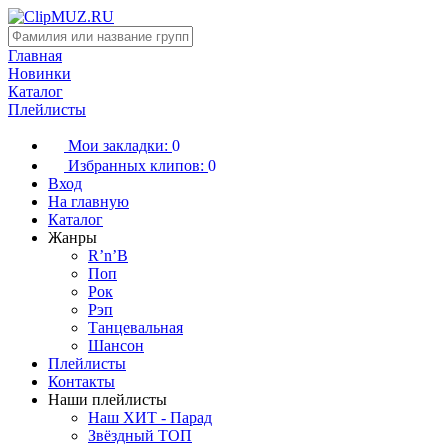
Главная
Новинки
Каталог
Плейлисты
Мои закладки:
0
Избранных клипов:
0
Вход
На главную
Каталог
Жанры
R’n’B
Поп
Рок
Рэп
Танцевальная
Шансон
Плейлисты
Контакты
Наши плейлисты
Наш ХИТ - Парад
Звёздный ТОП