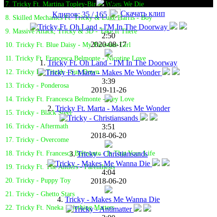
7. Tricky Ft. Martina Topley-Bird - When We Die
Скачать клип
Клипов: 35 / 165
8. Skilled Mechanics Ft. Tricky & Luke Harris - Boy
9. Massive Attack, Tricky & 3D - Take It There
2:50
2020-08-17
10. Tricky Ft. Blue Daisy - My Palestine Girl
11. Tricky Ft. Francesca Belmonte - Nicotine Love
1.
Tricky Ft. Oh Land - I'M In The Doorway
12. Tricky Ft. Tirzah - Sun Down
3:39
13. Tricky - Ponderosa
2019-11-26
14. Tricky Ft. Francesca Belmonte - Hey Love
2.
Tricky Ft. Marta - Makes Me Wonder
15. Tricky - Black Steel
3:51
16. Tricky - Aftermath
2018-06-20
17. Tricky - Overcome
3.
Tricky - Christiansands
18. Tricky Ft. Francesca Belmonte - Is That Your Life
19. Tricky Ft. The Antlers - Parenthesis
4:04
2018-06-20
20. Tricky - Puppy Toy
21. Tricky - Ghetto Stars
4.
Tricky - Makes Me Wanna Die
22. Tricky Ft. Nneka - Nothing Matters