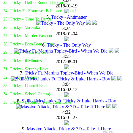
3:00
23. Tricky - Hell Is Round The Corner
2018-01-19
24. Tricky Ft. Francesca Belmonte - Does It
5.
Tricky - Antimatter
25. Tricky - Time To Dance
26. Tricky - Veronika
3:24
2018-01-04
27. Tricky - Murder Weapon
28. Tricky - Bom Bom Diggy
6.
Tricky - The Only Way
29. Tricky - Wash My Soul
3:55
30. Tricky - 6 Minutes
2017-08-01
31. Tricky - Scrappy Love
7.
Tricky Ft. Martina Topley-Bird - When We Die
32. Tricky - Demise
3:04
33. Tricky - Council Estate
2016-02-12
34. Tricky - School Gates🎤
8.
Skilled Mechanics Ft. Tricky & Luke Harris - Boy
35. Tricky - Evolution Revolution Love
4:32
2016-01-27
9.
Massive Attack, Tricky & 3D - Take It There