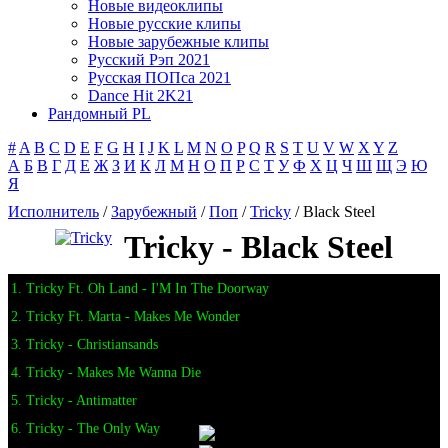
Новые видеоклипы
Новые русские клипы
Новые зарубежные клипы
Русский Рэп 2021
Русская ПОПса 2021
Dance Hit 2K21
Рандомный PL
#
A
B
C
D
E
F
G
H
I
J
K
L
M
N
O
P
Q
R
S
T
U
V
W
X
Y
Z
А
Б
В
Г
Д
Е
Ж
З
И
К
Л
М
Н
О
П
Р
С
Т
У
Ф
Х
Ц
Ч
Ш
Щ
Э
Ю
Я
Исполнитель
/
Зарубежный
/
Поп
/
Tricky
/ Black Steel
Tricky - Black Steel
1. Tricky Ft. Oh Land - I'M In The Doorway
2. Tricky Ft. Marta - Makes Me Wonder
3. Tricky - Christiansands
4. Tricky - Makes Me Wanna Die
5. Tricky - Antimatter
6. Tricky - The Only Way