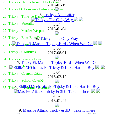
3:00
23. Tricky - Hell Is Round The Corner
2018-01-19
24. Tricky Ft. Francesca Belmonte - Does It
5.
Tricky - Antimatter
25. Tricky - Time To Dance
26. Tricky - Veronika
3:24
2018-01-04
27. Tricky - Murder Weapon
28. Tricky - Bom Bom Diggy
6.
Tricky - The Only Way
29. Tricky - Wash My Soul
3:55
30. Tricky - 6 Minutes
2017-08-01
31. Tricky - Scrappy Love
7.
Tricky Ft. Martina Topley-Bird - When We Die
32. Tricky - Demise
3:04
33. Tricky - Council Estate
2016-02-12
34. Tricky - School Gates🎤
8.
Skilled Mechanics Ft. Tricky & Luke Harris - Boy
35. Tricky - Evolution Revolution Love
4:32
2016-01-27
9.
Massive Attack, Tricky & 3D - Take It There