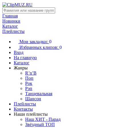
Главная
Новинки
Каталог
Плейлисты
Мои закладки:
0
Избранных клипов:
0
Вход
На главную
Каталог
Жанры
R’n’B
Поп
Рок
Рэп
Танцевальная
Шансон
Плейлисты
Контакты
Наши плейлисты
Наш ХИТ - Парад
Звёздный ТОП