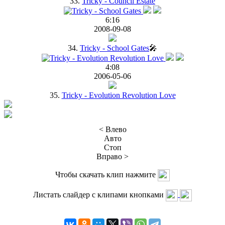
33.
Tricky - Council Estate
6:16
2008-09-08
34.
Tricky - School Gates
🎤
4:08
2006-05-06
35.
Tricky - Evolution Revolution Love
< Влево
Авто
Стоп
Вправо >
Чтобы скачать клип нажмите
Листать слайдер с клипами кнопками