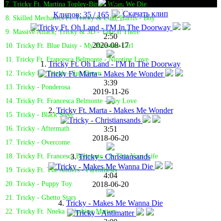
7. Tricky Ft. Martina Topley-Bird - When We Die
Скачать клип
Клипов: 35 / 165
8. Skilled Mechanics Ft. Tricky & Luke Harris - Boy
9. Massive Attack, Tricky & 3D - Take It There
2:50
2020-08-17
10. Tricky Ft. Blue Daisy - My Palestine Girl
11. Tricky Ft. Francesca Belmonte - Nicotine Love
1.
Tricky Ft. Oh Land - I'M In The Doorway
12. Tricky Ft. Tirzah - Sun Down
3:39
13. Tricky - Ponderosa
2019-11-26
14. Tricky Ft. Francesca Belmonte - Hey Love
2.
Tricky Ft. Marta - Makes Me Wonder
15. Tricky - Black Steel
3:51
16. Tricky - Aftermath
2018-06-20
17. Tricky - Overcome
3.
Tricky - Christiansands
18. Tricky Ft. Francesca Belmonte - Is That Your Life
19. Tricky Ft. The Antlers - Parenthesis
4:04
2018-06-20
20. Tricky - Puppy Toy
21. Tricky - Ghetto Stars
4.
Tricky - Makes Me Wanna Die
22. Tricky Ft. Nneka - Nothing Matters