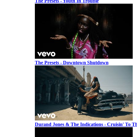
The Presets - Youth In Trouble
The Presets - Downtown Shutdown
Durand Jones & The Indications - Cruisin' To T