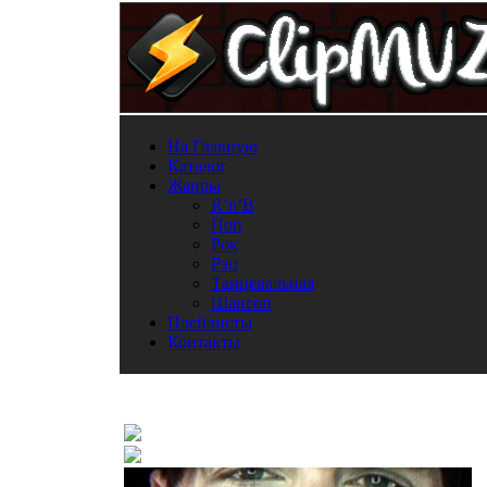
На Главную
Каталог
Жанры
R’n’B
Поп
Рок
Рэп
Танцевальная
Шансон
Плейлисты
Контакты