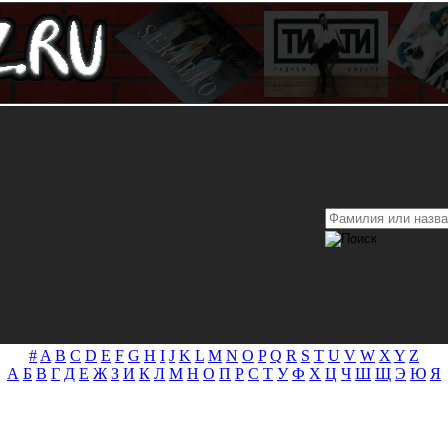
#
A
B
C
D
E
F
G
H
I
J
K
L
M
N
O
P
Q
R
S
T
U
V
W
X
Y
Z
А
Б
В
Г
Д
Е
Ж
З
И
К
Л
М
Н
О
П
Р
С
Т
У
Ф
Х
Ц
Ч
Ш
Щ
Э
Ю
Я