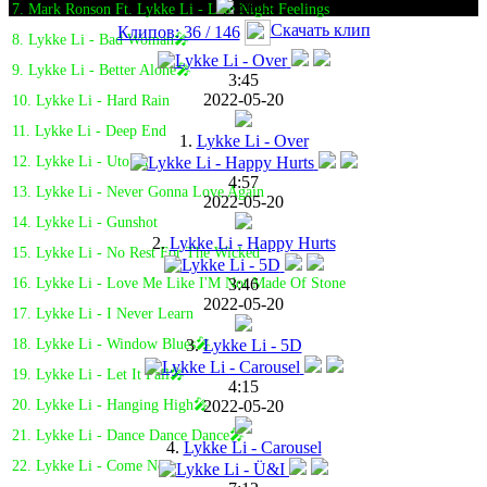
7. Mark Ronson Ft. Lykke Li - Late Night Feelings
Скачать клип
Клипов: 36 / 146
8. Lykke Li - Bad Woman🎤
9. Lykke Li - Better Alone🎤
3:45
2022-05-20
10. Lykke Li - Hard Rain
11. Lykke Li - Deep End
1.
Lykke Li - Over
12. Lykke Li - Utopia
4:57
13. Lykke Li - Never Gonna Love Again
2022-05-20
14. Lykke Li - Gunshot
2.
Lykke Li - Happy Hurts
15. Lykke Li - No Rest For The Wicked
3:46
16. Lykke Li - Love Me Like I'M Not Made Of Stone
2022-05-20
17. Lykke Li - I Never Learn
3.
Lykke Li - 5D
18. Lykke Li - Window Blues🎤
19. Lykke Li - Let It Fall🎤
4:15
2022-05-20
20. Lykke Li - Hanging High🎤
21. Lykke Li - Dance Dance Dance🎤
4.
Lykke Li - Carousel
22. Lykke Li - Come Near