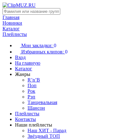
Главная
Новинки
Каталог
Плейлисты
Мои закладки:
0
Избранных клипов:
0
Вход
На главную
Каталог
Жанры
R’n’B
Поп
Рок
Рэп
Танцевальная
Шансон
Плейлисты
Контакты
Наши плейлисты
Наш ХИТ - Парад
Звёздный ТОП