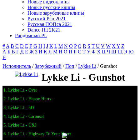
Новые видеоклипы
Новые русские клипы
Новые зарубежные клипы
Русский Рэп 2021
Русская ПОПса 2021
Dance Hit 2K21
Рандомный PL
#
A
B
C
D
E
F
G
H
I
J
K
L
M
N
O
P
Q
R
S
T
U
V
W
X
Y
Z
А
Б
В
Г
Д
Е
Ж
З
И
К
Л
М
Н
О
П
Р
С
Т
У
Ф
Х
Ц
Ч
Ш
Щ
Э
Ю
Я
Исполнитель
/
Зарубежный
/
Поп
/
Lykke Li
/ Gunshot
Lykke Li - Gunshot
1. Lykke Li - Over
2. Lykke Li - Happy Hurts
3. Lykke Li - 5D
4. Lykke Li - Carousel
5. Lykke Li - Ü&I
6. Lykke Li - Highway To Your Heart