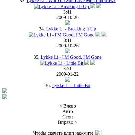
33.
Lykke Li - Will You Still Love Me Tomorrow?
3:41
2009-10-26
34.
Lykke Li - Breaking It Up
3:11
2009-10-26
35.
Lykke Li - I'M Good, I'M Gone
3:51
2009-01-22
36.
Lykke Li - Little Bit
< Влево
Авто
Стоп
Вправо >
Чтобы скачать клип нажмите