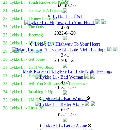
7:12
23. Lykke Li - Youth Knows No Pain🎤
2022-05-20
24. Lykke Li - Sadness Is A Blessing
5.
Lykke Li - Ü&I
25. Lykke Li - I Know Places🎤
26. Lykke Li - The Only
4:00
2022-04-20
27. Lykke Li - Jerome🎤
28. Lykke Li - I Follow Rivers
6.
Lykke Li - Highway To Your Heart
29. Lykke Li - Untitled
3:41
30. Lykke Li - Get Some
2019-04-23
31. Lykke Li - Until We Bleed
7.
Mark Ronson Ft. Lykke Li - Late Night Feelings
32. Lykke Li - Possibility
4:07
33. Lykke Li - Will You Still Love Me Tomorrow?
2018-12-20
34. Lykke Li - Breaking It Up
8.
Lykke Li - Bad Woman
🎤
35. Lykke Li - I'M Good, I'M Gone
36. Lykke Li - Little Bit
6:07
2018-12-20
9.
Lykke Li - Better Alone
🎤