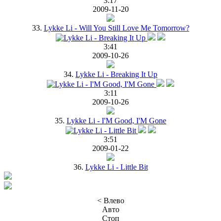
3:17
2009-11-20
33.
Lykke Li - Will You Still Love Me Tomorrow?
3:41
2009-10-26
34.
Lykke Li - Breaking It Up
3:11
2009-10-26
35.
Lykke Li - I'M Good, I'M Gone
3:51
2009-01-22
36.
Lykke Li - Little Bit
< Влево
Авто
Стоп