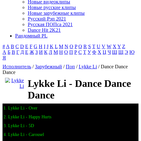
Новые видеоклипы
Новые русские клипы
Новые зарубежные клипы
Русский Рэп 2021
Русская ПОПса 2021
Dance Hit 2K21
Рандомный PL
#
A
B
C
D
E
F
G
H
I
J
K
L
M
N
O
P
Q
R
S
T
U
V
W
X
Y
Z
А
Б
В
Г
Д
Е
Ж
З
И
К
Л
М
Н
О
П
Р
С
Т
У
Ф
Х
Ц
Ч
Ш
Щ
Э
Ю
Я
Исполнитель
/
Зарубежный
/
Поп
/
Lykke Li
/ Dance Dance
Dance
Lykke Li - Dance Dance
Dance
1. Lykke Li - Over
2. Lykke Li - Happy Hurts
3. Lykke Li - 5D
4. Lykke Li - Carousel