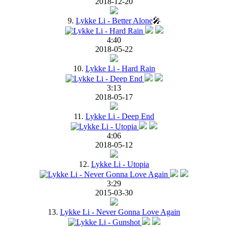
2018-12-20
9.
Lykke Li - Better Alone
🎤
4:40
2018-05-22
10.
Lykke Li - Hard Rain
3:13
2018-05-17
11.
Lykke Li - Deep End
4:06
2018-05-12
12.
Lykke Li - Utopia
3:29
2015-03-30
13.
Lykke Li - Never Gonna Love Again