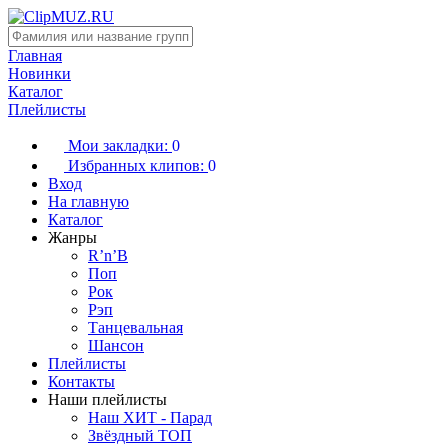
Главная
Новинки
Каталог
Плейлисты
Мои закладки:
0
Избранных клипов:
0
Вход
На главную
Каталог
Жанры
R’n’B
Поп
Рок
Рэп
Танцевальная
Шансон
Плейлисты
Контакты
Наши плейлисты
Наш ХИТ - Парад
Звёздный ТОП