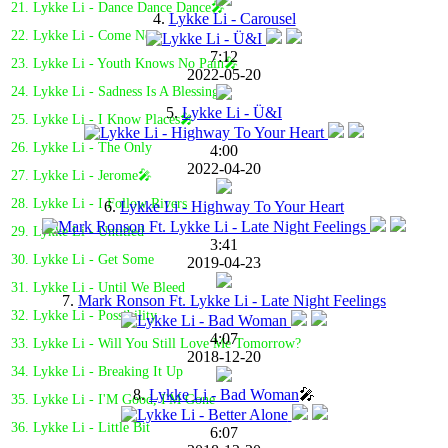
21. Lykke Li - Dance Dance Dance🎤
4.
Lykke Li - Carousel
22. Lykke Li - Come Near
7:12
23. Lykke Li - Youth Knows No Pain🎤
2022-05-20
24. Lykke Li - Sadness Is A Blessing
5.
Lykke Li - Ü&I
25. Lykke Li - I Know Places🎤
26. Lykke Li - The Only
4:00
2022-04-20
27. Lykke Li - Jerome🎤
28. Lykke Li - I Follow Rivers
6.
Lykke Li - Highway To Your Heart
29. Lykke Li - Untitled
3:41
30. Lykke Li - Get Some
2019-04-23
31. Lykke Li - Until We Bleed
7.
Mark Ronson Ft. Lykke Li - Late Night Feelings
32. Lykke Li - Possibility
4:07
33. Lykke Li - Will You Still Love Me Tomorrow?
2018-12-20
34. Lykke Li - Breaking It Up
8.
Lykke Li - Bad Woman
🎤
35. Lykke Li - I'M Good, I'M Gone
36. Lykke Li - Little Bit
6:07