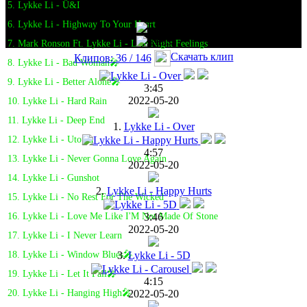
5. Lykke Li - Ü&I
6. Lykke Li - Highway To Your Heart
7. Mark Ronson Ft. Lykke Li - Late Night Feelings
Скачать клип
Клипов: 36 / 146
8. Lykke Li - Bad Woman🎤
9. Lykke Li - Better Alone🎤
3:45
2022-05-20
10. Lykke Li - Hard Rain
11. Lykke Li - Deep End
1.
Lykke Li - Over
12. Lykke Li - Utopia
4:57
13. Lykke Li - Never Gonna Love Again
2022-05-20
14. Lykke Li - Gunshot
2.
Lykke Li - Happy Hurts
15. Lykke Li - No Rest For The Wicked
3:46
16. Lykke Li - Love Me Like I'M Not Made Of Stone
2022-05-20
17. Lykke Li - I Never Learn
3.
Lykke Li - 5D
18. Lykke Li - Window Blues🎤
19. Lykke Li - Let It Fall🎤
4:15
2022-05-20
20. Lykke Li - Hanging High🎤