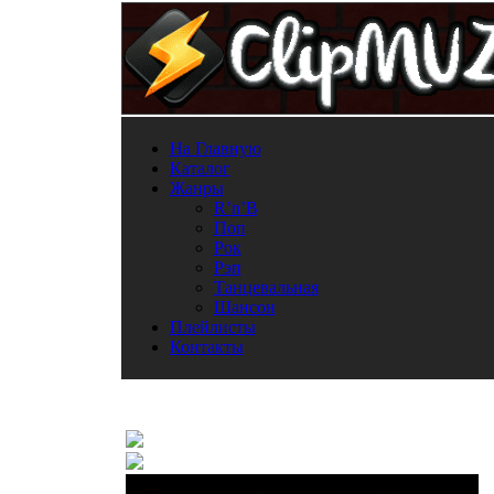
На Главную
Каталог
Жанры
R’n’B
Поп
Рок
Рэп
Танцевальная
Шансон
Плейлисты
Контакты