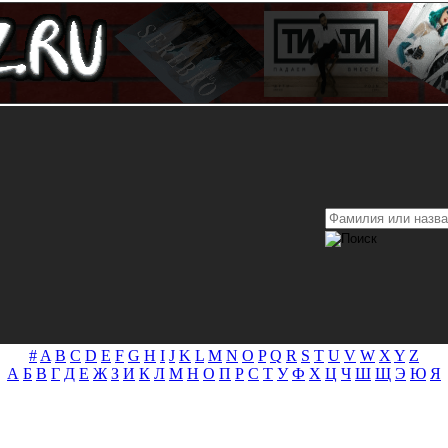
#
A
B
C
D
E
F
G
H
I
J
K
L
M
N
O
P
Q
R
S
T
U
V
W
X
Y
Z
А
Б
В
Г
Д
Е
Ж
З
И
К
Л
М
Н
О
П
Р
С
Т
У
Ф
Х
Ц
Ч
Ш
Щ
Э
Ю
Я