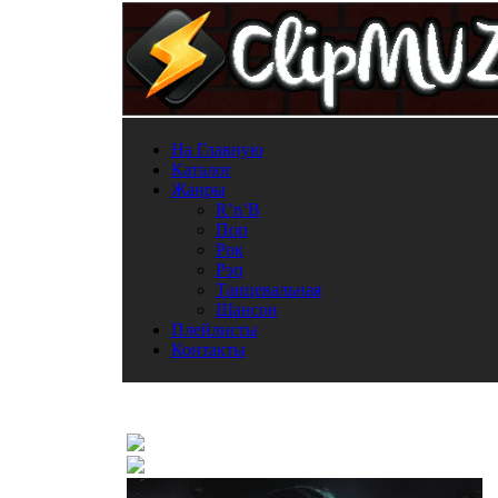
На Главную
Каталог
Жанры
R’n’B
Поп
Рок
Рэп
Танцевальная
Шансон
Плейлисты
Контакты