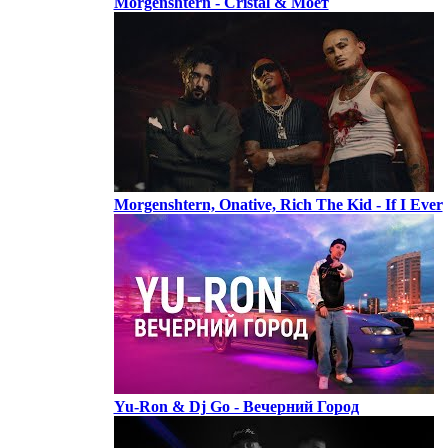
Morgenshtern - Cristal & Моёт
Morgenshtern, Onative, Rich The Kid - If I Ever
Yu-Ron & Dj Go - Вечерний Город