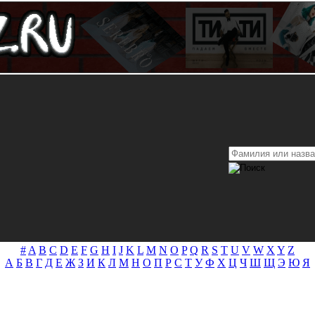
#
A
B
C
D
E
F
G
H
I
J
K
L
M
N
O
P
Q
R
S
T
U
V
W
X
Y
Z
А
Б
В
Г
Д
Е
Ж
З
И
К
Л
М
Н
О
П
Р
С
Т
У
Ф
Х
Ц
Ч
Ш
Щ
Э
Ю
Я