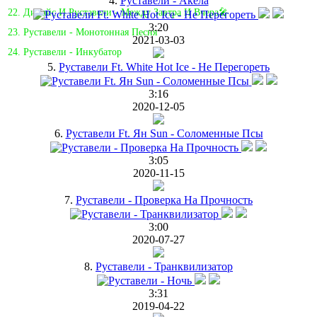
4.
Руставели - Акела
22. Динайс И Руставели - Между Завтра И Вчера🎤
3:20
23. Руставели - Монотонная Песня
2021-03-03
24. Руставели - Инкубатор
5.
Руставели Ft. White Hot Ice - Не Перегореть
3:16
2020-12-05
6.
Руставели Ft. Ян Sun - Соломенные Псы
3:05
2020-11-15
7.
Руставели - Проверка На Прочность
3:00
2020-07-27
8.
Руставели - Транквилизатор
3:31
2019-04-22