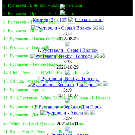
6. Руставели Ft. Ян Sun - Соломенные Псы
7. Руставели - Проверка На Прочность
Скачать клип
Клипов: 24 / 105
8. Руставели - Транквилизатор
9. Руставели - Ночь🎤
3:13
2022-08-03
10. Руставели - Избавь От Боли🎤
11. Руставели - Постой🎤
1.
Руставели - Серый Волчок
12. Руставели - Труп Твоего Врага
3:38
13. Руставели - Тёмное Искусство
2021-10-29
14. Шеff, Руставели И White Hot Ice - Дорога🎤
2.
Руставели, Nekby - Голгофа
15. Ян Sun, Руставели & White Hot Ice - Пилигрим
3:19
16. Руставели - Кричит
2021-10-23
17. Sir J, Руставели, White Hot Ice, Шеff, Jeeep - В Нереале
3.
Руставели - Зеркало Для Героя
18. Руставели Ft. Дэнчик - Следи За Собой
19. Руставели - День За Днём
3:59
2021-10-11
20. White Hot Ice И Руставели - Синий Дым
21. Банги Хэп Ft. Руставели - Родина