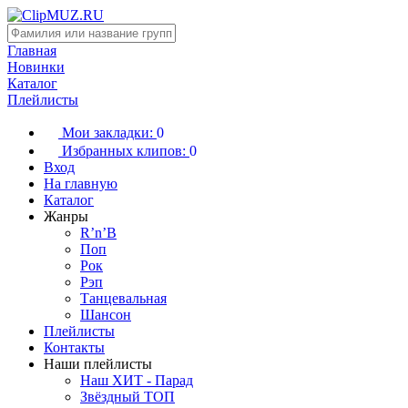
Главная
Новинки
Каталог
Плейлисты
Мои закладки:
0
Избранных клипов:
0
Вход
На главную
Каталог
Жанры
R’n’B
Поп
Рок
Рэп
Танцевальная
Шансон
Плейлисты
Контакты
Наши плейлисты
Наш ХИТ - Парад
Звёздный ТОП