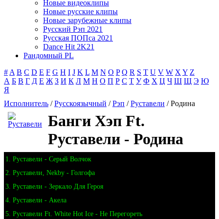
Новые видеоклипы
Новые русские клипы
Новые зарубежные клипы
Русский Рэп 2021
Русская ПОПса 2021
Dance Hit 2K21
Рандомный PL
#
A
B
C
D
E
F
G
H
I
J
K
L
M
N
O
P
Q
R
S
T
U
V
W
X
Y
Z
А
Б
В
Г
Д
Е
Ж
З
И
К
Л
М
Н
О
П
Р
С
Т
У
Ф
Х
Ц
Ч
Ш
Щ
Э
Ю
Я
Исполнитель
/
Русскоязычный
/
Рэп
/
Руставели
/ Родина
Банги Хэп Ft.
Руставели - Родина
1. Руставели - Серый Волчок
2. Руставели, Nekby - Голгофа
3. Руставели - Зеркало Для Героя
4. Руставели - Акела
5. Руставели Ft. White Hot Ice - Не Перегореть