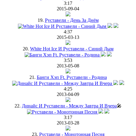
3:17
2015-09-04
19.
Руставели - День За Днём
4:37
2015-03-13
20.
White Hot Ice И Руставели - Синий Дым
3:53
2013-05-08
21.
Банги Хэп Ft. Руставели - Родина
4:25
2013-04-09
22.
Динайс И Руставели - Между Завтра И Вчера
🎤
3:17
2013-03-28
23.
Руставели - Монотонная Песня