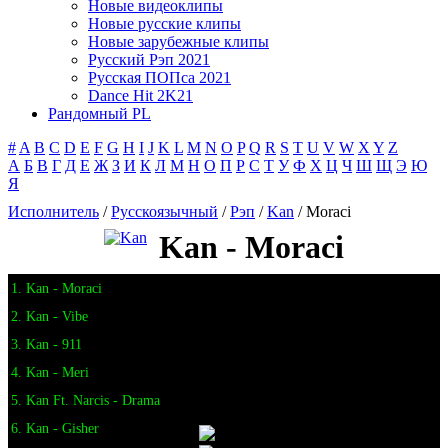
Новые видеоклипы
Новые русские клипы
Новые зарубежные клипы
Русский Рэп 2021
Русская ПОПса 2021
Dance Hit 2K21
Рандомный PL
#
A
B
C
D
E
F
G
H
I
J
K
L
M
N
O
P
Q
R
S
T
U
V
W
X
Y
Z
А
Б
В
Г
Д
Е
Ж
З
И
К
Л
М
Н
О
П
Р
С
Т
У
Ф
Х
Ц
Ч
Ш
Щ
Э
Ю
Я
Исполнитель
/
Русскоязычный
/
Рэп
/
Kan
/ Moraci
Kan - Moraci
1. Kan - Moraci
2. Kan - Vibe
3. Kan - 911
4. Kan - Meri
5. Kan Ft. Narcis - Drama
6. Kan - Gisher