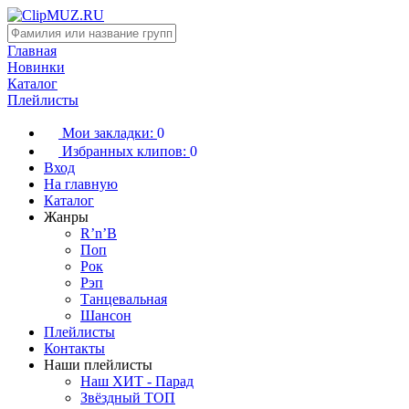
Главная
Новинки
Каталог
Плейлисты
Мои закладки:
0
Избранных клипов:
0
Вход
На главную
Каталог
Жанры
R’n’B
Поп
Рок
Рэп
Танцевальная
Шансон
Плейлисты
Контакты
Наши плейлисты
Наш ХИТ - Парад
Звёздный ТОП