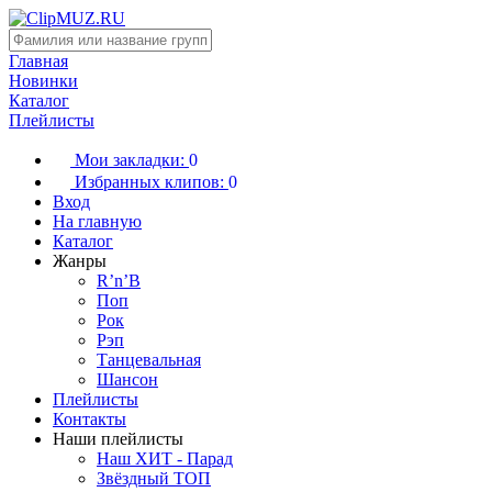
Главная
Новинки
Каталог
Плейлисты
Мои закладки:
0
Избранных клипов:
0
Вход
На главную
Каталог
Жанры
R’n’B
Поп
Рок
Рэп
Танцевальная
Шансон
Плейлисты
Контакты
Наши плейлисты
Наш ХИТ - Парад
Звёздный ТОП