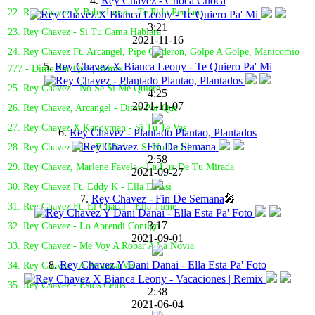
4.
Rey Chavez - Choca Choca
22. Rey Chavez X Baby Lores - Te Pido Perdon
3:21
23. Rey Chavez - Si Tu Cama Hablara
2021-11-16
24. Rey Chavez Ft. Arcangel, Pipe Calderon, Golpe A Golpe, Manicomio
5.
Rey Chavez X Bianca Leony - Te Quiero Pa' Mi
777 - Dime Por Que | Remix
25. Rey Chavez - No Se Si Me Quiere
4:25
2021-11-07
26. Rey Chavez, Arcangel - Dime Por Qué
27. Rey Chavez X Kandyman - Si Tu Te Vas
6.
Rey Chavez - Plantado Plantao, Plantados
28. Rey Chavez Feat. El Micha - Si No La Llevas
2:58
29. Rey Chavez, Marlene Favela - La Luz De Tu Mirada
2021-09-27
30. Rey Chavez Ft. Eddy K - Ella Es Asi
7.
Rey Chavez - Fin De Semana
🎤
31. Rey Chavez Ft. El Chacal - Ella Tiene
3:17
32. Rey Chavez - Lo Aprendi Contigo
2021-09-01
33. Rey Chavez - Me Voy A Robar A La Novia
8.
Rey Chavez Y Dani Danai - Ella Esta Pa' Foto
34. Rey Chavez - A Primera Vista
35. Rey Chavez - Estos Celos
2:38
2021-06-04