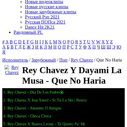
Новые видеоклипы
Новые русские клипы
Новые зарубежные клипы
Русский Рэп 2021
Русская ПОПса 2021
Dance Hit 2K21
Рандомный PL
#
A
B
C
D
E
F
G
H
I
J
K
L
M
N
O
P
Q
R
S
T
U
V
W
X
Y
Z
А
Б
В
Г
Д
Е
Ж
З
И
К
Л
М
Н
О
П
Р
С
Т
У
Ф
Х
Ц
Ч
Ш
Щ
Э
Ю
Я
Исполнитель
/
Зарубежный
/
Поп
/
Rey Chavez
/ Que No Haria
Rey Chavez Y Dayami La
Musa - Que No Haria
1. Rey Chavez - Dia De Los Padres🎤
2. Rey Chavez X Jose Yamil - Si Tu La Ves | Remix
3. Rey Chavez - Amantes O Amigos
4. Rey Chavez - Choca Choca
5. Rey Chavez X Bianca Leony - Te Quiero Pa' Mi