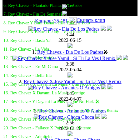
6. Rey Chavez - Plantado Plantao, Plantados
7. Rey Chavez - Fin De Semana🎤
Скачать клип
Клипов: 35 / 81
8. Rey Chavez Y Dani Danai - Ella Esta Pa' Foto
9. Rey Chavez X Bianca Leony - Vacaciones | Remix
3:44
2022-06-15
10. Rey Chavez - Basta Ya!
11. Rey Chavez - La Vida
1.
Rey Chavez - Dia De Los Padres
🎤
12. Rey Chavez - Monotonía
3:38
13. Rey Chavez - En Mi Cama
2022-05-04
14. Rey Chavez - Bella Ela
2.
Rey Chavez X Jose Yamil - Si Tu La Ves | Remix
15. Rey Chavez & Dayami La Musa - Una Noche Loca🎤
3:45
16. Rey Chavez X Dayami La Musa - Contigo
2022-04-07
17. Rey Chavez Y Dayami La Musa - Que No Haria🎤
3.
Rey Chavez - Amantes O Amigos
18. Rey Chavez X Alex Sensation - No Se Si Me Quiere | Remix
19. Rey Chavez Ft. Mariolis - Hoy Se Bebe
2:56
2022-01-22
20. Rey Chavez - Fallaste X Por Mas Que Intento
21. Rey Chavez - Admitelo