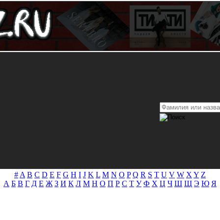
#
A
B
C
D
E
F
G
H
I
J
K
L
M
N
O
P
Q
R
S
T
U
V
W
X
Y
Z
А
Б
В
Г
Д
Е
Ж
З
И
К
Л
М
Н
О
П
Р
С
Т
У
Ф
Х
Ц
Ч
Ш
Щ
Э
Ю
Я