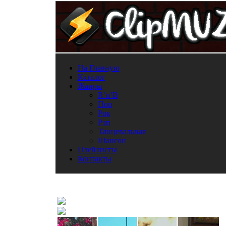
На Главную
Каталог
Жанры
R’n’B
Поп
Рок
Рэп
Танцевальная
Шансон
Плейлисты
Контакты