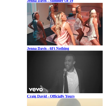
Jenna Davis - Summer Of 19
Jenna Davis - 6Ft Nothing
Craig David - Officially Yours