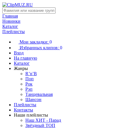
Главная
Новинки
Каталог
Плейлисты
Мои закладки:
0
Избранных клипов:
0
Вход
На главную
Каталог
Жанры
R’n’B
Поп
Рок
Рэп
Танцевальная
Шансон
Плейлисты
Контакты
Наши плейлисты
Наш ХИТ - Парад
Звёздный ТОП