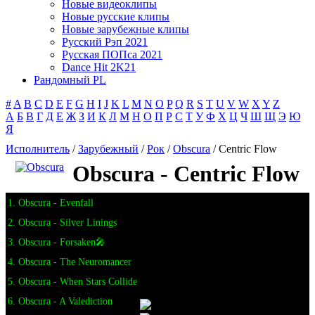
Новые видеоклипы
Новые русские клипы
Новые зарубежные клипы
Русский Рэп 2021
Русская ПОПса 2021
Dance Hit 2K21
Рандомный PL
#
A
B
C
D
E
F
G
H
I
J
K
L
M
N
O
P
Q
R
S
T
U
V
W
X
Y
Z
А
Б
В
Г
Д
Е
Ж
З
И
К
Л
М
Н
О
П
Р
С
Т
У
Ф
Х
Ц
Ч
Ш
Щ
Э
Ю
Я
Исполнитель
/
Зарубежный
/
Рок
/
Obscura
/ Centric Flow
Obscura - Centric Flow
1. Obscura - Evenfall
2. Obscura - Silver Linings
3. Obscura - Forsaken🎤
4. Obscura - The Neuromancer
5. Obscura - When Stars Collide
6. Obscura - A Valediction