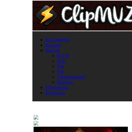
На Главную
Каталог
Жанры
R’n’B
Поп
Рок
Рэп
Танцевальная
Шансон
Плейлисты
Контакты