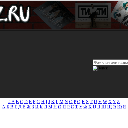
#
A
B
C
D
E
F
G
H
I
J
K
L
M
N
O
P
Q
R
S
T
U
V
W
X
Y
Z
А
Б
В
Г
Д
Е
Ж
З
И
К
Л
М
Н
О
П
Р
С
Т
У
Ф
Х
Ц
Ч
Ш
Щ
Э
Ю
Я