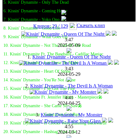
5. Kissin' Dynamite - Only The Dead
6. Kissin' Dynamite - Coming Home
7. Kissin' Dynamite - Yoko Ono
Скачать клип
Клипов: 29 / 129
8. Kissin' Dynamite - Good Life
9. Kissin' Dynamite - What Goes Up
3:47
2025-05-09
10. Kissin' Dynamite - Not The End Of The Road
11. Kissin' Dynamite Ft. The Baseballs - Cadillac Maniac
1.
Kissin' Dynamite - Queen Of The Night
12. Kissin' Dynamite - Let There Be Night
3:43
13. Kissin' Dynamite - Heart Of Stone
2024-05-29
14. Kissin' Dynamite - You'Re Not Alone
2.
Kissin' Dynamite - The Devil Is A Woman
15. Kissin' Dynamite - I'Ve Got The Fire
4:41
16. Kissin' Dynamite Ft. Jennifer Haben - Masterpiece🎤
2024-04-25
17. Kissin' Dynamite - She Came She Saw🎤
3.
Kissin' Dynamite - My Monster
18. Kissin' Dynamite - Generation Goodbye
19. Kissin' Dynamite - If Clocks Were Running Backwards
4:55
2024-03-12
20. Kissin' Dynamite - Hashtag Your Life