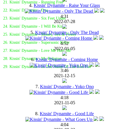
21. Kissin' Dynamite - Running Free
4.
Kissin' Dynamite - Raise Your Glass
22. Kissin' Dynamite - Dna
4:31
23. Kissin' Dynamite - Six Feet Under
2022-07-28
24. Kissin' Dynamite - I Will Be King
5.
Kissin' Dynamite - Only The Dead
25. Kissin' Dynamite - Money, Sex & Power
26. Kissin' Dynamite - Supersonic Killer
4:52
2022-01-05
27. Kissin' Dynamite - Love Me Hate Me
28. Kissin' Dynamite - My Religion
6.
Kissin' Dynamite - Coming Home
29. Kissin' Dynamite - In The Name Of The Iron Fist
3:46
2021-12-15
7.
Kissin' Dynamite - Yoko Ono
4:18
2021-11-05
8.
Kissin' Dynamite - Good Life
4:04