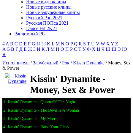
Новые видеоклипы
Новые русские клипы
Новые зарубежные клипы
Русский Рэп 2021
Русская ПОПса 2021
Dance Hit 2K21
Рандомный PL
#
A
B
C
D
E
F
G
H
I
J
K
L
M
N
O
P
Q
R
S
T
U
V
W
X
Y
Z
А
Б
В
Г
Д
Е
Ж
З
И
К
Л
М
Н
О
П
Р
С
Т
У
Ф
Х
Ц
Ч
Ш
Щ
Э
Ю
Я
Исполнитель
/
Зарубежный
/
Рок
/
Kissin Dynamite
/ Money, Sex
& Power
Kissin' Dynamite -
Money, Sex & Power
1. Kissin' Dynamite - Queen Of The Night
2. Kissin' Dynamite - The Devil Is A Woman
3. Kissin' Dynamite - My Monster
4. Kissin' Dynamite - Raise Your Glass