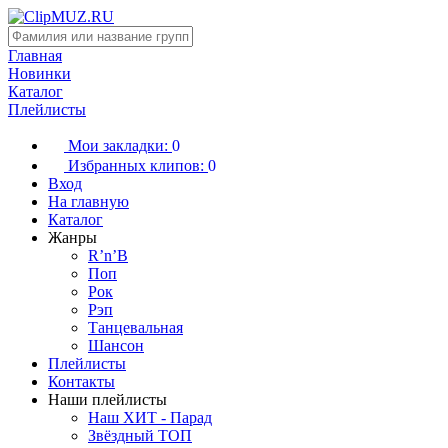
Главная
Новинки
Каталог
Плейлисты
Мои закладки:
0
Избранных клипов:
0
Вход
На главную
Каталог
Жанры
R’n’B
Поп
Рок
Рэп
Танцевальная
Шансон
Плейлисты
Контакты
Наши плейлисты
Наш ХИТ - Парад
Звёздный ТОП