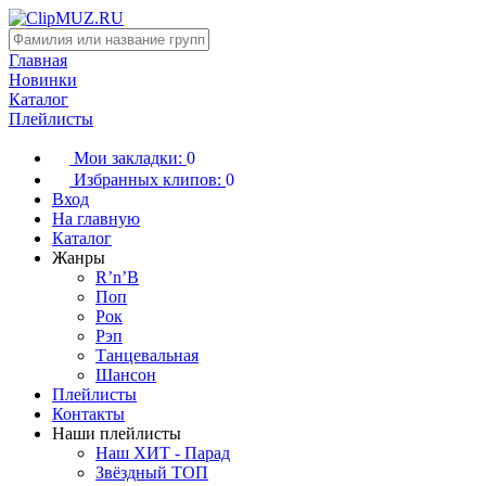
Главная
Новинки
Каталог
Плейлисты
Мои закладки:
0
Избранных клипов:
0
Вход
На главную
Каталог
Жанры
R’n’B
Поп
Рок
Рэп
Танцевальная
Шансон
Плейлисты
Контакты
Наши плейлисты
Наш ХИТ - Парад
Звёздный ТОП