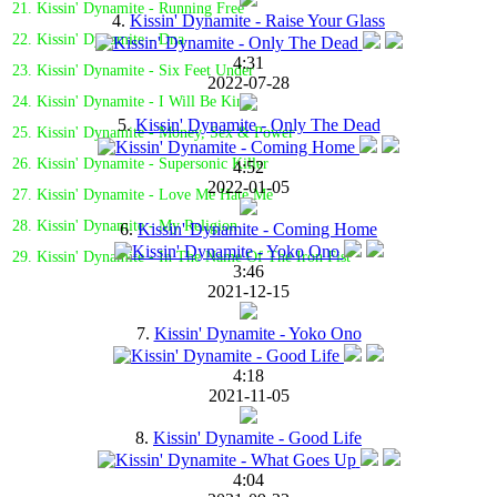
21. Kissin' Dynamite - Running Free
4.
Kissin' Dynamite - Raise Your Glass
22. Kissin' Dynamite - Dna
4:31
23. Kissin' Dynamite - Six Feet Under
2022-07-28
24. Kissin' Dynamite - I Will Be King
5.
Kissin' Dynamite - Only The Dead
25. Kissin' Dynamite - Money, Sex & Power
26. Kissin' Dynamite - Supersonic Killer
4:52
2022-01-05
27. Kissin' Dynamite - Love Me Hate Me
28. Kissin' Dynamite - My Religion
6.
Kissin' Dynamite - Coming Home
29. Kissin' Dynamite - In The Name Of The Iron Fist
3:46
2021-12-15
7.
Kissin' Dynamite - Yoko Ono
4:18
2021-11-05
8.
Kissin' Dynamite - Good Life
4:04