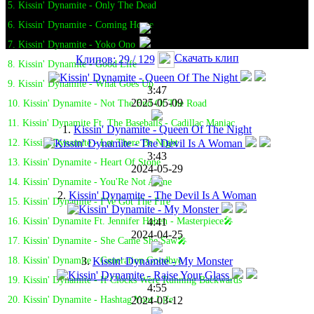
5. Kissin' Dynamite - Only The Dead
6. Kissin' Dynamite - Coming Home
7. Kissin' Dynamite - Yoko Ono
Скачать клип
Клипов: 29 / 129
8. Kissin' Dynamite - Good Life
9. Kissin' Dynamite - What Goes Up
3:47
2025-05-09
10. Kissin' Dynamite - Not The End Of The Road
11. Kissin' Dynamite Ft. The Baseballs - Cadillac Maniac
1.
Kissin' Dynamite - Queen Of The Night
12. Kissin' Dynamite - Let There Be Night
3:43
13. Kissin' Dynamite - Heart Of Stone
2024-05-29
14. Kissin' Dynamite - You'Re Not Alone
2.
Kissin' Dynamite - The Devil Is A Woman
15. Kissin' Dynamite - I'Ve Got The Fire
4:41
16. Kissin' Dynamite Ft. Jennifer Haben - Masterpiece🎤
2024-04-25
17. Kissin' Dynamite - She Came She Saw🎤
3.
Kissin' Dynamite - My Monster
18. Kissin' Dynamite - Generation Goodbye
19. Kissin' Dynamite - If Clocks Were Running Backwards
4:55
2024-03-12
20. Kissin' Dynamite - Hashtag Your Life