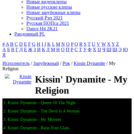
Новые видеоклипы
Новые русские клипы
Новые зарубежные клипы
Русский Рэп 2021
Русская ПОПса 2021
Dance Hit 2K21
Рандомный PL
#
A
B
C
D
E
F
G
H
I
J
K
L
M
N
O
P
Q
R
S
T
U
V
W
X
Y
Z
А
Б
В
Г
Д
Е
Ж
З
И
К
Л
М
Н
О
П
Р
С
Т
У
Ф
Х
Ц
Ч
Ш
Щ
Э
Ю
Я
Исполнитель
/
Зарубежный
/
Рок
/
Kissin Dynamite
/ My
Religion
Kissin' Dynamite - My
Religion
1. Kissin' Dynamite - Queen Of The Night
2. Kissin' Dynamite - The Devil Is A Woman
3. Kissin' Dynamite - My Monster
4. Kissin' Dynamite - Raise Your Glass