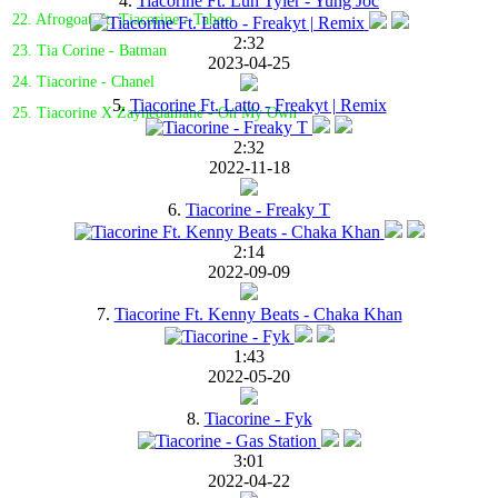
4.
Tiacorine Ft. Luh Tyler - Yung Joc
22. Afrogoat Ft. Tiacorine - Taboo
2:32
23. Tia Corine - Batman
2023-04-25
24. Tiacorine - Chanel
5.
Tiacorine Ft. Latto - Freakyt | Remix
25. Tiacorine X Zaynedamane - On My Own
2:32
2022-11-18
6.
Tiacorine - Freaky T
2:14
2022-09-09
7.
Tiacorine Ft. Kenny Beats - Chaka Khan
1:43
2022-05-20
8.
Tiacorine - Fyk
3:01
2022-04-22