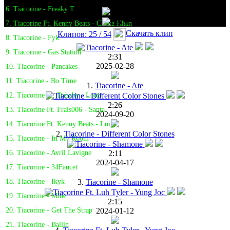
6. Tiacorine - Freaky T
7. Tiacorine Ft. Kenny Beats - Chaka Khan
Скачать клип
Клипов: 25 / 54
8. Tiacorine - Fyk
9. Tiacorine - Gas Station
2:31
2025-02-28
10. Tiacorine - Pancakes
11. Tiacorine - Bo Time
1.
Tiacorine - Ate
12. Tiacorine Ft. Dababy - Lotto
2:26
13. Tiacorine Ft. Frais006 - Santa
2024-09-20
14. Tiacorine Ft. Kenny Beats - Luigi
2.
Tiacorine - Different Color Stones
15. Tiacorine - In My Room
2:11
16. Tiacorine - Avril Lavigne
2024-04-17
17. Tiacorine - 34Faucet
3.
Tiacorine - Shamone
18. Tiacorine - Ikyk
19. Tiacorine - Mine
2:15
2024-01-12
20. Tiacorine - Get The Strap
21. Tiacorine - Ballin