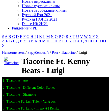
Новые видеоклипы
Новые русские клипы
Новые зарубежные клипы
Русский Рэп 2021
Русская ПОПса 2021
Dance Hit 2K21
Рандомный PL
#
A
B
C
D
E
F
G
H
I
J
K
L
M
N
O
P
Q
R
S
T
U
V
W
X
Y
Z
А
Б
В
Г
Д
Е
Ж
З
И
К
Л
М
Н
О
П
Р
С
Т
У
Ф
Х
Ц
Ч
Ш
Щ
Э
Ю
Я
Исполнитель
/
Зарубежный
/
Рэп
/
Tiacorine
/ Luigi
Tiacorine Ft. Kenny
Beats - Luigi
1. Tiacorine - Ate
2. Tiacorine - Different Color Stones
3. Tiacorine - Shamone
4. Tiacorine Ft. Luh Tyler - Yung Joc
5. Tiacorine Ft. Latto - Freakyt | Remix