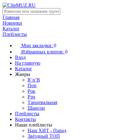
Главная
Новинки
Каталог
Плейлисты
Мои закладки:
0
Избранных клипов:
0
Вход
На главную
Каталог
Жанры
R’n’B
Поп
Рок
Рэп
Танцевальная
Шансон
Плейлисты
Контакты
Наши плейлисты
Наш ХИТ - Парад
Звёздный ТОП