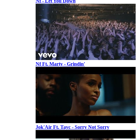
Nf - Let You Down
Nf Ft. Marty - Grindin'
Jok'Air Ft. Tayc - Sorry Not Sorry