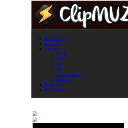
На Главную
Каталог
Жанры
R’n’B
Поп
Рок
Рэп
Танцевальная
Шансон
Плейлисты
Контакты