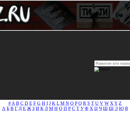
#
A
B
C
D
E
F
G
H
I
J
K
L
M
N
O
P
Q
R
S
T
U
V
W
X
Y
Z
А
Б
В
Г
Д
Е
Ж
З
И
К
Л
М
Н
О
П
Р
С
Т
У
Ф
Х
Ц
Ч
Ш
Щ
Э
Ю
Я