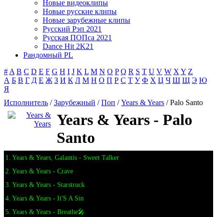
Новые видеоклипы
Новые русские клипы
Новые зарубежные клипы
Русский Рэп 2021
Русская ПОПса 2021
Dance Hit 2K21
Рандомный PL
#
A
B
C
D
E
F
G
H
I
J
K
L
M
N
O
P
Q
R
S
T
U
V
W
X
Y
Z
А
Б
В
Г
Д
Е
Ж
З
И
К
Л
М
Н
О
П
Р
С
Т
У
Ф
Х
Ц
Ч
Ш
Щ
Э
Ю
Я
Исполнитель
/
Зарубежный
/
Поп
/
Years & Years
/ Palo Santo
Years & Years - Palo
Santo
1. Years & Years, Galantis - Sweet Talker
2. Years & Years - Crave
3. Years & Years - Starstruck
4. Years & Years - It'S A Sin
5. Years & Years - Breathe🎤