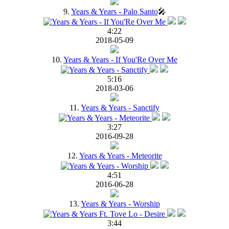
9.
Years & Years - Palo Santo
🎤
4:22
2018-05-09
10.
Years & Years - If You'Re Over Me
5:16
2018-03-06
11.
Years & Years - Sanctify
3:27
2016-09-28
12.
Years & Years - Meteorite
4:51
2016-06-28
13.
Years & Years - Worship
3:44