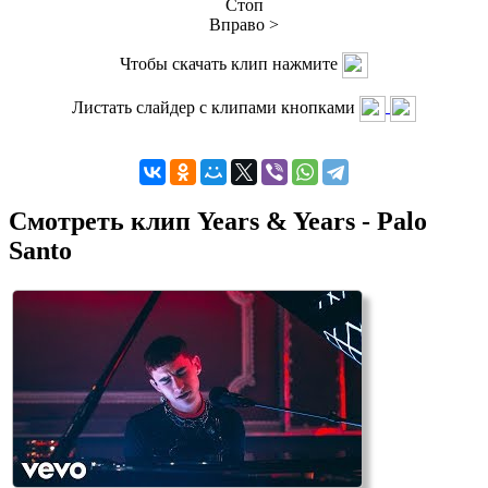
Стоп
Вправо >
Чтобы скачать клип нажмите
Листать слайдер с клипами кнопками
Смотреть клип Years & Years - Palo
Santo