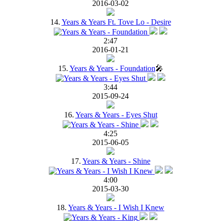
2016-03-02
14.
Years & Years Ft. Tove Lo - Desire
2:47
2016-01-21
15.
Years & Years - Foundation
🎤
3:44
2015-09-24
16.
Years & Years - Eyes Shut
4:25
2015-06-05
17.
Years & Years - Shine
4:00
2015-03-30
18.
Years & Years - I Wish I Knew