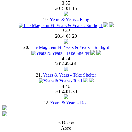
3:55
2015-01-15
19.
Years & Years - King
3:42
2014-08-20
20.
The Magician Ft. Years & Years - Sunlight
4:24
2014-08-01
21.
Years & Years - Take Shelter
4:46
2014-01-30
22.
Years & Years - Real
< Влево
Авто