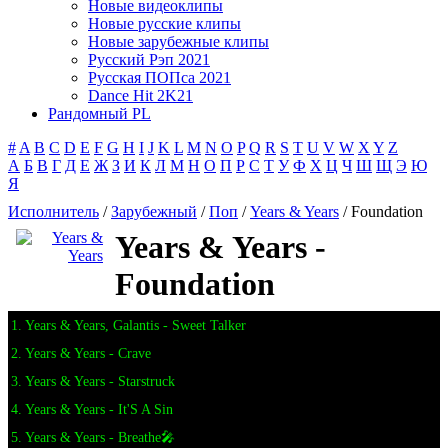
Новые видеоклипы
Новые русские клипы
Новые зарубежные клипы
Русский Рэп 2021
Русская ПОПса 2021
Dance Hit 2K21
Рандомный PL
#
A
B
C
D
E
F
G
H
I
J
K
L
M
N
O
P
Q
R
S
T
U
V
W
X
Y
Z
А
Б
В
Г
Д
Е
Ж
З
И
К
Л
М
Н
О
П
Р
С
Т
У
Ф
Х
Ц
Ч
Ш
Щ
Э
Ю
Я
Исполнитель
/
Зарубежный
/
Поп
/
Years & Years
/ Foundation
Years & Years -
Foundation
1. Years & Years, Galantis - Sweet Talker
2. Years & Years - Crave
3. Years & Years - Starstruck
4. Years & Years - It'S A Sin
5. Years & Years - Breathe🎤