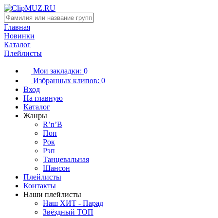
Главная
Новинки
Каталог
Плейлисты
Мои закладки:
0
Избранных клипов:
0
Вход
На главную
Каталог
Жанры
R’n’B
Поп
Рок
Рэп
Танцевальная
Шансон
Плейлисты
Контакты
Наши плейлисты
Наш ХИТ - Парад
Звёздный ТОП