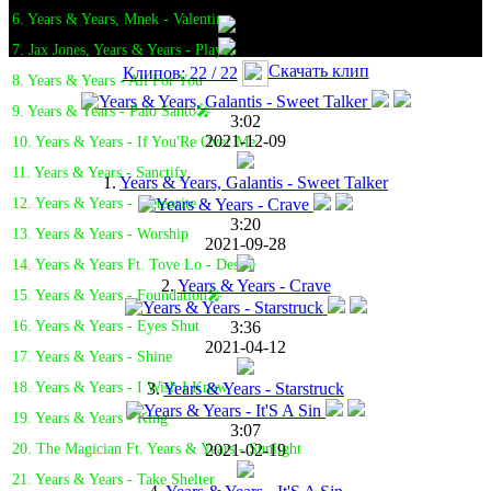
6. Years & Years, Mnek - Valentino
7. Jax Jones, Years & Years - Play🎤
Скачать клип
Клипов: 22 / 22
8. Years & Years - All For You
9. Years & Years - Palo Santo🎤
3:02
2021-12-09
10. Years & Years - If You'Re Over Me
11. Years & Years - Sanctify
1.
Years & Years, Galantis - Sweet Talker
12. Years & Years - Meteorite
3:20
13. Years & Years - Worship
2021-09-28
14. Years & Years Ft. Tove Lo - Desire
2.
Years & Years - Crave
15. Years & Years - Foundation🎤
3:36
16. Years & Years - Eyes Shut
2021-04-12
17. Years & Years - Shine
3.
Years & Years - Starstruck
18. Years & Years - I Wish I Knew
19. Years & Years - King
3:07
2021-02-19
20. The Magician Ft. Years & Years - Sunlight
21. Years & Years - Take Shelter