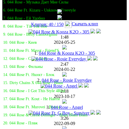
5. 044 Rose - Музыка Дает Мне Силы
6. 044 Rose Ft. Kizaru - Unknown Freestyle
7. 044 Rose - Ей Удобно
Скачать клип
Клипов: 40 / 150
8. 044 Rose - Tik Tok Hoe
9. 044 Rose - Beliy Lamborghini
1:48
2024-05-25
10. 044 Rose - Киев
11. 044 Rose Ft. Mayot - Friend'S
1.
044 Rose & Kooza K2O - 305
12. 044 Rose - Слава Богу
2:47
13. 044 Rose - Фильмы
2024-01-22
14. 044 Rose Ft. Нкнкт - Блок
2.
044 Rose - Rosie Everyday
15. Dirty Chains X 044 Rose - Blunt
2:18
16. 044 Rose - I Got This Style 4Real
2023-10-17
17. 044 Rose Ft. Kout - Не Найти
3.
044 Rose - Angel
18. 044 Rose Ft. Murovei - Волна
19. 044 Rose & Christ Dillinger - Blam Blam Blam
3:26
2022-09-09
20. 044 Rose - Пляж