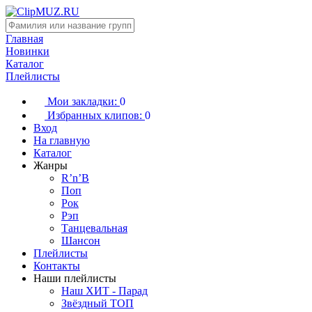
Главная
Новинки
Каталог
Плейлисты
Мои закладки:
0
Избранных клипов:
0
Вход
На главную
Каталог
Жанры
R’n’B
Поп
Рок
Рэп
Танцевальная
Шансон
Плейлисты
Контакты
Наши плейлисты
Наш ХИТ - Парад
Звёздный ТОП