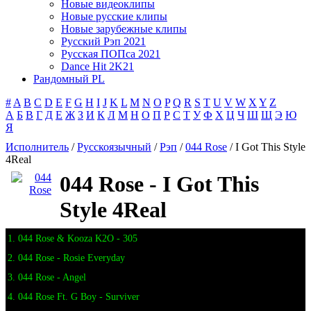
Новые видеоклипы
Новые русские клипы
Новые зарубежные клипы
Русский Рэп 2021
Русская ПОПса 2021
Dance Hit 2K21
Рандомный PL
#
A
B
C
D
E
F
G
H
I
J
K
L
M
N
O
P
Q
R
S
T
U
V
W
X
Y
Z
А
Б
В
Г
Д
Е
Ж
З
И
К
Л
М
Н
О
П
Р
С
Т
У
Ф
Х
Ц
Ч
Ш
Щ
Э
Ю
Я
Исполнитель
/
Русскоязычный
/
Рэп
/
044 Rose
/ I Got This Style
4Real
044 Rose - I Got This
Style 4Real
1. 044 Rose & Kooza K2O - 305
2. 044 Rose - Rosie Everyday
3. 044 Rose - Angel
4. 044 Rose Ft. G Boy - Surviver