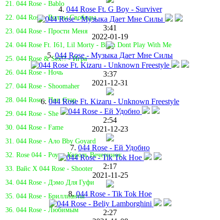
21. 044 Rose - Bablo
4.
044 Rose Ft. G Boy - Surviver
22. 044 Rose - Волны Свободы
3:41
23. 044 Rose - Прости Меня
2022-01-19
24. 044 Rose Ft. I61, Lil Morty - Bitch Dont Play With Me
5.
044 Rose - Музыка Дает Мне Силы
25. 044 Rose & Sex!! - Игра
26. 044 Rose - Ночь
3:37
2021-12-31
27. 044 Rose - Shoomaher
28. 044 Rose - Поп Стар
6.
044 Rose Ft. Kizaru - Unknown Freestyle
29. 044 Rose - She
2:54
30. 044 Rose - Fame
2021-12-23
31. 044 Rose - Ало Bby Goyard
7.
044 Rose - Ей Удобно
32. Rose 044 - Роузи Король Вечеринок
2:17
33. Вайс Х 044 Rose - Shooter
2021-11-25
34. 044 Rose - Дэмо Для Гуфи
8.
044 Rose - Tik Tok Hoe
35. 044 Rose - Бриллианты
36. 044 Rose - Любимым
2:27