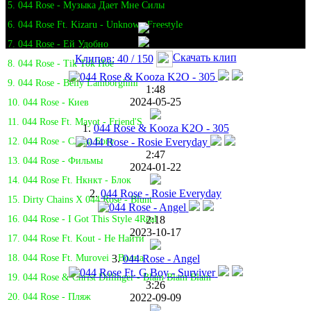
5. 044 Rose - Музыка Дает Мне Силы
6. 044 Rose Ft. Kizaru - Unknown Freestyle
7. 044 Rose - Ей Удобно
Скачать клип
Клипов: 40 / 150
8. 044 Rose - Tik Tok Hoe
9. 044 Rose - Beliy Lamborghini
1:48
2024-05-25
10. 044 Rose - Киев
11. 044 Rose Ft. Mayot - Friend'S
1.
044 Rose & Kooza K2O - 305
12. 044 Rose - Слава Богу
2:47
13. 044 Rose - Фильмы
2024-01-22
14. 044 Rose Ft. Нкнкт - Блок
2.
044 Rose - Rosie Everyday
15. Dirty Chains X 044 Rose - Blunt
2:18
16. 044 Rose - I Got This Style 4Real
2023-10-17
17. 044 Rose Ft. Kout - Не Найти
3.
044 Rose - Angel
18. 044 Rose Ft. Murovei - Волна
19. 044 Rose & Christ Dillinger - Blam Blam Blam
3:26
2022-09-09
20. 044 Rose - Пляж