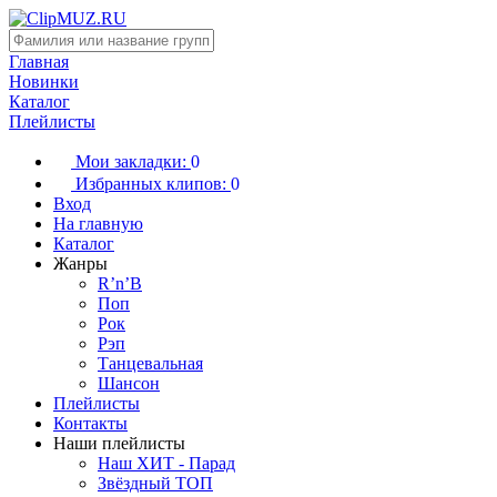
Главная
Новинки
Каталог
Плейлисты
Мои закладки:
0
Избранных клипов:
0
Вход
На главную
Каталог
Жанры
R’n’B
Поп
Рок
Рэп
Танцевальная
Шансон
Плейлисты
Контакты
Наши плейлисты
Наш ХИТ - Парад
Звёздный ТОП