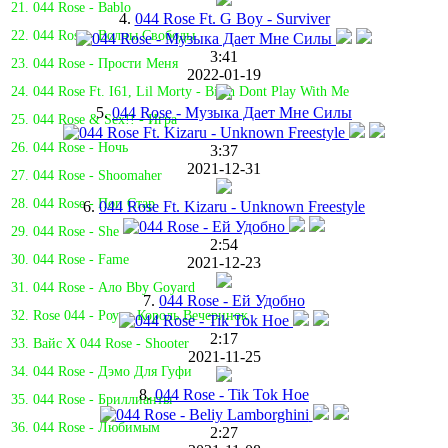
21. 044 Rose - Bablo
4.
044 Rose Ft. G Boy - Surviver
22. 044 Rose - Волны Свободы
3:41
23. 044 Rose - Прости Меня
2022-01-19
24. 044 Rose Ft. I61, Lil Morty - Bitch Dont Play With Me
5.
044 Rose - Музыка Дает Мне Силы
25. 044 Rose & Sex!! - Игра
26. 044 Rose - Ночь
3:37
2021-12-31
27. 044 Rose - Shoomaher
28. 044 Rose - Поп Стар
6.
044 Rose Ft. Kizaru - Unknown Freestyle
29. 044 Rose - She
2:54
30. 044 Rose - Fame
2021-12-23
31. 044 Rose - Ало Bby Goyard
7.
044 Rose - Ей Удобно
32. Rose 044 - Роузи Король Вечеринок
2:17
33. Вайс Х 044 Rose - Shooter
2021-11-25
34. 044 Rose - Дэмо Для Гуфи
8.
044 Rose - Tik Tok Hoe
35. 044 Rose - Бриллианты
36. 044 Rose - Любимым
2:27