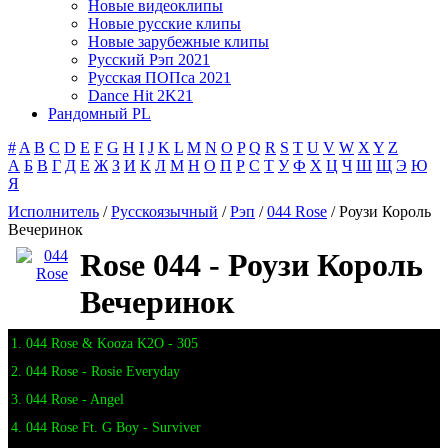
Новые видеоклипы
Новые русские клипы
Новые зарубежные клипы
Русский Рэп 2021
Русская ПОПса 2021
Dance Hit 2K21
Рандомный PL
#
A
B
C
D
E
F
G
H
I
J
K
L
M
N
O
P
Q
R
S
T
U
V
W
X
Y
Z
А
Б
В
Г
Д
Е
Ж
З
И
К
Л
М
Н
О
П
Р
С
Т
У
Ф
Х
Ц
Ч
Ш
Щ
Э
Ю
Я
Исполнитель
/
Русскоязычный
/
Рэп
/
044 Rose
/ Роузи Король
Вечеринок
Rose 044 - Роузи Король
Вечеринок
1. 044 Rose & Kooza K2O - 305
2. 044 Rose - Rosie Everyday
3. 044 Rose - Angel
4. 044 Rose Ft. G Boy - Surviver