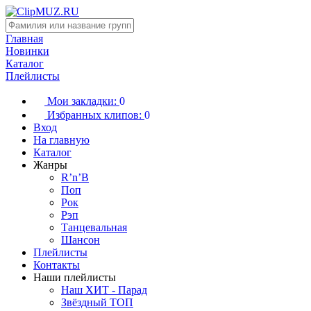
Главная
Новинки
Каталог
Плейлисты
Мои закладки:
0
Избранных клипов:
0
Вход
На главную
Каталог
Жанры
R’n’B
Поп
Рок
Рэп
Танцевальная
Шансон
Плейлисты
Контакты
Наши плейлисты
Наш ХИТ - Парад
Звёздный ТОП