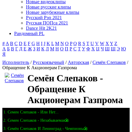
Новые видеоклипы
Новые русские клипы
Новые зарубежные клипы
Русский Рэп 2021
Русская ПОПса 2021
Dance Hit 2K21
Рандомный PL
#
A
B
C
D
E
F
G
H
I
J
K
L
M
N
O
P
Q
R
S
T
U
V
W
X
Y
Z
А
Б
В
Г
Д
Е
Ж
З
И
К
Л
М
Н
О
П
Р
С
Т
У
Ф
Х
Ц
Ч
Ш
Щ
Э
Ю
Я
Исполнитель
/
Русскоязычный
/
Авторская
/
Семён Слепаков
/
Обращение К Акционерам Газпрома
Семён Слепаков -
Обращение К
Акционерам Газпрома
1. Семен Слепаков - Или Нет...
2. Семен Слепаков - Незабываемая🎤
3. Семён Слепаков И Ленинград - Чемпионы🎤