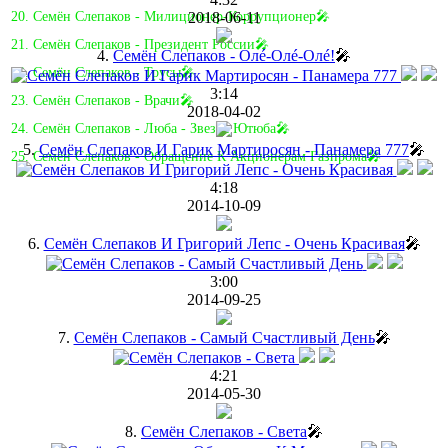
2018-06-11
20. Семён Слепаков - Милиционер-Коррупционер🎤
21. Семён Слепаков - Президент России🎤
4.
Семён Слепаков - Олé-Олé-Олé!
🎤
22. Семён Слепаков - Трусы🎤
3:14
23. Семён Слепаков - Врачи🎤
2018-04-02
24. Семён Слепаков - Люба - Звезда Ютюба🎤
5.
Семён Слепаков И Гарик Мартиросян - Панамера 777
🎤
25. Семён Слепаков - Обращение К Акционерам Газпрома🎤
4:18
2014-10-09
6.
Семён Слепаков И Григорий Лепс - Очень Красивая
🎤
3:00
2014-09-25
7.
Семён Слепаков - Самый Счастливый День
🎤
4:21
2014-05-30
8.
Семён Слепаков - Света
🎤