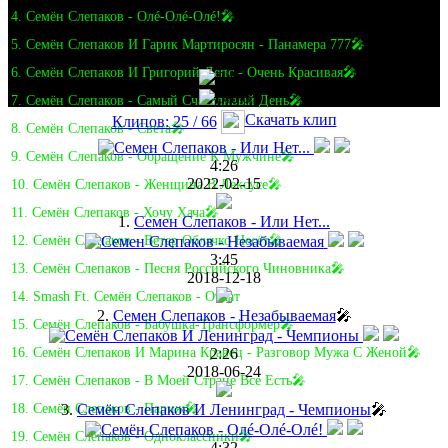
4. Семён Слепаков - Олé-Олé-Олé!🎤
5. Семён Слепаков И Гарик Мартиросян - Панамера 777🎤
6. Семён Слепаков И Григорий Лепс - Очень Красивая🎤
7. Семён Слепаков - Самый Счастливый День🎤
Скачать клип
Клипов: 25 / 66
8. Семён Слепаков - Света🎤
9. Семён Слепаков - Обращение К Мужчине🎤
4:26
2022-02-15
10. Семён Слепаков - Женщина В Лексусе🎤
11. Семён Слепаков - Хочу Хача🎤
1.
Семен Слепаков - Или Нет...
12. Семён Слепаков - Ветер Облачко Несёт🎤
3:45
13. Семён Слепаков - Песня Российского Чиновника🎤
2018-12-18
14. Smash Ft. Семён Слепаков - Откат
2.
Семен Слепаков - Незабываемая
🎤
15. Семён Слепаков - Бабушка-Трансформер🎤
2:26
16. Семён Слепаков И Марина Кравец - Разговор Мужа С Женой🎤
2018-06-24
17. Семён Слепаков - В Моей Стране Все Есть🎤
3.
Семён Слепаков И Ленинград - Чемпионы
🎤
18. Семён Слепаков - Париж🎤
19. Семён Слепаков - Одноклассники🎤
4:32