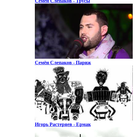
Семён Слепаков - Трусы
Семён Слепаков - Париж
Игорь Растеряев - Ермак