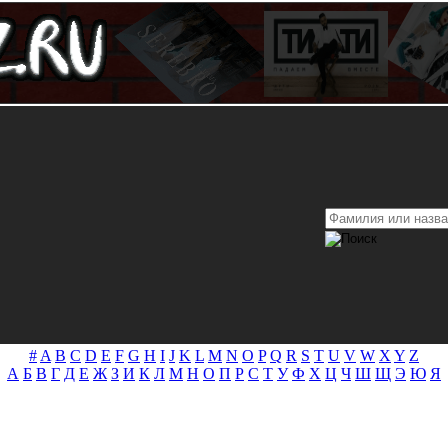
#
A
B
C
D
E
F
G
H
I
J
K
L
M
N
O
P
Q
R
S
T
U
V
W
X
Y
Z
А
Б
В
Г
Д
Е
Ж
З
И
К
Л
М
Н
О
П
Р
С
Т
У
Ф
Х
Ц
Ч
Ш
Щ
Э
Ю
Я