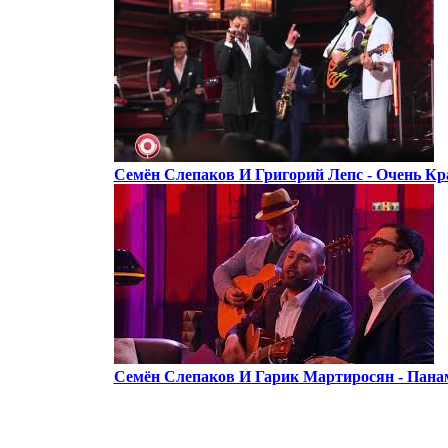
Семён Слепаков И Григорий Лепс - Очень Кр
Семён Слепаков И Гарик Мартиросян - Пана