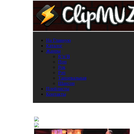
На Главную
Каталог
Жанры
R’n’B
Поп
Рок
Рэп
Танцевальная
Шансон
Плейлисты
Контакты