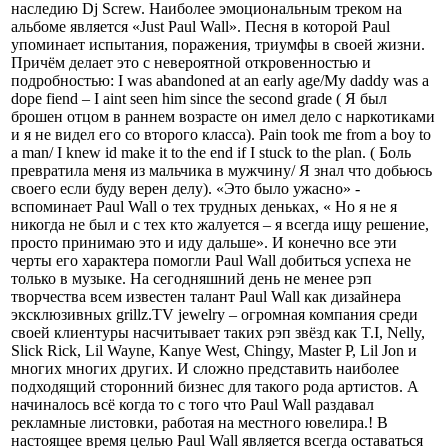
наследию Dj Screw. Наиболее эмоциональным треком на
альбоме является «Just Paul Wall». Песня в которой Paul
упоминает испытания, поражения, триумфы в своей жизни.
Причём делает это с невероятной откровенностью и
подробностью: I was abandoned at an early age/My daddy was a
dope fiend – I aint seen him since the second grade ( Я был
брошен отцом в раннем возрасте он имел дело с наркотиками
и я не видел его со второго класса). Pain took me from a boy to
a man/ I knew id make it to the end if I stuck to the plan. ( Боль
превратила меня из мальчика в мужчину/ Я знал что добьюсь
своего если буду верен делу). «Это было ужасно» -
вспоминает Paul Wall о тех трудных деньках, « Но я не я
никогда не был и с тех кто жалуется – я всегда ищу решение,
просто принимаю это и иду дальше». И конечно все эти
черты его характера помогли Paul Wall добиться успеха не
только в музыке. На сегодняшний день не менее рэп
творчества всем известен талант Paul Wall как дизайнера
эксклюзивных grillz.TV jewelry – огромная компания среди
своей клиентуры насчитывает таких рэп звёзд как T.I, Nelly,
Slick Rick, Lil Wayne, Kanye West, Chingy, Master P, Lil Jon и
многих многих других. И сложно представить наиболее
подходящий сторонний бизнес для такого рода артистов. А
начиналось всё когда то с того что Paul Wall раздавал
рекламные листовки, работая на местного ювелира.! В
настоящее время целью Paul Wall является всегда оставаться