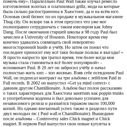
помочь ему». Паралелльно Paul Wall также изучал ремесло
изготовления золотых и платиновых grillz, мода на которые
была сильно распостраненна в Хьюстоне, да и на всём юге.
Основав свой бизнес по их продаже в музыкальном магазине
Thug city. Он вскоре так в этом преуспел что уже мог
полноправно сотрудничать с таким ювелиром как Johny
Dang. После окончания старшей школы в 98 году Paul был
зачислен в University of Houston. Некоторое время ему
конечно удавалось совмещать свой невероятно
многосторонний hustle и учёбу. Но затем он понял что
последнее приносит ему всё таки больше пользы и выгоды! «
Я просто напросто зря тратил время, тем более когда моя
музыка стала становиться всё более популярной» -
вспоминает Paul. В 20 лет он забросил учёбу и начал
полностью жить хип – хоп жизнью. Взяв себе псевдоним Paul
Wall, он подписал контракт на три альбома с лейблом Paid in
Full records. В 2002 он выпустил «Get ya mind correct» с
давним другом Chamillionaire. Альбом был полон рассказами
о таких характерных для Хьюстона занятиях как poppin trunks
и употреблении кодеина и был довольно успешен для
независимого релиза и разошёлся тиражом около 100,000
копий. Но однако внезапный успех также и разделил пути
двух молодых mc ( Paul wall и Chamillionaire). Вышедшие
после альбомы – Controversy sales Chick magnet и Chick
magnet. В первом Paul выпустил свои новые куплеты в