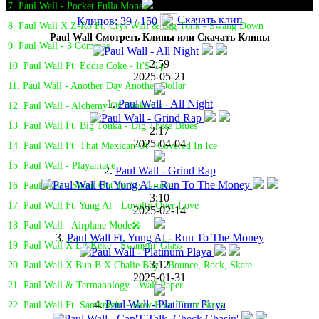
7. Paul Wall - Pocket Fulla Money
Скачать клип
Клипов: 39 / 150
8. Paul Wall X Z-Ro Ft. Crys Wall & Big Tonk - Swang Down
Paul Wall Смотреть Клипы или Скачать Клипы
9. Paul Wall - 3 Commas
2:59
10. Paul Wall Ft. Eddie Coke - It'S Up
2025-05-21
11. Paul Wall - Another Day Another Dollar
1.
Paul Wall - All Night
12. Paul Wall - Alchemy Of Bankrolls
13. Paul Wall Ft. Big Tonka - Dig These Blues
2:17
2025-04-04
14. Paul Wall Ft. That Mexican Ot - Covered In Ice
15. Paul Wall - Playamade
2.
Paul Wall - Grind Rap
16. Paul Wall - Shout Out To My Grower
3:10
17. Paul Wall Ft. Yung Al - Loyalty Over Love
2025-02-14
18. Paul Wall - Airplane Mode🎤
3.
Paul Wall Ft. Yung Al - Run To The Money
19. Paul Wall X Lil Keke - Swangin' Glass
3:12
20. Paul Wall X Bun B X Chalie Boy - Bounce, Rock, Skate
2025-01-31
21. Paul Wall & Termanology - Wall Paper
4.
Paul Wall - Platinum Playa
22. Paul Wall Ft. Samknight - How Bout Them Stros