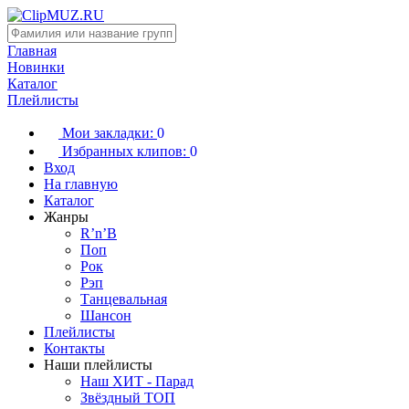
Главная
Новинки
Каталог
Плейлисты
Мои закладки:
0
Избранных клипов:
0
Вход
На главную
Каталог
Жанры
R’n’B
Поп
Рок
Рэп
Танцевальная
Шансон
Плейлисты
Контакты
Наши плейлисты
Наш ХИТ - Парад
Звёздный ТОП