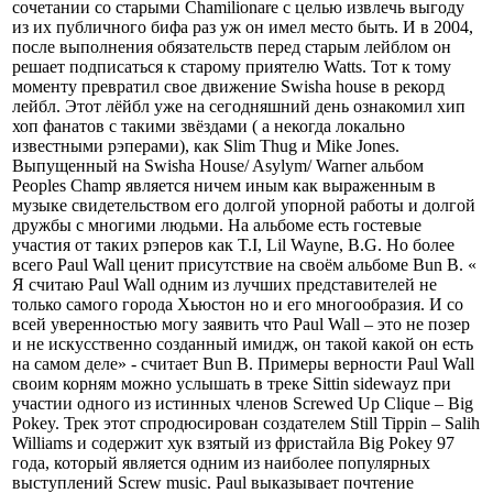
сочетании со старыми Chamilionare c целью извлечь выгоду
из их публичного бифа раз уж он имел место быть. И в 2004,
после выполнения обязательств перед старым лейблом он
решает подписаться к старому приятелю Watts. Тот к тому
моменту превратил свое движение Swisha house в рекорд
лейбл. Этот лёйбл уже на сегодняшний день ознакомил хип
хоп фанатов с такими звёздами ( а некогда локально
известными рэперами), как Slim Thug и Mike Jones.
Выпущенный на Swisha House/ Asylym/ Warner альбом
Peoples Champ является ничем иным как выраженным в
музыке свидетельством его долгой упорной работы и долгой
дружбы с многими людьми. На альбоме есть гостевые
участия от таких рэперов как T.I, Lil Wayne, B.G. Но более
всего Paul Wall ценит присутствие на своём альбоме Bun B. «
Я считаю Paul Wall одним из лучших представителей не
только самого города Хьюстон но и его многообразия. И со
всей уверенностью могу заявить что Paul Wall – это не позер
и не искусственно созданный имидж, он такой какой он есть
на самом деле» - считает Bun B. Примеры верности Paul Wall
своим корням можно услышать в треке Sittin sidewayz при
участии одного из истинных членов Screwed Up Clique – Big
Pokey. Трек этот спродюсирован создателем Still Tippin – Salih
Williams и содержит хук взятый из фристайла Big Pokey 97
года, который является одним из наиболее популярных
выступлений Screw music. Paul выказывает почтение