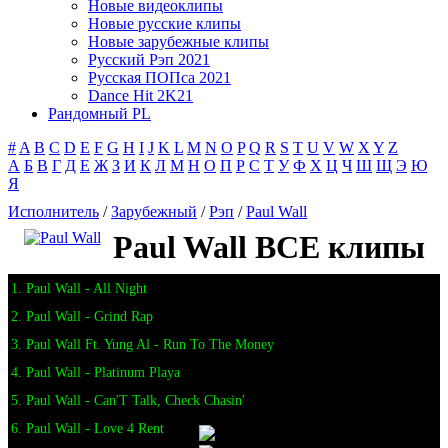
Новые видеоклипы
Новые русские клипы
Новые зарубежные клипы
Русский Рэп 2021
Русская ПОПса 2021
Dance Hit 2K21
Рандомный PL
#
A
B
C
D
E
F
G
H
I
J
K
L
M
N
O
P
Q
R
S
T
U
V
W
X
Y
Z
А
Б
В
Г
Д
Е
Ж
З
И
К
Л
М
Н
О
П
Р
С
Т
У
Ф
Х
Ц
Ч
Ш
Щ
Э
Ю
Я
Исполнитель
/
Зарубежный
/
Рэп
/
Paul Wall
Paul Wall ВСЕ клипы
1. Paul Wall - All Night
2. Paul Wall - Grind Rap
3. Paul Wall Ft. Yung Al - Run To The Money
4. Paul Wall - Platinum Playa
5. Paul Wall - Can'T Talk, Check Chasin'
6. Paul Wall - Love 4 Rent