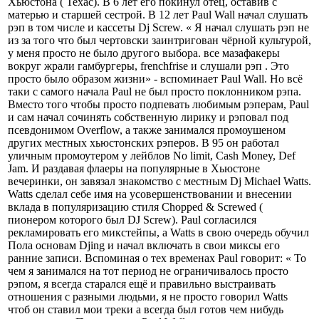
Хьюстона ( Техас). В 6 лет его покинул отец, оставив с
матерью и старшей сестрой. В 12 лет Paul Wall начал слушать
рэп в том числе и кассеты Dj Screw. « Я начал слушать рэп не
из за того что был чертовски заинтригован чёрной культурой,
у меня просто не было другого выбора. все мазафакеры
вокруг жрали гамбургеры, frenchfrise и слушали рэп . Это
просто было образом жизни» - вспоминает Paul Wall. Но всё
таки с самого начала Paul не был просто поклонником рэпа.
Вместо того чтобы просто подпевать любимым рэперам, Paul
и сам начал сочинять собственную лирику и рэповал под
псевдонимом Overflow, а также занимался промоушеном
других местных хьюстонских рэперов. В 95 он работал
уличным промоутером у лейблов No limit, Cash Money, Def
Jam. И раздавая флаеры на популярные в Хьюстоне
вечеринки, он завязал знакомство с местным Dj Michael Watts.
Watts сделал себе имя на усовершенствовании и внесении
вклада в популяризацию стиля Chopped & Screwed (
пионером которого был DJ Screw). Paul согласился
рекламировать его микстейпы, а Watts в свою очередь обучил
Пола основам Djing и начал включать в свои миксы его
ранние записи. Вспоминая о тех временах Paul говорит: « То
чем я занимался на тот период не ограничивалось просто
рэпом, я всегда старался ещё и правильно выстраивать
отношения с разными людьми, я не просто говорил Watts
чтоб он ставил мои треки а всегда был готов чем нибудь