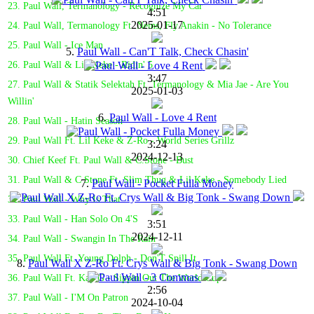
23. Paul Wall, Termanology - Recognize My Car
4:51
2025-01-17
24. Paul Wall, Termanology Ft. Nems, Fly Anakin - No Tolerance
25. Paul Wall - Ice Man
5.
Paul Wall - Can'T Talk, Check Chasin'
26. Paul Wall & Lil' Keke - Ridin' 5
3:47
27. Paul Wall & Statik Selektah Ft. Termanology & Mia Jae - Are You
2025-01-03
Willin'
6.
Paul Wall - Love 4 Rent
28. Paul Wall - Hatin Season
29. Paul Wall Ft. Lil Keke & Z-Ro - World Series Grillz
3:24
2024-12-13
30. Chief Keef Ft. Paul Wall & C.Stone - Bust
31. Paul Wall & C Stone Ft. Slim Thug & Lil Keke - Somebody Lied
7.
Paul Wall - Pocket Fulla Money
32. Paul Wall - Why Is That
33. Paul Wall - Han Solo On 4'S
3:51
2024-12-11
34. Paul Wall - Swangin In The Rain
35. Paul Wall Ft. Young Dolph - Don'T Spill It
8.
Paul Wall X Z-Ro Ft. Crys Wall & Big Tonk - Swang Down
36. Paul Wall Ft. Kap G - Sippin Out The World Cup
2:56
37. Paul Wall - I'M On Patron
2024-10-04