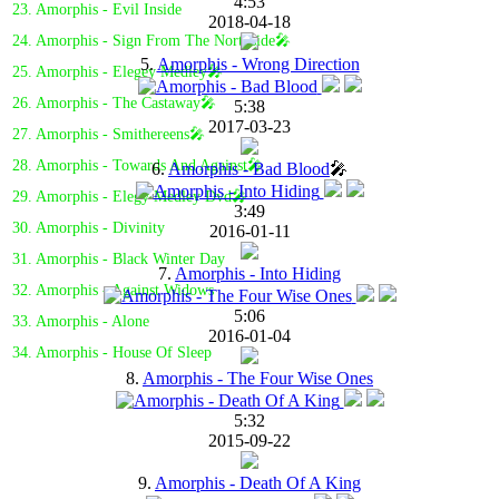
4:53
23. Amorphis - Evil Inside
2018-04-18
24. Amorphis - Sign From The Northside🎤
5.
Amorphis - Wrong Direction
25. Amorphis - Elegey Medley🎤
26. Amorphis - The Castaway🎤
5:38
2017-03-23
27. Amorphis - Smithereens🎤
28. Amorphis - Towards And Against🎤
6.
Amorphis - Bad Blood
🎤
29. Amorphis - Elegy Medley Dvd🎤
3:49
30. Amorphis - Divinity
2016-01-11
31. Amorphis - Black Winter Day
7.
Amorphis - Into Hiding
32. Amorphis - Against Widows
5:06
33. Amorphis - Alone
2016-01-04
34. Amorphis - House Of Sleep
8.
Amorphis - The Four Wise Ones
5:32
2015-09-22
9.
Amorphis - Death Of A King