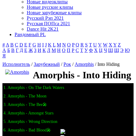
Новые видеоклипы
Новые русские клипы
Новые зарубежные клипы
Русский Рэп 2021
Русская ПОПса 2021
Dance Hit 2K21
Рандомный PL
#
A
B
C
D
E
F
G
H
I
J
K
L
M
N
O
P
Q
R
S
T
U
V
W
X
Y
Z
А
Б
В
Г
Д
Е
Ж
З
И
К
Л
М
Н
О
П
Р
С
Т
У
Ф
Х
Ц
Ч
Ш
Щ
Э
Ю
Я
Исполнитель
/
Зарубежный
/
Рок
/
Amorphis
/ Into Hiding
Amorphis - Into Hiding
1. Amorphis - On The Dark Waters
2. Amorphis - The Moon
3. Amorphis - The Bee🎤
4. Amorphis - Amongst Stars
5. Amorphis - Wrong Direction
6. Amorphis - Bad Blood🎤