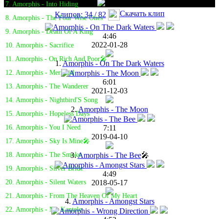
7. Amorphis - Into Hiding
Скачать клип
Клипов: 34 / 82
8. Amorphis - The Four Wise Ones
9. Amorphis - Death Of A King
4:46
2022-01-28
10. Amorphis - Sacrifice
11. Amorphis - On Rich And Poor🎤
1.
Amorphis - On The Dark Waters
12. Amorphis - Mermaid
6:01
13. Amorphis - The Wanderer
2021-12-03
14. Amorphis - Nightbird'S Song
2.
Amorphis - The Moon
15. Amorphis - Hopeless Days
7:11
16. Amorphis - You I Need
2019-04-10
17. Amorphis - Sky Is Mine🎤
3.
Amorphis - The Bee
🎤
18. Amorphis - The Smoke
19. Amorphis - Silver Bride
4:49
2018-05-17
20. Amorphis - Silent Waters
21. Amorphis - From The Heaven Of My Heart
4.
Amorphis - Amongst Stars
22. Amorphis - My Kantele