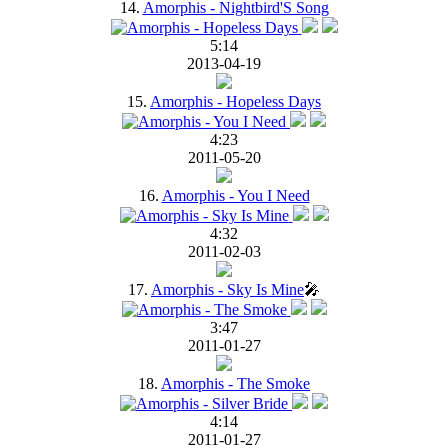
14.
Amorphis - Nightbird'S Song
5:14
2013-04-19
15.
Amorphis - Hopeless Days
4:23
2011-05-20
16.
Amorphis - You I Need
4:32
2011-02-03
17.
Amorphis - Sky Is Mine
🎤
3:47
2011-01-27
18.
Amorphis - The Smoke
4:14
2011-01-27