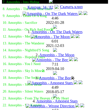
7. Amorphis - Into Hiding
Скачать клип
Клипов: 34 / 82
8. Amorphis - The Four Wise Ones
9. Amorphis - Death Of A King
4:46
2022-01-28
10. Amorphis - Sacrifice
11. Amorphis - On Rich And Poor🎤
1.
Amorphis - On The Dark Waters
12. Amorphis - Mermaid
6:01
13. Amorphis - The Wanderer
2021-12-03
14. Amorphis - Nightbird'S Song
2.
Amorphis - The Moon
15. Amorphis - Hopeless Days
7:11
16. Amorphis - You I Need
2019-04-10
17. Amorphis - Sky Is Mine🎤
3.
Amorphis - The Bee
🎤
18. Amorphis - The Smoke
19. Amorphis - Silver Bride
4:49
2018-05-17
20. Amorphis - Silent Waters
21. Amorphis - From The Heaven Of My Heart
4.
Amorphis - Amongst Stars
22. Amorphis - My Kantele