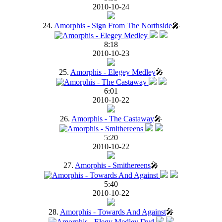
2010-10-24
24.
Amorphis - Sign From The Northside
🎤
8:18
2010-10-23
25.
Amorphis - Elegey Medley
🎤
6:01
2010-10-22
26.
Amorphis - The Castaway
🎤
5:20
2010-10-22
27.
Amorphis - Smithereens
🎤
5:40
2010-10-22
28.
Amorphis - Towards And Against
🎤