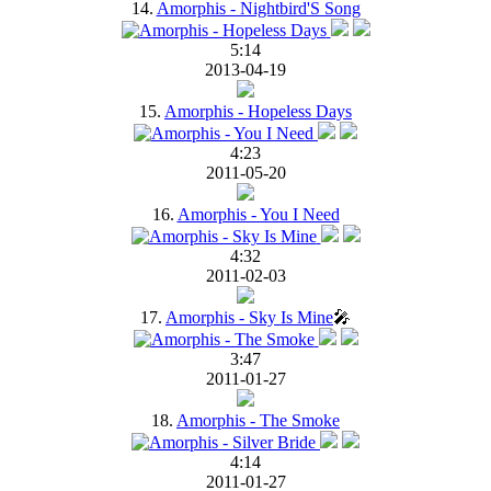
14.
Amorphis - Nightbird'S Song
5:14
2013-04-19
15.
Amorphis - Hopeless Days
4:23
2011-05-20
16.
Amorphis - You I Need
4:32
2011-02-03
17.
Amorphis - Sky Is Mine
🎤
3:47
2011-01-27
18.
Amorphis - The Smoke
4:14
2011-01-27