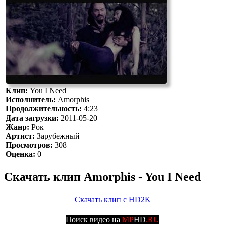
Клип:
You I Need
Исполнитель:
Amorphis
Продолжительность:
4:23
Дата загрузки:
2011-05-20
Жанр:
Рок
Артист:
Зарубежный
Просмотров:
308
Оценка:
0
Скачать клип Amorphis - You I Need
Скачать клип с HD2K
Поиск видео на
MP
HD
.RU