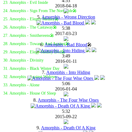
4:53
23. Amorphis - Evil Inside
2018-04-18
24. Amorphis - Sign From The Northside🎤
5.
Amorphis - Wrong Direction
25. Amorphis - Elegey Medley🎤
26. Amorphis - The Castaway🎤
5:38
2017-03-23
27. Amorphis - Smithereens🎤
28. Amorphis - Towards And Against🎤
6.
Amorphis - Bad Blood
🎤
29. Amorphis - Elegy Medley Dvd🎤
3:49
30. Amorphis - Divinity
2016-01-11
31. Amorphis - Black Winter Day
7.
Amorphis - Into Hiding
32. Amorphis - Against Widows
5:06
33. Amorphis - Alone
2016-01-04
34. Amorphis - House Of Sleep
8.
Amorphis - The Four Wise Ones
5:32
2015-09-22
9.
Amorphis - Death Of A King