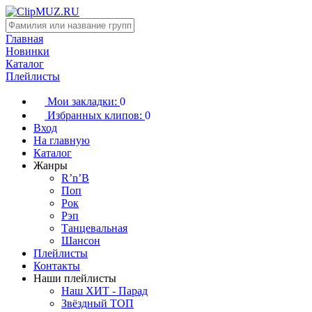
Главная
Новинки
Каталог
Плейлисты
Мои закладки:
0
Избранных клипов:
0
Вход
На главную
Каталог
Жанры
R’n’B
Поп
Рок
Рэп
Танцевальная
Шансон
Плейлисты
Контакты
Наши плейлисты
Наш ХИТ - Парад
Звёздный ТОП