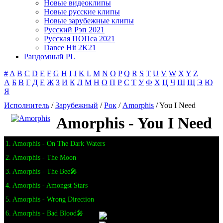
Новые видеоклипы
Новые русские клипы
Новые зарубежные клипы
Русский Рэп 2021
Русская ПОПса 2021
Dance Hit 2K21
Рандомный PL
#
A
B
C
D
E
F
G
H
I
J
K
L
M
N
O
P
Q
R
S
T
U
V
W
X
Y
Z
А
Б
В
Г
Д
Е
Ж
З
И
К
Л
М
Н
О
П
Р
С
Т
У
Ф
Х
Ц
Ч
Ш
Щ
Э
Ю
Я
Исполнитель
/
Зарубежный
/
Рок
/
Amorphis
/ You I Need
Amorphis - You I Need
1. Amorphis - On The Dark Waters
2. Amorphis - The Moon
3. Amorphis - The Bee🎤
4. Amorphis - Amongst Stars
5. Amorphis - Wrong Direction
6. Amorphis - Bad Blood🎤