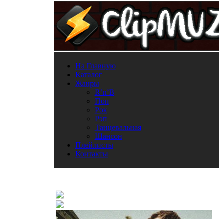
На Главную
Каталог
Жанры
R’n’B
Поп
Рок
Рэп
Танцевальная
Шансон
Плейлисты
Контакты