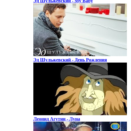
Эд Шульжевский - My Baby
Эд Шульжевский - День Рождения
Леонид Агутин - Луна