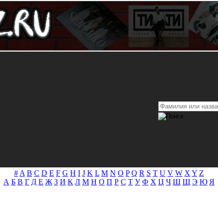
#
A
B
C
D
E
F
G
H
I
J
K
L
M
N
O
P
Q
R
S
T
U
V
W
X
Y
Z
А
Б
В
Г
Д
Е
Ж
З
И
К
Л
М
Н
О
П
Р
С
Т
У
Ф
Х
Ц
Ч
Ш
Щ
Э
Ю
Я