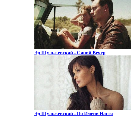
Эд Шульжевский - Синий Вечер
Эд Шульжевский - По Имени Настя