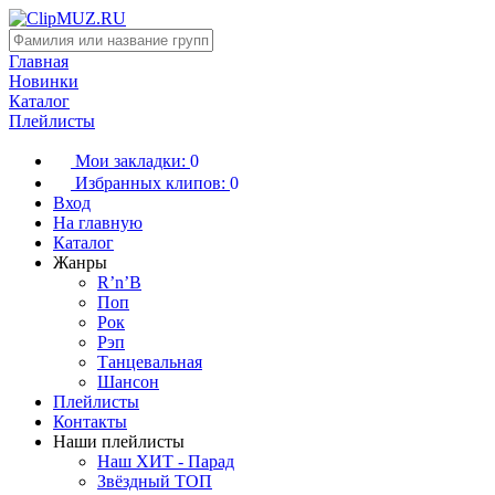
Главная
Новинки
Каталог
Плейлисты
Мои закладки:
0
Избранных клипов:
0
Вход
На главную
Каталог
Жанры
R’n’B
Поп
Рок
Рэп
Танцевальная
Шансон
Плейлисты
Контакты
Наши плейлисты
Наш ХИТ - Парад
Звёздный ТОП