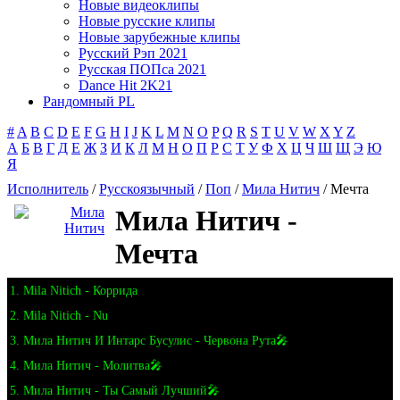
Новые видеоклипы
Новые русские клипы
Новые зарубежные клипы
Русский Рэп 2021
Русская ПОПса 2021
Dance Hit 2K21
Рандомный PL
#
A
B
C
D
E
F
G
H
I
J
K
L
M
N
O
P
Q
R
S
T
U
V
W
X
Y
Z
А
Б
В
Г
Д
Е
Ж
З
И
К
Л
М
Н
О
П
Р
С
Т
У
Ф
Х
Ц
Ч
Ш
Щ
Э
Ю
Я
Исполнитель
/
Русскоязычный
/
Поп
/
Мила Нитич
/ Мечта
Мила Нитич -
Мечта
1. Mila Nitich - Коррида
2. Mila Nitich - Nu
3. Мила Нитич И Интарс Бусулис - Червона Рута🎤
4. Мила Нитич - Молитва🎤
5. Мила Нитич - Ты Самый Лучший🎤