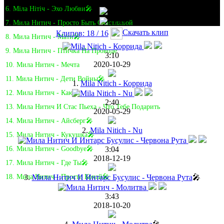
6. Міла Нітіч - Эхо Любви🎤
7. Мила Нитич - Просто Быть Счастливой
Скачать клип
Клипов: 18 / 16
8. Мила Нитич - Мати🎤
9. Мила Нитич - Птичка На Проводе
3:10
2020-10-29
10. Мила Нитич - Мечта
11. Мила Нитич - Дети Войны🎤
1.
Mila Nitich - Коррида
12. Мила Нитич - Каюсь
2:40
13. Мила Нитич И Стас Пьеха - Что Тебе Подарить
2020-05-29
14. Мила Нитич - Айсберг🎤
2.
Mila Nitich - Nu
15. Мила Нитич - Кукушка🎤
3:04
16. Мила Нитич - Goodbye🎤
2018-12-19
17. Мила Нитич - Где Ты🎤
3.
Мила Нитич И Интарс Бусулис - Червона Рута
🎤
18. Мила Нитич - Просто Кохай🎤
3:43
2018-10-20