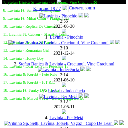
7. Ștefan Bănică Și Lavinia - Crăciunul, Vine Crăciunul🎤
Скачать клип
Клипов: 19 / 7
8. Lavinia Ft. Santha - Mamajuana
9. Lavinia Ft. Mihai Chitu - Plangi, Fata
2:55
2023-06-30
10. Lavinia - Replica De Cinema
11. Lavinia Ft. Cabron - Sfarsitul Lumii
1.
Lavinia - Pinochio
12. Lavinia - Aroma Del Amor
3:10
13. Lavinia - Romanian Girl
2021-12-14
14. Lavinia - Honey Boy
2.
Stefan Banica & Lavinia - Craciunul, Vine Craciunul
15. Lavinia - Doar Eu Sunt Perechea Ta
2:14
16. Lavinia & Korekt - Fete Rele
2021-06-10
17. Lavinia & Korekt - F.T.R.L
3.
Lavínia - Indecência
18. Lavinia Ft. Funky Dj'S - Loca
19. Lavinia & Marcel Pavel - Suflet Langa Suflet
3:12
2021-05-11
4.
Lavinia - Per Metà