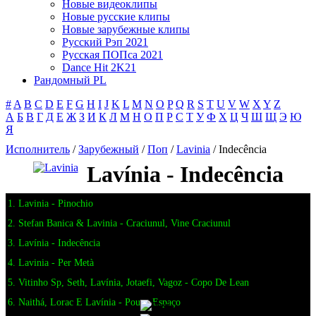
Новые видеоклипы
Новые русские клипы
Новые зарубежные клипы
Русский Рэп 2021
Русская ПОПса 2021
Dance Hit 2K21
Рандомный PL
#
A
B
C
D
E
F
G
H
I
J
K
L
M
N
O
P
Q
R
S
T
U
V
W
X
Y
Z
А
Б
В
Г
Д
Е
Ж
З
И
К
Л
М
Н
О
П
Р
С
Т
У
Ф
Х
Ц
Ч
Ш
Щ
Э
Ю
Я
Исполнитель
/
Зарубежный
/
Поп
/
Lavinia
/ Indecência
Lavínia - Indecência
1. Lavinia - Pinochio
2. Stefan Banica & Lavinia - Craciunul, Vine Craciunul
3. Lavínia - Indecência
4. Lavinia - Per Metà
5. Vitinho Sp, Seth, Lavínia, Jotaefi, Vagoz - Copo De Lean
6. Naithá, Lorac E Lavínia - Pouco Espaço