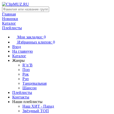
Главная
Новинки
Каталог
Плейлисты
Мои закладки:
0
Избранных клипов:
0
Вход
На главную
Каталог
Жанры
R’n’B
Поп
Рок
Рэп
Танцевальная
Шансон
Плейлисты
Контакты
Наши плейлисты
Наш ХИТ - Парад
Звёздный ТОП