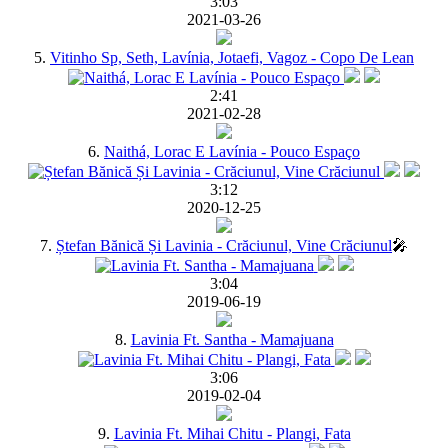
3:03
2021-03-26
5.
Vitinho Sp, Seth, Lavínia, Jotaefi, Vagoz - Copo De Lean
2:41
2021-02-28
6.
Naithá, Lorac E Lavínia - Pouco Espaço
3:12
2020-12-25
7.
Ștefan Bănică Și Lavinia - Crăciunul, Vine Crăciunul
🎤
3:04
2019-06-19
8.
Lavinia Ft. Santha - Mamajuana
3:06
2019-02-04
9.
Lavinia Ft. Mihai Chitu - Plangi, Fata