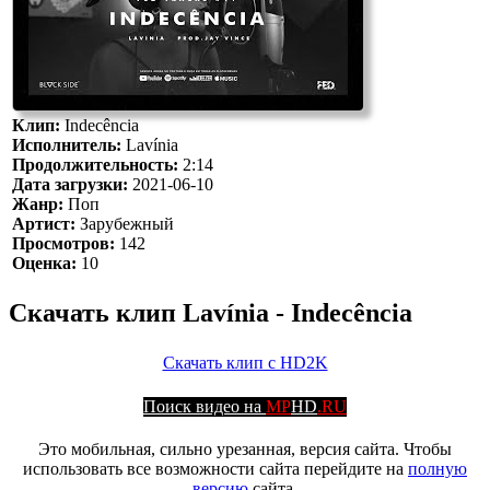
Клип:
Indecência
Исполнитель:
Lavínia
Продолжительность:
2:14
Дата загрузки:
2021-06-10
Жанр:
Поп
Артист:
Зарубежный
Просмотров:
142
Оценка:
10
Скачать клип Lavínia - Indecência
Скачать клип с HD2K
Поиск видео на
MP
HD
.RU
Это мобильная, сильно урезанная, версия сайта. Чтобы
использовать все возможности сайта перейдите на
полную
версию
сайта.