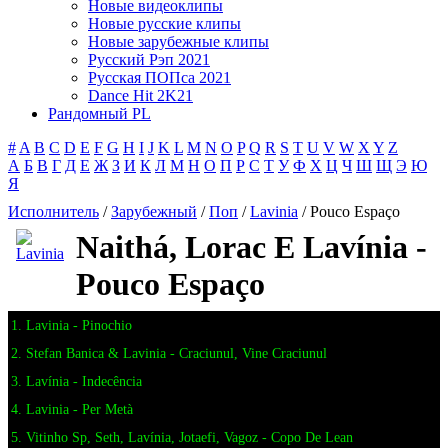
Новые видеоклипы
Новые русские клипы
Новые зарубежные клипы
Русский Рэп 2021
Русская ПОПса 2021
Dance Hit 2K21
Рандомный PL
#
A
B
C
D
E
F
G
H
I
J
K
L
M
N
O
P
Q
R
S
T
U
V
W
X
Y
Z
А
Б
В
Г
Д
Е
Ж
З
И
К
Л
М
Н
О
П
Р
С
Т
У
Ф
Х
Ц
Ч
Ш
Щ
Э
Ю
Я
Исполнитель
/
Зарубежный
/
Поп
/
Lavinia
/ Pouco Espaço
Naithá, Lorac E Lavínia -
Pouco Espaço
1. Lavinia - Pinochio
2. Stefan Banica & Lavinia - Craciunul, Vine Craciunul
3. Lavínia - Indecência
4. Lavinia - Per Metà
5. Vitinho Sp, Seth, Lavínia, Jotaefi, Vagoz - Copo De Lean