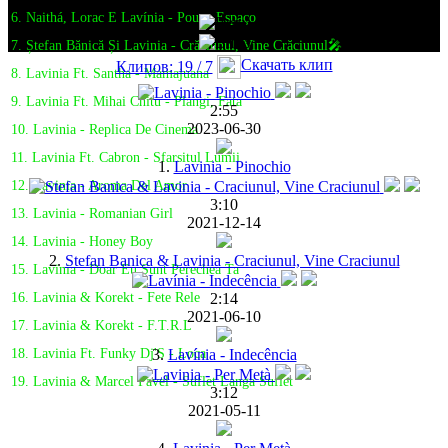
6. Naithá, Lorac E Lavínia - Pouco Espaço
7. Ștefan Bănică Și Lavinia - Crăciunul, Vine Crăciunul🎤
Скачать клип
Клипов: 19 / 7
8. Lavinia Ft. Santha - Mamajuana
9. Lavinia Ft. Mihai Chitu - Plangi, Fata
2:55
2023-06-30
10. Lavinia - Replica De Cinema
11. Lavinia Ft. Cabron - Sfarsitul Lumii
1.
Lavinia - Pinochio
12. Lavinia - Aroma Del Amor
3:10
13. Lavinia - Romanian Girl
2021-12-14
14. Lavinia - Honey Boy
2.
Stefan Banica & Lavinia - Craciunul, Vine Craciunul
15. Lavinia - Doar Eu Sunt Perechea Ta
2:14
16. Lavinia & Korekt - Fete Rele
2021-06-10
17. Lavinia & Korekt - F.T.R.L
3.
Lavínia - Indecência
18. Lavinia Ft. Funky Dj'S - Loca
19. Lavinia & Marcel Pavel - Suflet Langa Suflet
3:12
2021-05-11