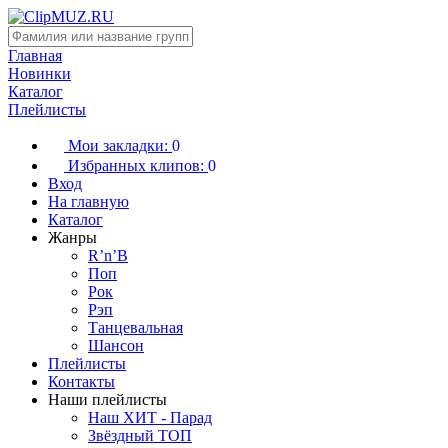
Главная
Новинки
Каталог
Плейлисты
Мои закладки:
0
Избранных клипов:
0
Вход
На главную
Каталог
Жанры
R’n’B
Поп
Рок
Рэп
Танцевальная
Шансон
Плейлисты
Контакты
Наши плейлисты
Наш ХИТ - Парад
Звёздный ТОП