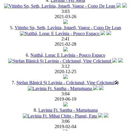
4.
Lavinia - Per Metà
3:03
2021-03-26
5.
Vitinho Sp, Seth, Lavínia, Jotaefi, Vagoz - Copo De Lean
2:41
2021-02-28
6.
Naithá, Lorac E Lavínia - Pouco Espaço
3:12
2020-12-25
7.
Ștefan Bănică Și Lavinia - Crăciunul, Vine Crăciunul
🎤
3:04
2019-06-19
8.
Lavinia Ft. Santha - Mamajuana
3:06
2019-02-04