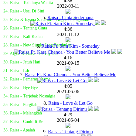
4:38
23. Raisa - Teduhnya Wanita
2022-03-11
24. Raisa - Usai Di Sini
5.
Raisa - Cinta Sederhana
25. Raisa & Isyana Sarasvati - Anganku Anganmu
26. Raisa - Tentang Cinta
4:36
2021-11-12
27. Raisa - Kali Kedua
28. Raisa - New Single Sang Rembulan
6.
Raisa Ft. Sam Kim - Someday
29. Afgan & Raisa - Percayalah
4:16
30. Raisa - Jatuh Hati
2021-09-15
31. Raisa - Ldr
7.
Raisa Ft. Kara Chenoa - You Better Believe Me
32. Raisa - Pemeran Utama
4:05
33. Raisa - Bye Bye
2021-06-06
34. Raisa - Terjebak Nostalgia
8.
Raisa - Love & Let Go
35. Raisa - Pergilah
36. Raisa - Melangkah
4:29
2021-06-04
37. Raisa - Could It Be
38. Raisa - Apalah
9.
Raisa - Tentang Dirimu