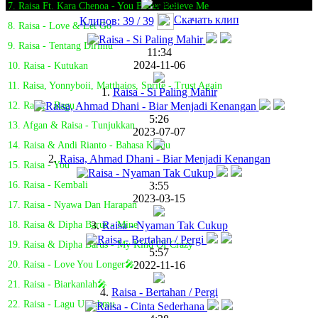
7. Raisa Ft. Kara Chenoa - You Better Believe Me
Скачать клип
Клипов: 39 / 39
8. Raisa - Love & Let Go
9. Raisa - Tentang Dirimu
11:34
2024-11-06
10. Raisa - Kutukan
11. Raisa, Yonnyboii, Matthaios, Sprite - Trust Again
1.
Raisa - Si Paling Mahir
12. Raisa - Ragu
5:26
13. Afgan & Raisa - Tunjukkan
2023-07-07
14. Raisa & Andi Rianto - Bahasa Kalbu
2.
Raisa, Ahmad Dhani - Biar Menjadi Kenangan
15. Raisa - You
3:55
16. Raisa - Kembali
2023-03-15
17. Raisa - Nyawa Dan Harapan
3.
Raisa - Nyaman Tak Cukup
18. Raisa & Dipha Barus - Mine
19. Raisa & Dipha Barus - My Kind Of Crazy
5:57
2022-11-16
20. Raisa - Love You Longer🎤
21. Raisa - Biarkanlah🎤
4.
Raisa - Bertahan / Pergi
22. Raisa - Lagu Untukmu