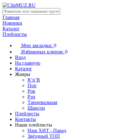
Главная
Новинки
Каталог
Плейлисты
Мои закладки:
0
Избранных клипов:
0
Вход
На главную
Каталог
Жанры
R’n’B
Поп
Рок
Рэп
Танцевальная
Шансон
Плейлисты
Контакты
Наши плейлисты
Наш ХИТ - Парад
Звёздный ТОП