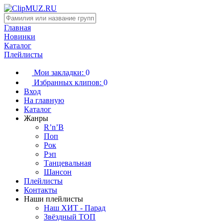
Главная
Новинки
Каталог
Плейлисты
Мои закладки:
0
Избранных клипов:
0
Вход
На главную
Каталог
Жанры
R’n’B
Поп
Рок
Рэп
Танцевальная
Шансон
Плейлисты
Контакты
Наши плейлисты
Наш ХИТ - Парад
Звёздный ТОП