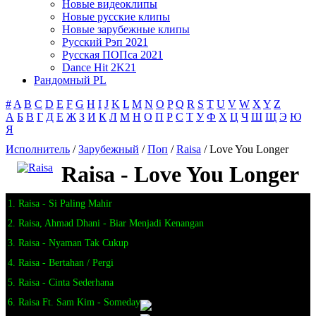
Новые видеоклипы
Новые русские клипы
Новые зарубежные клипы
Русский Рэп 2021
Русская ПОПса 2021
Dance Hit 2K21
Рандомный PL
#
A
B
C
D
E
F
G
H
I
J
K
L
M
N
O
P
Q
R
S
T
U
V
W
X
Y
Z
А
Б
В
Г
Д
Е
Ж
З
И
К
Л
М
Н
О
П
Р
С
Т
У
Ф
Х
Ц
Ч
Ш
Щ
Э
Ю
Я
Исполнитель
/
Зарубежный
/
Поп
/
Raisa
/ Love You Longer
Raisa - Love You Longer
1. Raisa - Si Paling Mahir
2. Raisa, Ahmad Dhani - Biar Menjadi Kenangan
3. Raisa - Nyaman Tak Cukup
4. Raisa - Bertahan / Pergi
5. Raisa - Cinta Sederhana
6. Raisa Ft. Sam Kim - Someday