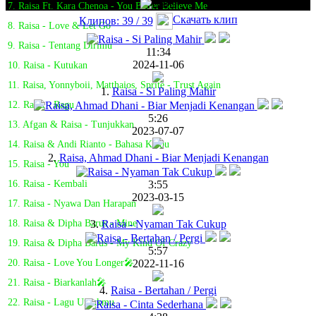
7. Raisa Ft. Kara Chenoa - You Better Believe Me
Скачать клип
Клипов: 39 / 39
8. Raisa - Love & Let Go
9. Raisa - Tentang Dirimu
11:34
2024-11-06
10. Raisa - Kutukan
11. Raisa, Yonnyboii, Matthaios, Sprite - Trust Again
1.
Raisa - Si Paling Mahir
12. Raisa - Ragu
5:26
13. Afgan & Raisa - Tunjukkan
2023-07-07
14. Raisa & Andi Rianto - Bahasa Kalbu
2.
Raisa, Ahmad Dhani - Biar Menjadi Kenangan
15. Raisa - You
3:55
16. Raisa - Kembali
2023-03-15
17. Raisa - Nyawa Dan Harapan
3.
Raisa - Nyaman Tak Cukup
18. Raisa & Dipha Barus - Mine
19. Raisa & Dipha Barus - My Kind Of Crazy
5:57
2022-11-16
20. Raisa - Love You Longer🎤
21. Raisa - Biarkanlah🎤
4.
Raisa - Bertahan / Pergi
22. Raisa - Lagu Untukmu