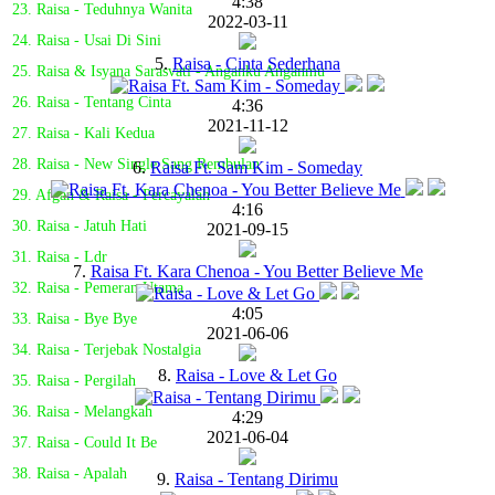
4:38
23. Raisa - Teduhnya Wanita
2022-03-11
24. Raisa - Usai Di Sini
5.
Raisa - Cinta Sederhana
25. Raisa & Isyana Sarasvati - Anganku Anganmu
26. Raisa - Tentang Cinta
4:36
2021-11-12
27. Raisa - Kali Kedua
28. Raisa - New Single Sang Rembulan
6.
Raisa Ft. Sam Kim - Someday
29. Afgan & Raisa - Percayalah
4:16
30. Raisa - Jatuh Hati
2021-09-15
31. Raisa - Ldr
7.
Raisa Ft. Kara Chenoa - You Better Believe Me
32. Raisa - Pemeran Utama
4:05
33. Raisa - Bye Bye
2021-06-06
34. Raisa - Terjebak Nostalgia
8.
Raisa - Love & Let Go
35. Raisa - Pergilah
36. Raisa - Melangkah
4:29
2021-06-04
37. Raisa - Could It Be
38. Raisa - Apalah
9.
Raisa - Tentang Dirimu