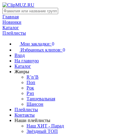
Главная
Новинки
Каталог
Плейлисты
Мои закладки:
0
Избранных клипов:
0
Вход
На главную
Каталог
Жанры
R’n’B
Поп
Рок
Рэп
Танцевальная
Шансон
Плейлисты
Контакты
Наши плейлисты
Наш ХИТ - Парад
Звёздный ТОП