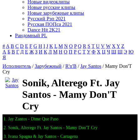
Новые видеоклипы
Новые русские клипы
Новые зарубежные клипы
Русский Рэп 2021
Русская ПОПса 2021
Dance Hit 2K21
Рандомный PL
#
A
B
C
D
E
F
G
H
I
J
K
L
M
N
O
P
Q
R
S
T
U
V
W
X
Y
Z
А
Б
В
Г
Д
Е
Ж
З
И
К
Л
М
Н
О
П
Р
С
Т
У
Ф
Х
Ц
Ч
Ш
Щ
Э
Ю
Я
Исполнитель
/
Зарубежный
/
R'n'B
/
Jay Santos
/ Mamy Don'T
Cry
Sonik, Alterego Ft. Jay
Santos - Mamy Don'T
Cry
1. Jay Zantos - Dime Que Paso
2. Sonik, Alterego Ft. Jay Santos - Mamy Don'T Cry
3. Ivana Spagna & Jay Santos - Cartagena