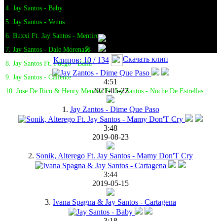
4. Jay Santos - Baby
5. Jay Santos - Venus
6. Buxxi Ft. Jay Santos - Mentirosa
7. Jay Santos - Dale Morena🎤
Скачать клип
Клипов: 10 / 134
8. Jay Santos Ft. Fuego - Baila
9. Jay Santos - Caliente
4:51
2021-05-22
10. Jose De Rico & Henry Mendez Ft. Jay Santos - Noche De Estrellas
1.
Jay Zantos - Dime Que Paso
3:48
2019-08-23
2.
Sonik, Alterego Ft. Jay Santos - Mamy Don'T Cry
3:44
2019-05-15
3.
Ivana Spagna & Jay Santos - Cartagena
3:18