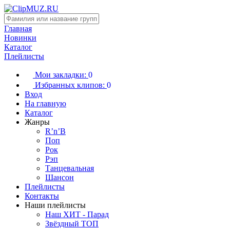
Главная
Новинки
Каталог
Плейлисты
Мои закладки:
0
Избранных клипов:
0
Вход
На главную
Каталог
Жанры
R’n’B
Поп
Рок
Рэп
Танцевальная
Шансон
Плейлисты
Контакты
Наши плейлисты
Наш ХИТ - Парад
Звёздный ТОП