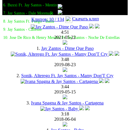
6. Buxxi Ft. Jay Santos - Mentirosa
7. Jay Santos - Dale Morena🎤
Скачать клип
Клипов: 10 / 134
8. Jay Santos Ft. Fuego - Baila
9. Jay Santos - Caliente
4:51
2021-05-22
10. Jose De Rico & Henry Mendez Ft. Jay Santos - Noche De Estrellas
1.
Jay Zantos - Dime Que Paso
3:48
2019-08-23
2.
Sonik, Alterego Ft. Jay Santos - Mamy Don'T Cry
3:44
2019-05-15
3.
Ivana Spagna & Jay Santos - Cartagena
3:18
2018-06-04