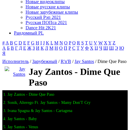
Новые видеоклипы
Новые русские клипы
Новые зарубежные клипы
Русский Рэп 2021
Русская ПОПса 2021
Dance Hit 2K21
Рандомный PL
#
A
B
C
D
E
F
G
H
I
J
K
L
M
N
O
P
Q
R
S
T
U
V
W
X
Y
Z
А
Б
В
Г
Д
Е
Ж
З
И
К
Л
М
Н
О
П
Р
С
Т
У
Ф
Х
Ц
Ч
Ш
Щ
Э
Ю
Я
Исполнитель
/
Зарубежный
/
R'n'B
/
Jay Santos
/ Dime Que Paso
Jay Zantos - Dime Que
Paso
1. Jay Zantos - Dime Que Paso
2. Sonik, Alterego Ft. Jay Santos - Mamy Don'T Cry
3. Ivana Spagna & Jay Santos - Cartagena
4. Jay Santos - Baby
5. Jay Santos - Venus