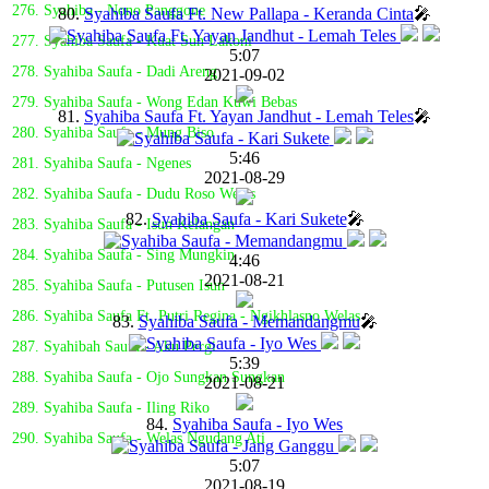
276. Syahiba - Nono Panggone
80.
Syahiba Saufa Ft. New Pallapa - Keranda Cinta
🎤
277. Syahiba Saufa - Kuat Sun Lakoni
5:07
278. Syahiba Saufa - Dadi Areng
2021-09-02
279. Syahiba Saufa - Wong Edan Kuwi Bebas
81.
Syahiba Saufa Ft. Yayan Jandhut - Lemah Teles
🎤
280. Syahiba Saufa - Mung Biso
5:46
281. Syahiba Saufa - Ngenes
2021-08-29
282. Syahiba Saufa - Dudu Roso Welas
82.
Syahiba Saufa - Kari Sukete
🎤
283. Syahiba Saufa - Isun Kelangan
284. Syahiba Saufa - Sing Mungkin
4:46
2021-08-21
285. Syahiba Saufa - Putusen Isun
286. Syahiba Saufa Ft. Putri Regina - Ngikhlasno Welas
83.
Syahiba Saufa - Memandangmu
🎤
287. Syahibah Saufa - Aku Pergi
5:39
288. Syahiba Saufa - Ojo Sungkan Sungkan
2021-08-21
289. Syahiba Saufa - Iling Riko
84.
Syahiba Saufa - Iyo Wes
290. Syahiba Saufa - Welas Ngudang Ati
5:07
2021-08-19