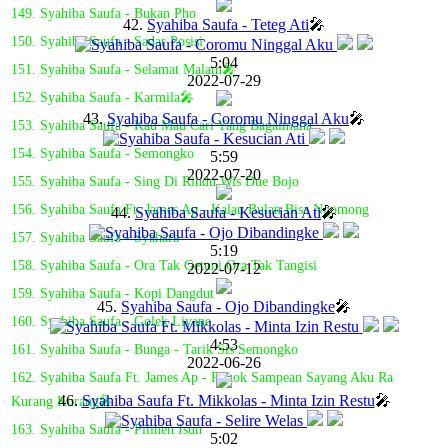
149. Syahiba Saufa - Bukan Pho
42.
Syahiba Saufa - Teteg Ati
🎤
150. Syahiba Saufa - Sadar Posisi
5:04
151. Syahiba Saufa - Selamat Malam🎤
2022-07-29
152. Syahiba Saufa - Karmila🎤
43.
Syahiba Saufa - Coromu Ninggal Aku
🎤
153. Syahiba Saufa - Kau Mau Cari Yang Bagaimana
154. Syahiba Saufa - Semongko
5:59
2022-07-20
155. Syahiba Saufa - Sing Di Rindu Wis Due Bojo
156. Syahiba Saufa Ft. James Ap - Kalau Bulan Bisa Ngomong
44.
Syahiba Saufa - Kesucian Ati
🎤
157. Syahiba Saufa - Syahara
5:19
158. Syahiba Saufa - Ora Tak Getuni Ora Tak Tangisi
2022-07-12
159. Syahiba Saufa - Kopi Dangdut
45.
Syahiba Saufa - Ojo Dibandingke
🎤
160. Syahiba Saufa - Golek Liyane
4:53
161. Syahiba Saufa - Bunga - Tarik Sis Semongko
2022-06-26
162. Syahiba Saufa Ft. James Ap - Pokok Sampean Sayang Aku Ra
46.
Syahiba Saufa Ft. Mikkolas - Minta Izin Restu
🎤
Kurang Kurang🎤
163. Syahiba Saufa - Pilihen Isun
5:02