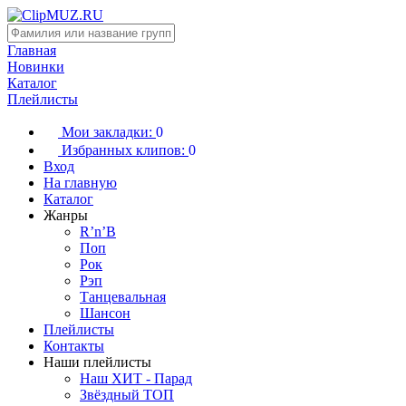
Главная
Новинки
Каталог
Плейлисты
Мои закладки:
0
Избранных клипов:
0
Вход
На главную
Каталог
Жанры
R’n’B
Поп
Рок
Рэп
Танцевальная
Шансон
Плейлисты
Контакты
Наши плейлисты
Наш ХИТ - Парад
Звёздный ТОП