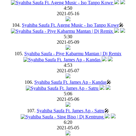
4:50
2021-05-16
104.
Syahiba Saufa Ft. Ageng Music - Iso Tanpo Kowe
🎤
5:30
2021-05-09
105.
Syahiba Saufa - Piye Kabarmu Mantan | Dj Remix
4:53
2021-05-07
106.
Syahiba Saufa Ft. James Ap - Kandas
🎤
5:06
2021-05-06
107.
Syahiba Saufa Ft. James Ap - Satru
🎤
6:20
2021-05-05