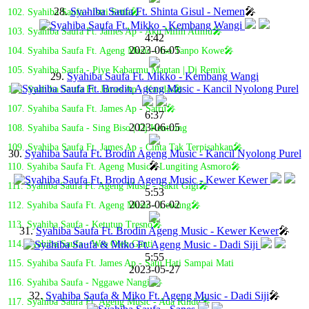
28.
Syahiba Saufa Ft. Shinta Gisul - Nemen
🎤
102. Syahiba Saufa - Istri Setia🎤
103. Syahiba Saufa Ft. James Ap - Aku Milih Atimu🎤
4:42
2023-06-05
104. Syahiba Saufa Ft. Ageng Music - Iso Tanpo Kowe🎤
105. Syahiba Saufa - Piye Kabarmu Mantan | Dj Remix
29.
Syahiba Saufa Ft. Mikko - Kembang Wangi
106. Syahiba Saufa Ft. James Ap - Kandas🎤
107. Syahiba Saufa Ft. James Ap - Satru🎤
6:37
2023-06-05
108. Syahiba Saufa - Sing Biso | Dj Kentrung
109. Syahiba Saufa Ft. James Ap - Cinta Tak Terpisahkan🎤
30.
Syahiba Saufa Ft. Brodin Ageng Music - Kancil Nyolong Purel
🎤
110. Syahiba Saufa Ft. Ageng Music - Lungiting Asmoro🎤
111. Syahiba Saufa Ft. Ageng Music - Sakit Gigi🎤
5:53
2023-06-02
112. Syahiba Saufa Ft. Ageng Music - Lewung🎤
113. Syahiba Saufa - Ketutup Tresno🎤
31.
Syahiba Saufa Ft. Brodin Ageng Music - Kewer Kewer
🎤
114. Syahiba Saufa - Wes Oleh Ganti
5:55
115. Syahiba Saufa Ft. James Ap - Satu Hati Sampai Mati
2023-05-27
116. Syahiba Saufa - Nggawe Nangis🎤
32.
Syahiba Saufa & Miko Ft. Ageng Music - Dadi Siji
🎤
117. Syahiba Saufa Ft. Ageng Music - Ada Rindu🎤