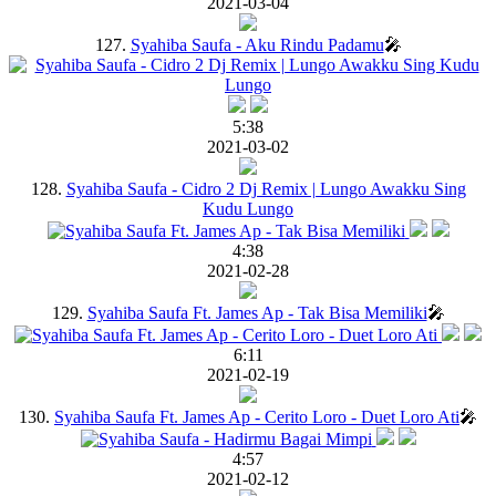
2021-03-04
127.
Syahiba Saufa - Aku Rindu Padamu
🎤
5:38
2021-03-02
128.
Syahiba Saufa - Cidro 2 Dj Remix | Lungo Awakku Sing
Kudu Lungo
4:38
2021-02-28
129.
Syahiba Saufa Ft. James Ap - Tak Bisa Memiliki
🎤
6:11
2021-02-19
130.
Syahiba Saufa Ft. James Ap - Cerito Loro - Duet Loro Ati
🎤
4:57
2021-02-12