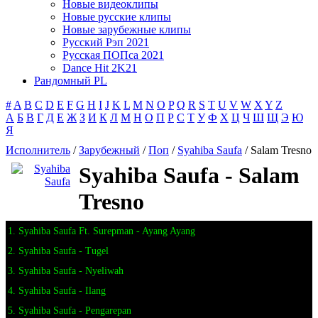
Новые видеоклипы
Новые русские клипы
Новые зарубежные клипы
Русский Рэп 2021
Русская ПОПса 2021
Dance Hit 2K21
Рандомный PL
#
A
B
C
D
E
F
G
H
I
J
K
L
M
N
O
P
Q
R
S
T
U
V
W
X
Y
Z
А
Б
В
Г
Д
Е
Ж
З
И
К
Л
М
Н
О
П
Р
С
Т
У
Ф
Х
Ц
Ч
Ш
Щ
Э
Ю
Я
Исполнитель
/
Зарубежный
/
Поп
/
Syahiba Saufa
/ Salam Tresno
Syahiba Saufa - Salam
Tresno
1. Syahiba Saufa Ft. Surepman - Ayang Ayang
2. Syahiba Saufa - Tugel
3. Syahiba Saufa - Nyeliwah
4. Syahiba Saufa - Ilang
5. Syahiba Saufa - Pengarepan