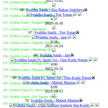
2021-11-02
228. Syahiba Saufa - Ngelayung
229. Syahiba Saufa - Opo Sanggup
66.
Syahiba Saufa - Aku Bukan Jodohnya
🎤
230. Syahiba Saufa - Teruso Nyekso🎤
4:37
231. Syahiba Saufa - Kangen Mantan
2021-10-30
232. Syahiba Saufa - Rembulan
67.
Syahiba Saufa - Top Topan
🎤
233. Syahiba Saufa - Lilin
6:34
234. Syahiba Saufa - Nganten Nganteni🎤
2021-10-24
235. Syahiba Saufa - Mendunge Ati
68.
Syahiba Saufa - Jare
🎤
236. Syahiba Saufa - Milu Demen🎤
237. Syahiba Saufa - Kanggo Riko
4:06
2021-10-24
238. Syahiba Saufa - Mendem Welase
239. Syahiba Saufa - Kidung Wahyu Kolosebo
69.
Syahiba Saufa Ft. James Ap - Opo Kudu Ngene
🎤
240. Syahiba Saufa - Wangkot🎤
6:09
241. Syahiba Saufa Ft. James Ap - Kangen
2021-10-13
242. Syahiba Saufa - Ojo Nguber Welas
70.
Syahiba Saufa - Mabuk Maning
🎤
243. Syahiba Saufa - Pait Tresnone🎤