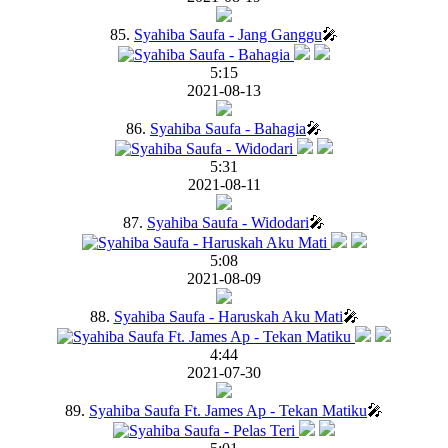
85.
Syahiba Saufa - Jang Ganggu
🎤
5:15
2021-08-13
86.
Syahiba Saufa - Bahagia
🎤
5:31
2021-08-11
87.
Syahiba Saufa - Widodari
🎤
5:08
2021-08-09
88.
Syahiba Saufa - Haruskah Aku Mati
🎤
4:44
2021-07-30
89.
Syahiba Saufa Ft. James Ap - Tekan Matiku
🎤