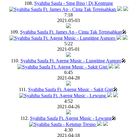
108.
Syahiba Saufa - Sing Biso | Dj Kentrung
7:18
2021-05-03
109.
Syahiba Saufa Ft. James Ap - Cinta Tak Terpisahkan
🎤
5:22
2021-05-01
110.
Syahiba Saufa Ft. Ageng Music - Lungiting Asmoro
🎤
6:45
2021-04-28
111.
Syahiba Saufa Ft. Ageng Music - Sakit Gigi
🎤
4:52
2021-04-26
112.
Syahiba Saufa Ft. Ageng Music - Lewung
🎤
4:30
2021-04-18