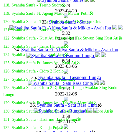
5:29
118. Syahiba Saufa - Tresno Sudro🎤
2023-04-29
119. Syahiba Saufa Ft. Ageng Music - Mawar Putih🎤
33.
Syahiba Saufa - Sanes
120. Syahiba Saufa - Tanpa Batas Waktu - Ost Ikatan Cinta
121. Syahiba Saufa - Sun Ping Telu
5:32
2023-03-11
122. Syahiba Saufa - Kuat Ati Pujaan Hati Tak Suwun Sing Kuat Ati🎤
123. Syahiba Saufa - Emas Hantaran🎤
34.
Syahiba Saufa Ft. Affiya Saufa & Mikko - Ayah Ibu
124. Syahiba Saufa - Ono Tapi Ilang🎤
6:34
125. Syahiba Saufa Ft. James Ap - Kuat Ati🎤
2023-03-06
126. Syahiba Saufa - Cidro 2 Koplo🎤
35.
Syahiba Saufa - Tresnomu Lungo
127. Syahiba Saufa - Aku Rindu Padamu🎤
128. Syahiba Saufa - Cidro 2 Dj Remix | Lungo Awakku Sing Kudu
5:53
2022-12-06
Lungo
129. Syahiba Saufa Ft. James Ap - Tak Bisa Memiliki🎤
36.
Syahiba Saufa - Satu Rasa Cinta
🎤
130. Syahiba Saufa Ft. James Ap - Cerito Loro - Duet Loro Ati🎤
3:58
131. Syahiba Saufa - Hadirmu Bagai Mimpi🎤
2022-11-27
132. Syahiba Saufa - Kupuja Puja🎤