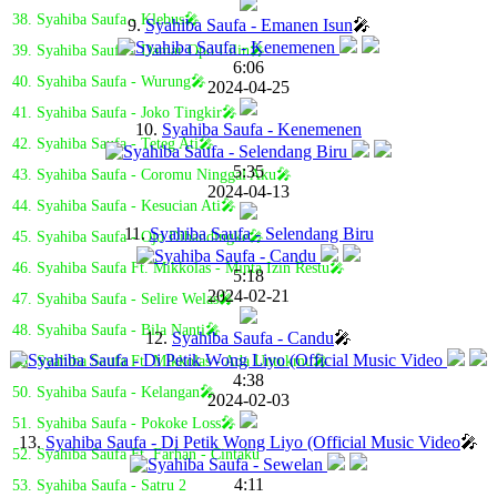
38. Syahiba Saufa - Klebus🎤
9.
Syahiba Saufa - Emanen Isun
🎤
39. Syahiba Saufa - Damar Opo Lilin🎤
6:06
40. Syahiba Saufa - Wurung🎤
2024-04-25
41. Syahiba Saufa - Joko Tingkir🎤
10.
Syahiba Saufa - Kenemenen
42. Syahiba Saufa - Teteg Ati🎤
5:35
43. Syahiba Saufa - Coromu Ninggal Aku🎤
2024-04-13
44. Syahiba Saufa - Kesucian Ati🎤
11.
Syahiba Saufa - Selendang Biru
45. Syahiba Saufa - Ojo Dibandingke🎤
46. Syahiba Saufa Ft. Mikkolas - Minta Izin Restu🎤
5:18
2024-02-21
47. Syahiba Saufa - Selire Welas🎤
48. Syahiba Saufa - Bila Nanti🎤
12.
Syahiba Saufa - Candu
🎤
49. Syahiba Saufa Ft. Mikkolas - Ada Untukmu🎤
4:38
50. Syahiba Saufa - Kelangan🎤
2024-02-03
51. Syahiba Saufa - Pokoke Loss🎤
13.
Syahiba Saufa - Di Petik Wong Liyo (Official Music Video
🎤
52. Syahiba Saufa Ft. Farhan - Cintaku
4:11
53. Syahiba Saufa - Satru 2