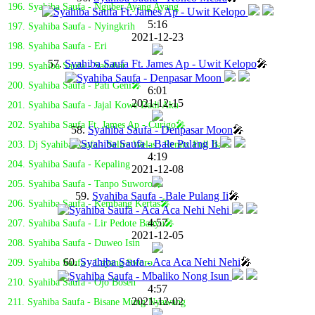
196. Syahiba Saufa - Nguber Ayang Ayang
5:16
197. Syahiba Saufa - Nyingkrih
2021-12-23
198. Syahiba Saufa - Eri
57.
Syahiba Saufa Ft. James Ap - Uwit Kelopo
🎤
199. Syahiba Saufa - Sahabat
200. Syahiba Saufa - Pati Geni🎤
6:01
2021-12-15
201. Syahiba Saufa - Jajal Kowe Dadi Aku
202. Syahiba Saufa Ft. James Ap - Curigo🎤
58.
Syahiba Saufa - Denpasar Moon
🎤
203. Dj Syahiba Saufa - Selire Welas | Remix Full Bass
4:19
204. Syahiba Saufa - Kepaling
2021-12-08
205. Syahiba Saufa - Tanpo Suworo🎤
59.
Syahiba Saufa - Bale Pulang Ii
🎤
206. Syahiba Saufa - Kembang Kertas🎤
4:57
207. Syahiba Saufa - Lir Pedote Banyu🎤
2021-12-05
208. Syahiba Saufa - Duweo Isin
60.
Syahiba Saufa - Aca Aca Nehi Nehi
🎤
209. Syahiba Saufa - Layang Sworo
210. Syahiba Saufa - Ojo Bosen
4:57
2021-12-02
211. Syahiba Saufa - Bisane Mung Nyawang