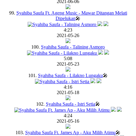
2021-06-06
99.
Syahiba Saufa Ft. Ageng Music - Mawar Ditangan Melati
Dipelukan
🎤
4:23
2021-05-26
100.
Syahiba Saufa - Talining Asmoro
5:08
2021-05-23
101.
Syahiba Saufa - Lilakno Lungaku
🎤
4:16
2021-05-18
102.
Syahiba Saufa - Istri Setia
🎤
4:24
2021-05-16
103.
Syahiba Saufa Ft. James Ap - Aku Milih Atimu
🎤