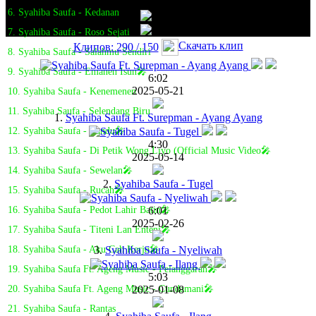
6. Syahiba Saufa - Kedanan
7. Syahiba Saufa - Roso Sejati
Скачать клип
Клипов: 290 / 150
8. Syahiba Saufa - Salahmu Sendiri
9. Syahiba Saufa - Emanen Isun🎤
6:02
2025-05-21
10. Syahiba Saufa - Kenemenen
11. Syahiba Saufa - Selendang Biru
1.
Syahiba Saufa Ft. Surepman - Ayang Ayang
12. Syahiba Saufa - Candu🎤
4:30
13. Syahiba Saufa - Di Petik Wong Liyo (Official Music Video🎤
2025-05-14
14. Syahiba Saufa - Sewelan🎤
2.
Syahiba Saufa - Tugel
15. Syahiba Saufa - Rucah🎤
6:01
16. Syahiba Saufa - Pedot Lahir Batin🎤
2025-02-26
17. Syahiba Saufa - Titeni Lan Enteni🎤
3.
Syahiba Saufa - Nyeliwah
18. Syahiba Saufa - Aku Cah Kerjo🎤
19. Syahiba Saufa Ft. Ageng Music - Pelanggaran🎤
5:03
2025-01-08
20. Syahiba Saufa Ft. Ageng Music - Cundamani🎤
21. Syahiba Saufa - Rantas