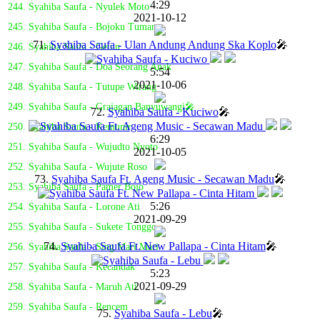
4:29
244. Syahiba Saufa - Nyulek Moto
2021-10-12
245. Syahiba Saufa - Bojoku Tuman
71.
Syahiba Saufa - Ulan Andung Andung Ska Koplo
🎤
246. Syahiba Saufa - Getun
247. Syahiba Saufa - Doa Seorang Anak
5:54
2021-10-06
248. Syahiba Saufa - Tutupe Wirang
249. Syahiba Saufa - Grajagan Banyuwangi🎤
72.
Syahiba Saufa - Kuciwo
🎤
250. Syahiba Saufa - Kemunir
6:29
251. Syahiba Saufa - Wujudto Nyoto
2021-10-05
252. Syahiba Saufa - Wujute Roso
73.
Syahiba Saufa Ft. Ageng Music - Secawan Madu
🎤
253. Syahiba Saufa - Pamer Bojo
5:26
254. Syahiba Saufa - Lorone Ati
2021-09-29
255. Syahiba Saufa - Sukete Tonggo
74.
Syahiba Saufa Ft. New Pallapa - Cinta Hitam
🎤
256. Syahiba Saufa - Sing Mari Mari
257. Syahiba Saufa - Kecandak
5:23
2021-09-29
258. Syahiba Saufa - Maruh Ati
259. Syahiba Saufa - Rencem
75.
Syahiba Saufa - Lebu
🎤