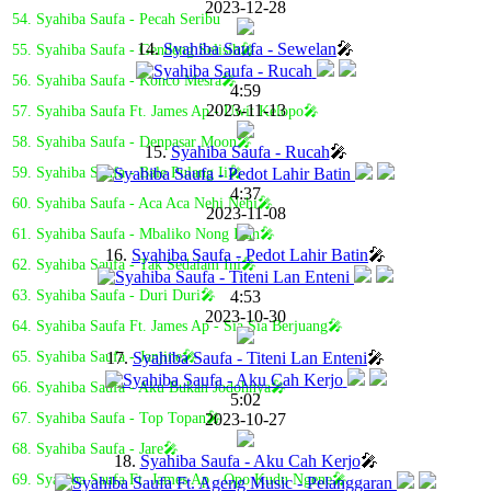
2023-12-28
54. Syahiba Saufa - Pecah Seribu
14.
Syahiba Saufa - Sewelan
🎤
55. Syahiba Saufa - Gendeng Selisih🎤
56. Syahiba Saufa - Konco Mesra🎤
4:59
2023-11-13
57. Syahiba Saufa Ft. James Ap - Uwit Kelopo🎤
58. Syahiba Saufa - Denpasar Moon🎤
15.
Syahiba Saufa - Rucah
🎤
59. Syahiba Saufa - Bale Pulang Ii🎤
4:37
60. Syahiba Saufa - Aca Aca Nehi Nehi🎤
2023-11-08
61. Syahiba Saufa - Mbaliko Nong Isun🎤
16.
Syahiba Saufa - Pedot Lahir Batin
🎤
62. Syahiba Saufa - Tak Sedalam Ini🎤
4:53
63. Syahiba Saufa - Duri Duri🎤
2023-10-30
64. Syahiba Saufa Ft. James Ap - Sia Sia Berjuang🎤
17.
Syahiba Saufa - Titeni Lan Enteni
🎤
65. Syahiba Saufa - Janjine🎤
66. Syahiba Saufa - Aku Bukan Jodohnya🎤
5:02
2023-10-27
67. Syahiba Saufa - Top Topan🎤
68. Syahiba Saufa - Jare🎤
18.
Syahiba Saufa - Aku Cah Kerjo
🎤
69. Syahiba Saufa Ft. James Ap - Opo Kudu Ngene🎤