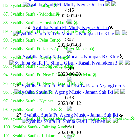
86. Syahiba Saufa - Bahagia🎤
4:45
87. Syahiba Saufa - Widodari🎤
2023-07-09
88. Syahiba Saufa - Haruskah Aku Mati🎤
24.
Syahiba Saufa Ft. Mufly Key - Ora Iso
🎤
89. Syahiba Saufa Ft. James Ap - Tekan Matiku🎤
5:07
90. Syahiba Saufa - Pelas Teri🎤
2023-07-08
91. Syahiba Saufa Ft. James Ap - Mister Mendem🎤
25.
Syahiba Saufa X Trio Macan - Numpak Rx King
🎤
92. Syahiba Saufa - Sayang Sayang🎤
93. Syahiba Saufa - Emong Adug Adug
4:49
2023-06-20
94. Syahiba Saufa Ft. New Pallapa - Bohoso Moto🎤
95. Syahiba Saufa Ft. New Pallapa - Hujan🎤
26.
Syahiba Saufa Ft. Shinta Gisul - Rasah Nyangkem 3
96. Syahiba Saufa - Watu🎤
6:33
97. Syahiba Saufa - Nyelaru
2023-06-12
98. Syahiba Saufa - Kalau Bisa🎤
27.
Syahiba Saufa Ft. Ageng Music - Jaman Sak Iki
🎤
99. Syahiba Saufa Ft. Ageng Music - Mawar Ditangan Melati Dipelukan🎤
5:10
100. Syahiba Saufa - Talining Asmoro
2023-06-10
101. Syahiba Saufa - Lilakno Lungaku🎤