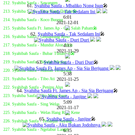
212. Syahiba Saufa - Sawangen
61.
Syahiba Saufa - Mbaliko Nong Isun
🎤
213. Syahiba Saufa - Turu Nang Dadane🎤
6:01
214. Syahiba Saufa - Koco Bureng
2021-12-01
215. Syahiba Saufa Ft. James Ap - Ojo Salah Paham🎤
62.
Syahiba Saufa - Tak Sedalam Ini
🎤
216. Syahiba Saufa - Gemantung Roso
4:13
217. Syahiba Saufa - Mundur Alon Alon
2021-11-29
218. Syahibah Saufa - Bubar Tunangan🎤
63.
Syahiba Saufa - Duri Duri
🎤
219. Syahiba Saufa - Ndadar Wirang
220. Syahiba Saufa - Mantan Tersayang
5:38
2021-11-25
221. Syahiba Saufa - Tibo Ati
222. Syahibah Saufa - Penipu Alus
64.
Syahiba Saufa Ft. James Ap - Sia Sia Berjuang
🎤
223. Syahiba Saufa - Ojo Mung Isun
5:09
224. Syahiba Saufa - Sing Welas
2021-11-17
225. Syahiba Saufa - Welas Hang Ring Kene
65.
Syahiba Saufa - Janjine
🎤
226. Syahibah Saufa - Terlanjur Sayang
227. Syahiba Saufa - Ngelabur Langit
6:35