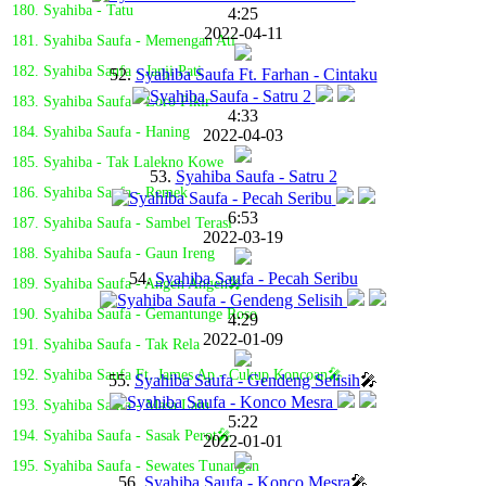
180. Syahiba - Tatu
4:25
2022-04-11
181. Syahiba Saufa - Memengan Ati
182. Syahiba Saufa - Janji Pati
52.
Syahiba Saufa Ft. Farhan - Cintaku
183. Syahiba Saufa - Loro Pikir
4:33
184. Syahiba Saufa - Haning
2022-04-03
185. Syahiba - Tak Lalekno Kowe
53.
Syahiba Saufa - Satru 2
186. Syahiba Saufa - Remek
6:53
187. Syahiba Saufa - Sambel Terasi
2022-03-19
188. Syahiba Saufa - Gaun Ireng
54.
Syahiba Saufa - Pecah Seribu
189. Syahiba Saufa - Angen Angen🎤
190. Syahiba Saufa - Gemantunge Roso
4:29
2022-01-09
191. Syahiba Saufa - Tak Rela
192. Syahiba Saufa Ft. James Ap - Cukup Koncoan🎤
55.
Syahiba Saufa - Gendeng Selisih
🎤
193. Syahiba Saufa - Masa Lalu
5:22
194. Syahiba Saufa - Sasak Perot🎤
2022-01-01
195. Syahiba Saufa - Sewates Tunangan
56.
Syahiba Saufa - Konco Mesra
🎤