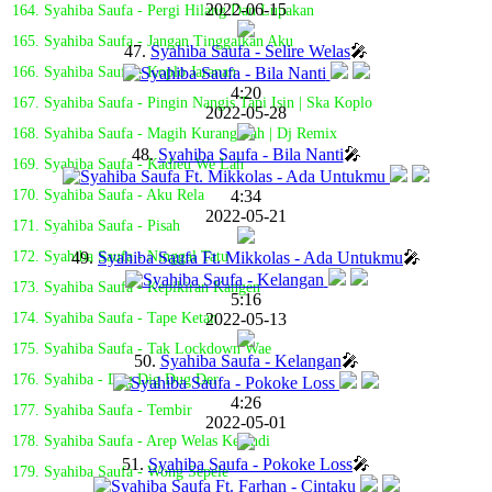
2022-06-15
164. Syahiba Saufa - Pergi Hilang Dan Lupakan
165. Syahiba Saufa - Jangan Tinggalkan Aku
47.
Syahiba Saufa - Selire Welas
🎤
166. Syahiba Saufa - Koplo Jaranan
4:20
167. Syahiba Saufa - Pingin Nangis Tapi Isin | Ska Koplo
2022-05-28
168. Syahiba Saufa - Magih Kurang Tah | Dj Remix
48.
Syahiba Saufa - Bila Nanti
🎤
169. Syahiba Saufa - Kadieu We Lah
4:34
170. Syahiba Saufa - Aku Rela
2022-05-21
171. Syahiba Saufa - Pisah
49.
Syahiba Saufa Ft. Mikkolas - Ada Untukmu
🎤
172. Syahiba Saufa - Ninggal Tatu
173. Syahiba Saufa - Kepikiran Kangen
5:16
2022-05-13
174. Syahiba Saufa - Tape Ketan
175. Syahiba Saufa - Tak Lockdown Wae
50.
Syahiba Saufa - Kelangan
🎤
176. Syahiba - Dag Dig Dug Der
4:26
177. Syahiba Saufa - Tembir
2022-05-01
178. Syahiba Saufa - Arep Welas Kelendi
51.
Syahiba Saufa - Pokoke Loss
🎤
179. Syahiba Saufa - Wong Sepele