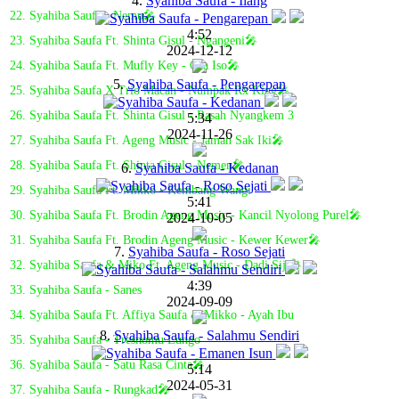
4.
Syahiba Saufa - Ilang
22. Syahiba Saufa - Nemu🎤
4:52
23. Syahiba Saufa Ft. Shinta Gisul - Ngangeni🎤
2024-12-12
24. Syahiba Saufa Ft. Mufly Key - Ora Iso🎤
5.
Syahiba Saufa - Pengarepan
25. Syahiba Saufa X Trio Macan - Numpak Rx King🎤
26. Syahiba Saufa Ft. Shinta Gisul - Rasah Nyangkem 3
5:34
2024-11-26
27. Syahiba Saufa Ft. Ageng Music - Jaman Sak Iki🎤
28. Syahiba Saufa Ft. Shinta Gisul - Nemen🎤
6.
Syahiba Saufa - Kedanan
29. Syahiba Saufa Ft. Mikko - Kembang Wangi
5:41
30. Syahiba Saufa Ft. Brodin Ageng Music - Kancil Nyolong Purel🎤
2024-10-05
31. Syahiba Saufa Ft. Brodin Ageng Music - Kewer Kewer🎤
7.
Syahiba Saufa - Roso Sejati
32. Syahiba Saufa & Miko Ft. Ageng Music - Dadi Siji🎤
4:39
33. Syahiba Saufa - Sanes
2024-09-09
34. Syahiba Saufa Ft. Affiya Saufa & Mikko - Ayah Ibu
8.
Syahiba Saufa - Salahmu Sendiri
35. Syahiba Saufa - Tresnomu Lungo
36. Syahiba Saufa - Satu Rasa Cinta🎤
5:14
2024-05-31
37. Syahiba Saufa - Rungkad🎤