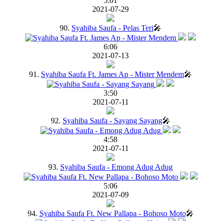
5:01
2021-07-29
90.
Syahiba Saufa - Pelas Teri
🎤
6:06
2021-07-13
91.
Syahiba Saufa Ft. James Ap - Mister Mendem
🎤
3:50
2021-07-11
92.
Syahiba Saufa - Sayang Sayang
🎤
4:58
2021-07-11
93.
Syahiba Saufa - Emong Adug Adug
5:06
2021-07-09
94.
Syahiba Saufa Ft. New Pallapa - Bohoso Moto
🎤