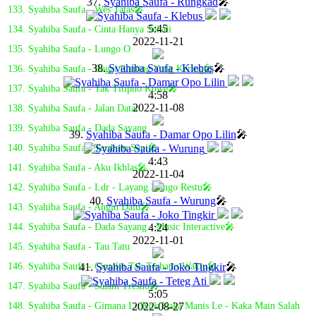
37.
Syahiba Saufa - Rungkad
🎤
133. Syahiba Saufa - Wes Tatas🎤
5:45
134. Syahiba Saufa - Cinta Hanya Sekali
2022-11-21
135. Syahiba Saufa - Lungo O
38.
Syahiba Saufa - Klebus
🎤
136. Syahiba Saufa - Bagai Ranting Yang Kering🎤
137. Syahiba Saufa - Tak Titipno Kowe🎤
4:58
2022-11-08
138. Syahiba Saufa - Jalan Datar
139. Syahiba Saufa - Dada Sayang
39.
Syahiba Saufa - Damar Opo Lilin
🎤
140. Syahiba Saufa - Terdiam Sepi🎤
4:43
141. Syahiba Saufa - Aku Ikhlas🎤
2022-11-04
142. Syahiba Saufa - Ldr - Layang Dungo Restu🎤
40.
Syahiba Saufa - Wurung
🎤
143. Syahiba Saufa - Angin Dalu🎤
4:24
144. Syahiba Saufa - Dada Sayang - Music Interactive🎤
2022-11-01
145. Syahiba Saufa - Tau Tatu
41.
Syahiba Saufa - Joko Tingkir
🎤
146. Syahiba Saufa - Cintaku Tak Terbatas Waktu🎤
147. Syahiba Saufa - Salam Tresno🎤
5:05
2022-08-27
148. Syahiba Saufa - Gimana Le Kok Kaka Manis Le - Kaka Main Salah