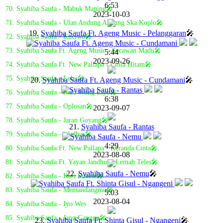
6:53
70. Syahiba Saufa - Mabuk Maning🎤
2023-10-03
71. Syahiba Saufa - Ulan Andung Andung Ska Koplo🎤
19.
Syahiba Saufa Ft. Ageng Music - Pelanggaran
🎤
72. Syahiba Saufa - Kuciwo🎤
73. Syahiba Saufa Ft. Ageng Music - Secawan Madu🎤
5:44
2023-09-26
74. Syahiba Saufa Ft. New Pallapa - Cinta Hitam🎤
75. Syahiba Saufa - Lebu🎤
20.
Syahiba Saufa Ft. Ageng Music - Cundamani
🎤
76. Syahiba Saufa - Jodo Wong Liyo🎤
6:38
77. Syahiba Saufa - Oplosan🎤
2023-09-07
78. Syahiba Saufa - Jaran Goyang🎤
21.
Syahiba Saufa - Rantas
79. Syahiba Saufa - Wedhus🎤
4:29
80. Syahiba Saufa Ft. New Pallapa - Keranda Cinta🎤
2023-08-08
81. Syahiba Saufa Ft. Yayan Jandhut - Lemah Teles🎤
22.
Syahiba Saufa - Nemu
🎤
82. Syahiba Saufa - Kari Sukete🎤
83. Syahiba Saufa - Memandangmu🎤
5:03
2023-08-04
84. Syahiba Saufa - Iyo Wes
85. Syahiba Saufa - Jang Ganggu🎤
23.
Syahiba Saufa Ft. Shinta Gisul - Ngangeni
🎤