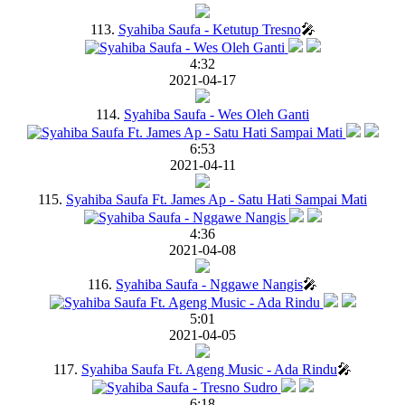
113.
Syahiba Saufa - Ketutup Tresno
🎤
4:32
2021-04-17
114.
Syahiba Saufa - Wes Oleh Ganti
6:53
2021-04-11
115.
Syahiba Saufa Ft. James Ap - Satu Hati Sampai Mati
4:36
2021-04-08
116.
Syahiba Saufa - Nggawe Nangis
🎤
5:01
2021-04-05
117.
Syahiba Saufa Ft. Ageng Music - Ada Rindu
🎤
6:18