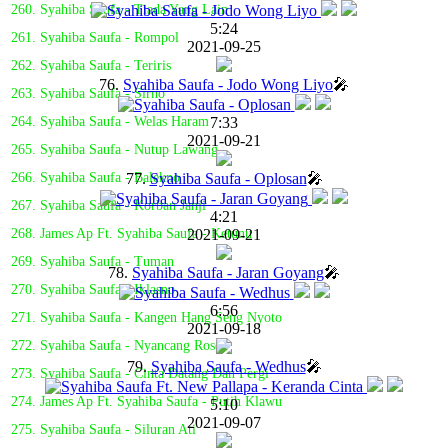
260. Syahiba Saufa - Tiada Yang Lain
5:24
261. Syahiba Saufa - Rompol
2021-09-25
262. Syahiba Saufa - Teriris
76.
Syahiba Saufa - Jodo Wong Liyo
🎤
263. Syahiba Saufa - Sirno
7:33
264. Syahiba Saufa - Welas Haram
2021-09-21
265. Syahiba Saufa - Nutup Lawang
77.
Syahiba Saufa - Oplosan
🎤
266. Syahiba Saufa - Balekno
267. Syahiba Saufa - Korban Janji
4:21
2021-09-21
268. James Ap Ft. Syahiba Saufa - Ketunu
269. Syahiba Saufa - Tuman
78.
Syahiba Saufa - Jaran Goyang
🎤
270. Syahiba Saufa - Iklasno
6:56
271. Syahiba Saufa - Kangen Hang Seng Nyoto
2021-09-18
272. Syahiba Saufa - Nyancang Roso
79.
Syahiba Saufa - Wedhus
🎤
273. Syahiba Saufa - Cinta Datang Dan Pergi
274. James Ap Ft. Syahiba Saufa - Putih Klawu
5:10
2021-09-07
275. Syahiba Saufa - Siluran Ati